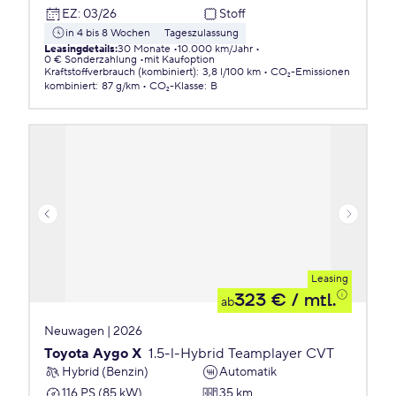
EZ
:
03/26
Stoff
in 4 bis 8 Wochen
Tageszulassung
Leasingdetails
:
30 Monate
10.000 km/Jahr
0 € Sonderzahlung
mit Kaufoption
Kraftstoffverbrauch (kombiniert)
:
3,8 l/100 km
CO₂-Emissionen
kombiniert
:
87 g/km
CO₂-Klasse
:
B
Leasing
323 €
/ mtl.
ab
Neuwagen | 2026
Toyota Aygo X
1.5-l-Hybrid Teamplayer CVT
Hybrid (Benzin)
Automatik
116 PS (85 kW)
35 km