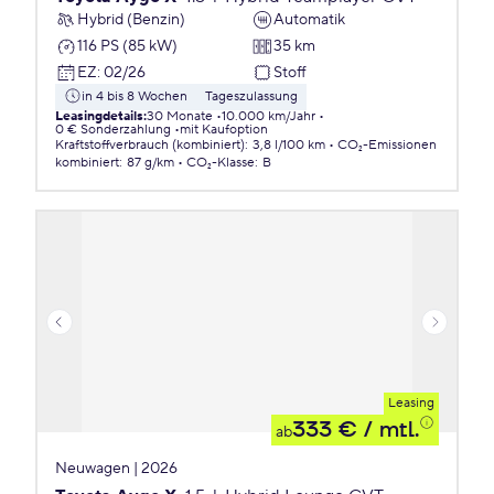
Hybrid (Benzin)
Automatik
116 PS (85 kW)
35 km
EZ
:
02/26
Stoff
in 4 bis 8 Wochen
Tageszulassung
Leasingdetails
:
30 Monate
10.000 km/Jahr
0 € Sonderzahlung
mit Kaufoption
Kraftstoffverbrauch (kombiniert)
:
3,8 l/100 km
CO₂-Emissionen
kombiniert
:
87 g/km
CO₂-Klasse
:
B
Leasing
333 €
/ mtl.
ab
Neuwagen | 2026