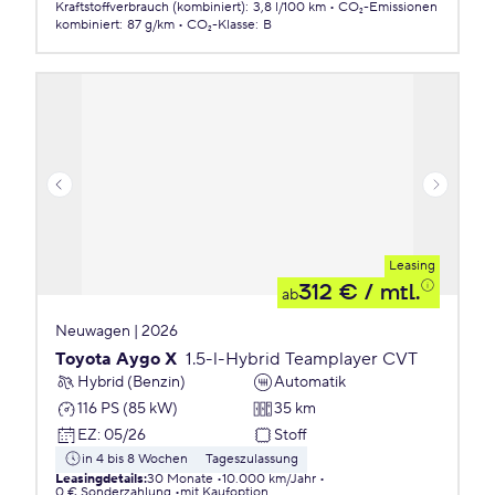
Kraftstoffverbrauch (kombiniert)
:
3,8 l/100 km
CO₂-Emissionen
kombiniert
:
87 g/km
CO₂-Klasse
:
B
Leasing
312 €
/ mtl.
ab
Neuwagen | 2026
Toyota Aygo X
1.5-l-Hybrid Teamplayer CVT
Hybrid (Benzin)
Automatik
116 PS (85 kW)
35 km
EZ
:
05/26
Stoff
in 4 bis 8 Wochen
Tageszulassung
Leasingdetails
:
30 Monate
10.000 km/Jahr
0 € Sonderzahlung
mit Kaufoption