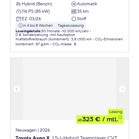
Hybrid (Benzin)
Automatik
116 PS (85 kW)
35 km
EZ
:
03/26
Stoff
in 4 bis 8 Wochen
Tageszulassung
Leasingdetails
:
30 Monate
10.000 km/Jahr
0 € Sonderzahlung
mit Kaufoption
Kraftstoffverbrauch (kombiniert)
:
3,8 l/100 km
CO₂-Emissionen
kombiniert
:
87 g/km
CO₂-Klasse
:
B
Leasing
323 €
/ mtl.
ab
Neuwagen | 2026
Toyota Aygo X
1.5-l-Hybrid Teamplayer CVT