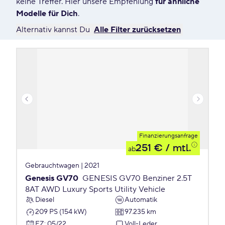
keine Treffer. Hier unsere Empfehlung
für ähnliche
Modelle für Dich
.
Alternativ kannst Du
Alle Filter zurücksetzen
Finanzierungsanfrage
251 €
/ mtl.
ab
Gebrauchtwagen | 2021
Genesis GV70
GENESIS GV70 Benziner 2.5T
8AT AWD Luxury Sports Utility Vehicle
Diesel
Automatik
209 PS (154 kW)
97.235 km
EZ
:
05/22
Voll-Leder