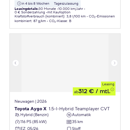
in 4 bis 8 Wochen
Tageszulassung
Leasingdetails
:
30 Monate
10.000 km/Jahr
0 € Sonderzahlung
mit Kaufoption
Kraftstoffverbrauch (kombiniert)
:
3,8 l/100 km
CO₂-Emissionen
kombiniert
:
87 g/km
CO₂-Klasse
:
B
Leasing
312 €
/ mtl.
ab
Neuwagen | 2026
Toyota Aygo X
1.5-l-Hybrid Teamplayer CVT
Hybrid (Benzin)
Automatik
116 PS (85 kW)
35 km
EZ
:
05/26
Stoff