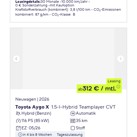
Leasingdetails
:
30 Monate
10.000 km/Jahr
0 € Sonderzahlung
mit Kaufoption
Kraftstoffverbrauch (kombiniert)
:
3,8 l/100 km
CO₂-Emissionen
kombiniert
:
87 g/km
CO₂-Klasse
:
B
Leasing
312 €
/ mtl.
ab
Neuwagen | 2026
Toyota Aygo X
1.5-l-Hybrid Teamplayer CVT
Hybrid (Benzin)
Automatik
116 PS (85 kW)
35 km
EZ
:
05/26
Stoff
in 4 bis 8 Wochen
Tageszulassung