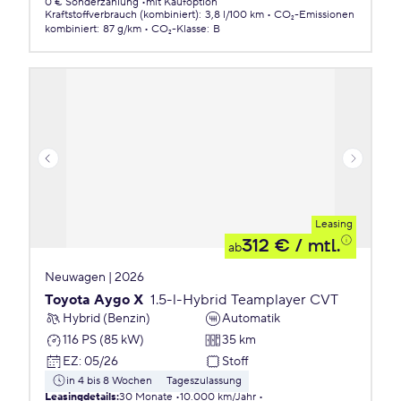
0 € Sonderzahlung
mit Kaufoption
Kraftstoffverbrauch (kombiniert)
:
3,8 l/100 km
CO₂-Emissionen
kombiniert
:
87 g/km
CO₂-Klasse
:
B
Leasing
312 €
/ mtl.
ab
Neuwagen | 2026
Toyota Aygo X
1.5-l-Hybrid Teamplayer CVT
Hybrid (Benzin)
Automatik
116 PS (85 kW)
35 km
EZ
:
05/26
Stoff
in 4 bis 8 Wochen
Tageszulassung
Leasingdetails
:
30 Monate
10.000 km/Jahr