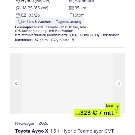
Hybrid (Benzin)
Automatik
116 PS (85 kW)
35 km
EZ
:
03/26
Stoff
in 4 bis 8 Wochen
Tageszulassung
Leasingdetails
:
30 Monate
10.000 km/Jahr
0 € Sonderzahlung
mit Kaufoption
Kraftstoffverbrauch (kombiniert)
:
3,8 l/100 km
CO₂-Emissionen
kombiniert
:
87 g/km
CO₂-Klasse
:
B
Leasing
323 €
/ mtl.
ab
Neuwagen | 2026
Toyota Aygo X
1.5-l-Hybrid Teamplayer CVT