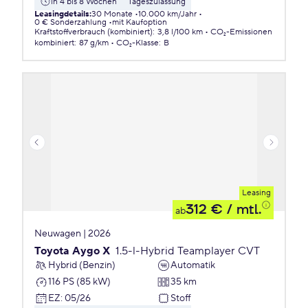
in 4 bis 8 Wochen
Tageszulassung
Leasingdetails
:
30 Monate
10.000 km/Jahr
0 € Sonderzahlung
mit Kaufoption
Kraftstoffverbrauch (kombiniert)
:
3,8 l/100 km
CO₂-Emissionen
kombiniert
:
87 g/km
CO₂-Klasse
:
B
Leasing
312 €
/ mtl.
ab
Neuwagen | 2026
Toyota Aygo X
1.5-l-Hybrid Teamplayer CVT
Hybrid (Benzin)
Automatik
116 PS (85 kW)
35 km
EZ
:
05/26
Stoff