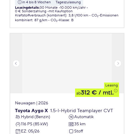
in 4 bis 8 Wochen
Tageszulassung
Leasingdetails
:
30 Monate
10.000 km/Jahr
0 € Sonderzahlung
mit Kaufoption
Kraftstoffverbrauch (kombiniert)
:
3,8 l/100 km
CO₂-Emissionen
kombiniert
:
87 g/km
CO₂-Klasse
:
B
Leasing
312 €
/ mtl.
ab
Neuwagen | 2026
Toyota Aygo X
1.5-l-Hybrid Teamplayer CVT
Hybrid (Benzin)
Automatik
116 PS (85 kW)
35 km
EZ
:
05/26
Stoff