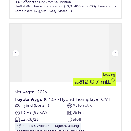
0 € Sonderzahlung
mit Kaufoption
Kraftstoffverbrauch (kombiniert)
:
3,8 l/100 km
CO₂-Emissionen
kombiniert
:
87 g/km
CO₂-Klasse
:
B
Leasing
312 €
/ mtl.
ab
Neuwagen | 2026
Toyota Aygo X
1.5-l-Hybrid Teamplayer CVT
Hybrid (Benzin)
Automatik
116 PS (85 kW)
35 km
EZ
:
05/26
Stoff
in 4 bis 8 Wochen
Tageszulassung