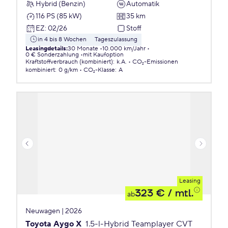
Hybrid (Benzin)
Automatik
116 PS (85 kW)
35 km
EZ
:
02/26
Stoff
in 4 bis 8 Wochen
Tageszulassung
Leasingdetails
:
30 Monate
10.000 km/Jahr
0 € Sonderzahlung
mit Kaufoption
Kraftstoffverbrauch (kombiniert)
:
k.A.
CO₂-Emissionen
kombiniert
:
0 g/km
CO₂-Klasse
:
A
Leasing
323 €
/ mtl.
ab
Neuwagen | 2026
Toyota Aygo X
1.5-l-Hybrid Teamplayer CVT