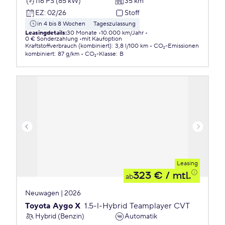
116 PS (85 kW)
35 km
EZ
:
02/26
Stoff
in 4 bis 8 Wochen
Tageszulassung
Leasingdetails
:
30 Monate
10.000 km/Jahr
0 € Sonderzahlung
mit Kaufoption
Kraftstoffverbrauch (kombiniert)
:
3,8 l/100 km
CO₂-Emissionen
kombiniert
:
87 g/km
CO₂-Klasse
:
B
Leasing
323 €
/ mtl.
ab
Neuwagen | 2026
Toyota Aygo X
1.5-l-Hybrid Teamplayer CVT
Hybrid (Benzin)
Automatik