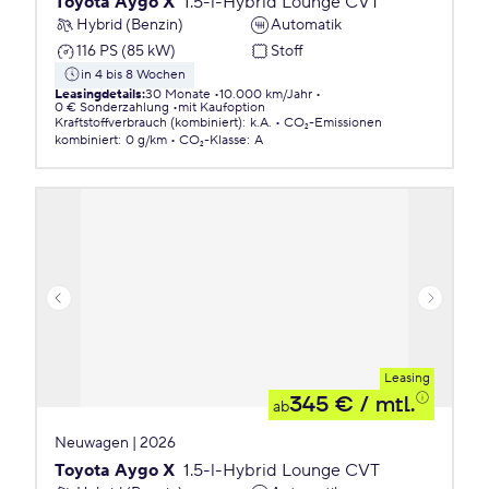
Toyota Aygo X
1.5-l-Hybrid Lounge CVT
Hybrid (Benzin)
Automatik
116 PS (85 kW)
Stoff
in 4 bis 8 Wochen
Leasingdetails
:
30 Monate
10.000 km/Jahr
0 € Sonderzahlung
mit Kaufoption
Kraftstoffverbrauch (kombiniert)
:
k.A.
CO₂-Emissionen
kombiniert
:
0 g/km
CO₂-Klasse
:
A
Leasing
345 €
/ mtl.
ab
Neuwagen | 2026
Toyota Aygo X
1.5-l-Hybrid Lounge CVT