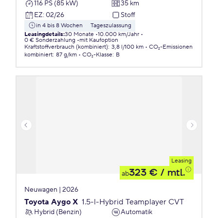
116 PS (85 kW)
35 km
EZ
:
02/26
Stoff
in 4 bis 8 Wochen
Tageszulassung
Leasingdetails
:
30 Monate
10.000 km/Jahr
0 € Sonderzahlung
mit Kaufoption
Kraftstoffverbrauch (kombiniert)
:
3,8 l/100 km
CO₂-Emissionen
kombiniert
:
87 g/km
CO₂-Klasse
:
B
Leasing
323 €
/ mtl.
ab
Neuwagen | 2026
Toyota Aygo X
1.5-l-Hybrid Teamplayer CVT
Hybrid (Benzin)
Automatik