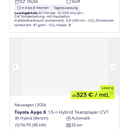
EZ
:
05/26
Stoff
in 4 bis 8 Wochen
Tageszulassung
Leasingdetails
:
30 Monate
10.000 km/Jahr
0 € Sonderzahlung
mit Kaufoption
Kraftstoffverbrauch (kombiniert)
:
3,8 l/100 km
CO₂-Emissionen
kombiniert
:
87 g/km
CO₂-Klasse
:
B
Leasing
323 €
/ mtl.
ab
Neuwagen | 2026
Toyota Aygo X
1.5-l-Hybrid Teamplayer CVT
Hybrid (Benzin)
Automatik
116 PS (85 kW)
35 km