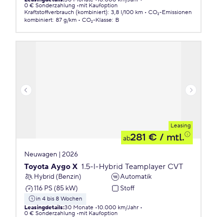
0 € Sonderzahlung
mit Kaufoption
Kraftstoffverbrauch (kombiniert)
:
3,8 l/100 km
CO₂-Emissionen
kombiniert
:
87 g/km
CO₂-Klasse
:
B
Leasing
281 €
/ mtl.
ab
Neuwagen | 2026
Toyota Aygo X
1.5-l-Hybrid Teamplayer CVT
Hybrid (Benzin)
Automatik
116 PS (85 kW)
Stoff
in 4 bis 8 Wochen
Leasingdetails
:
30 Monate
10.000 km/Jahr
0 € Sonderzahlung
mit Kaufoption