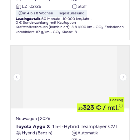
EZ
:
02/26
Stoff
in 4 bis 8 Wochen
Tageszulassung
Leasingdetails
:
30 Monate
10.000 km/Jahr
0 € Sonderzahlung
mit Kaufoption
Kraftstoffverbrauch (kombiniert)
:
3,8 l/100 km
CO₂-Emissionen
kombiniert
:
87 g/km
CO₂-Klasse
:
B
Leasing
323 €
/ mtl.
ab
Neuwagen | 2026
Toyota Aygo X
1.5-l-Hybrid Teamplayer CVT
Hybrid (Benzin)
Automatik