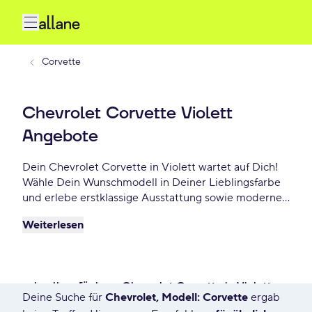
Corvette
Chevrolet Corvette Violett
Angebote
Dein Chevrolet Corvette in Violett wartet auf Dich!
Wähle Dein Wunschmodell in Deiner Lieblingsfarbe
und erlebe erstklassige Ausstattung sowie modernes
Design. Profitiere von flexiblen Leasing- und
Weiterlesen
Finanzierungsoptionen und fahre Dein Chevrolet
Corvette Violett schon ab - €/mtl.!
schnell verfügbare Chevrolet Corvette in Violett
Deine Suche für
Chevrolet, Modell: Corvette
ergab
43 Angebote für Deine Suche