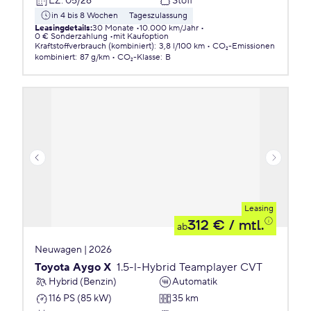
EZ
:
05/26
Stoff
in 4 bis 8 Wochen
Tageszulassung
Leasingdetails
:
30 Monate
10.000 km/Jahr
0 € Sonderzahlung
mit Kaufoption
Kraftstoffverbrauch (kombiniert)
:
3,8 l/100 km
CO₂-Emissionen
kombiniert
:
87 g/km
CO₂-Klasse
:
B
Leasing
312 €
/ mtl.
ab
Neuwagen | 2026
Toyota Aygo X
1.5-l-Hybrid Teamplayer CVT
Hybrid (Benzin)
Automatik
116 PS (85 kW)
35 km