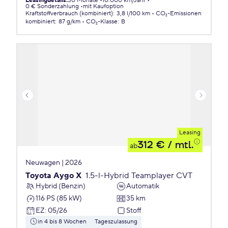
Leasingdetails
:
30 Monate
10.000 km/Jahr
0 € Sonderzahlung
mit Kaufoption
Kraftstoffverbrauch (kombiniert)
:
3,8 l/100 km
CO₂-Emissionen
kombiniert
:
87 g/km
CO₂-Klasse
:
B
Leasing
312 €
/ mtl.
ab
Neuwagen | 2026
Toyota Aygo X
1.5-l-Hybrid Teamplayer CVT
Hybrid (Benzin)
Automatik
116 PS (85 kW)
35 km
EZ
:
05/26
Stoff
in 4 bis 8 Wochen
Tageszulassung