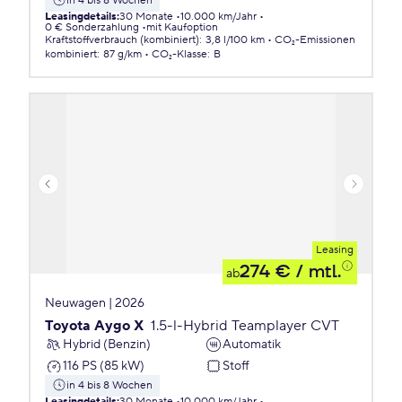
in 4 bis 8 Wochen
Leasingdetails
:
30 Monate
10.000 km/Jahr
0 € Sonderzahlung
mit Kaufoption
Kraftstoffverbrauch (kombiniert)
:
3,8 l/100 km
CO₂-Emissionen
kombiniert
:
87 g/km
CO₂-Klasse
:
B
Leasing
274 €
/ mtl.
ab
Neuwagen | 2026
Toyota Aygo X
1.5-l-Hybrid Teamplayer CVT
Hybrid (Benzin)
Automatik
116 PS (85 kW)
Stoff
in 4 bis 8 Wochen
Leasingdetails
:
30 Monate
10.000 km/Jahr