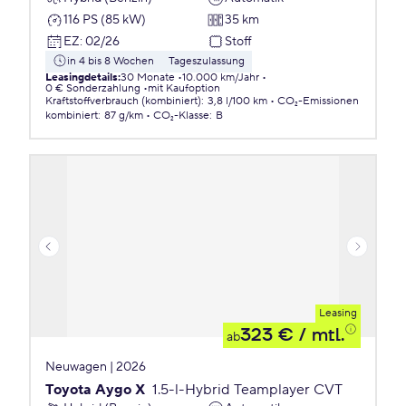
116 PS (85 kW)
35 km
EZ
:
02/26
Stoff
in 4 bis 8 Wochen
Tageszulassung
Leasingdetails
:
30 Monate
10.000 km/Jahr
0 € Sonderzahlung
mit Kaufoption
Kraftstoffverbrauch (kombiniert)
:
3,8 l/100 km
CO₂-Emissionen
kombiniert
:
87 g/km
CO₂-Klasse
:
B
Leasing
323 €
/ mtl.
ab
Neuwagen | 2026
Toyota Aygo X
1.5-l-Hybrid Teamplayer CVT