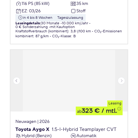
116 PS (85 kW)
35 km
EZ
:
03/26
Stoff
in 4 bis 8 Wochen
Tageszulassung
Leasingdetails
:
30 Monate
10.000 km/Jahr
0 € Sonderzahlung
mit Kaufoption
Kraftstoffverbrauch (kombiniert)
:
3,8 l/100 km
CO₂-Emissionen
kombiniert
:
87 g/km
CO₂-Klasse
:
B
Leasing
323 €
/ mtl.
ab
Neuwagen | 2026
Toyota Aygo X
1.5-l-Hybrid Teamplayer CVT
Hybrid (Benzin)
Automatik