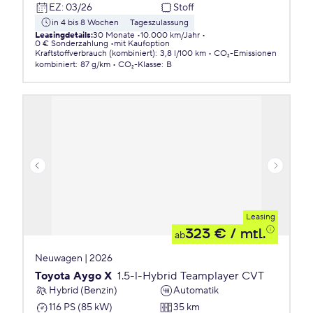
EZ
:
03/26
Stoff
in 4 bis 8 Wochen
Tageszulassung
Leasingdetails
:
30 Monate
10.000 km/Jahr
0 € Sonderzahlung
mit Kaufoption
Kraftstoffverbrauch (kombiniert)
:
3,8 l/100 km
CO₂-Emissionen
kombiniert
:
87 g/km
CO₂-Klasse
:
B
Leasing
323 €
/ mtl.
ab
Neuwagen | 2026
Toyota Aygo X
1.5-l-Hybrid Teamplayer CVT
Hybrid (Benzin)
Automatik
116 PS (85 kW)
35 km