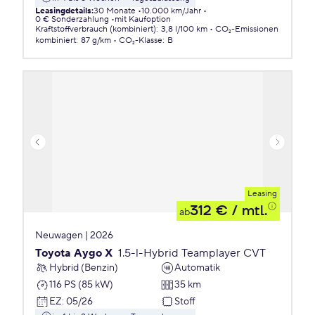
Leasingdetails
:
30 Monate
10.000 km/Jahr
0 € Sonderzahlung
mit Kaufoption
Kraftstoffverbrauch (kombiniert)
:
3,8 l/100 km
CO₂-Emissionen
kombiniert
:
87 g/km
CO₂-Klasse
:
B
Leasing
312 €
/ mtl.
ab
Neuwagen | 2026
Toyota Aygo X
1.5-l-Hybrid Teamplayer CVT
Hybrid (Benzin)
Automatik
116 PS (85 kW)
35 km
EZ
:
05/26
Stoff