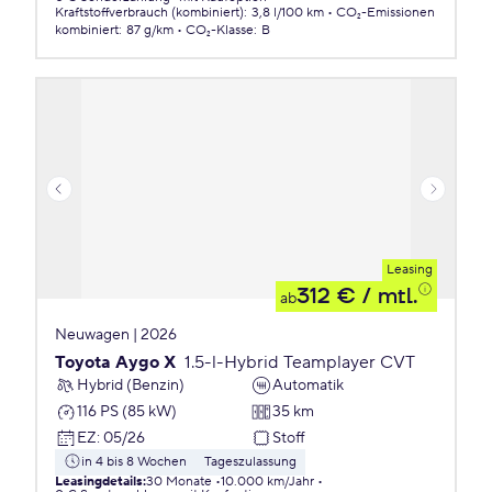
Kraftstoffverbrauch (kombiniert)
:
3,8 l/100 km
CO₂-Emissionen
kombiniert
:
87 g/km
CO₂-Klasse
:
B
Leasing
312 €
/ mtl.
ab
Neuwagen | 2026
Toyota Aygo X
1.5-l-Hybrid Teamplayer CVT
Hybrid (Benzin)
Automatik
116 PS (85 kW)
35 km
EZ
:
05/26
Stoff
in 4 bis 8 Wochen
Tageszulassung
Leasingdetails
:
30 Monate
10.000 km/Jahr