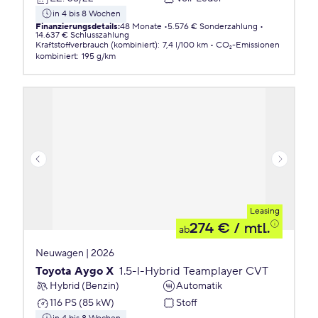
in 4 bis 8 Wochen
Finanzierungsdetails
:
48 Monate
5.576 € Sonderzahlung
14.637 € Schlusszahlung
Kraftstoffverbrauch (kombiniert)
:
7,4 l/100 km
CO₂-Emissionen
kombiniert
:
195 g/km
Leasing
274 €
/ mtl.
ab
Neuwagen | 2026
Toyota Aygo X
1.5-l-Hybrid Teamplayer CVT
Hybrid (Benzin)
Automatik
116 PS (85 kW)
Stoff