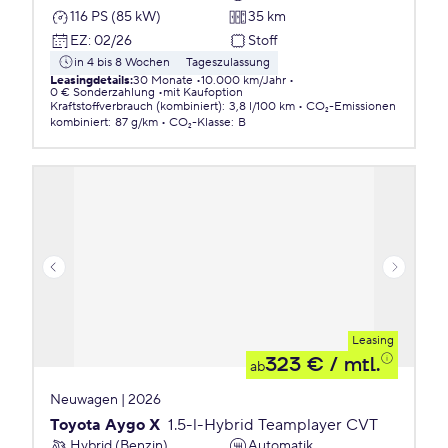
116 PS (85 kW)
35 km
EZ
:
02/26
Stoff
in 4 bis 8 Wochen
Tageszulassung
Leasingdetails
:
30 Monate
10.000 km/Jahr
0 € Sonderzahlung
mit Kaufoption
Kraftstoffverbrauch (kombiniert)
:
3,8 l/100 km
CO₂-Emissionen
kombiniert
:
87 g/km
CO₂-Klasse
:
B
Leasing
323 €
/ mtl.
ab
Neuwagen | 2026
Toyota Aygo X
1.5-l-Hybrid Teamplayer CVT
Hybrid (Benzin)
Automatik