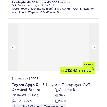
Leasingdetails
:
30 Monate
10.000 km/Jahr
0 € Sonderzahlung
mit Kaufoption
Kraftstoffverbrauch (kombiniert)
:
3,8 l/100 km
CO₂-Emissionen
kombiniert
:
87 g/km
CO₂-Klasse
:
B
Leasing
312 €
/ mtl.
ab
Neuwagen | 2026
Toyota Aygo X
1.5-l-Hybrid Teamplayer CVT
Hybrid (Benzin)
Automatik
116 PS (85 kW)
35 km
EZ
:
05/26
Stoff
in 4 bis 8 Wochen
Tageszulassung