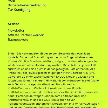
AGB
Barrierefreiheitserklärung
Zur Kündigung
Service
Newsletter
Affiliate-Partner werden
BusinessAuto
Bilder: Die verwendeten Bilder zeigen Beispiele des jeweiligen
Modells. Farbe und Ausstattung können vom Angebot abweichen.
Kostenpflichtige Sonderausstattung möglich. Kosten: Alle Angebote
verstehen sich ohne Überführungskosten. Diese fallen in jedem Fall
zusätzlich an und sind nicht in der angezeigten Rate enthalten. Alle
Preise inkl. der jeweils gesetzlich gültigen MwSt., derzeit 19 % (0 %
Gewerbe), zu einer Laufleistung von 10.000 km/Jahr. Laufzeit und
Anzahlung können variieren. Hinweis: Neben Neuwagen bietet Allane
auch Gebrauchtwagen zu attraktiven Konditionen an.
Kraftstoffverbrauch: Weitere Informationen zum offiziellen
Kraftstoffverbrauch und den offiziellen spezifischen CO2-Emissionen
neuer Personenkraftwagen können dem Leitfaden über den
Kraftstoffverbrauch und die CO2-Emissionen neuer
Personenkraftwagen entnommen werden, der an allen Verkaufsstellen
und bei der Deutschen Automobiltreuhand GmbH unter www.dat.de