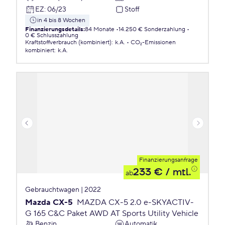
EZ
:
06/23
Stoff
in 4 bis 8 Wochen
Finanzierungsdetails
:
84 Monate
14.250 € Sonderzahlung
0 € Schlusszahlung
Kraftstoffverbrauch (kombiniert)
:
k.A.
CO₂-Emissionen
kombiniert
:
k.A.
Finanzierungsanfrage
233 €
/ mtl.
ab
Gebrauchtwagen | 2022
Mazda CX-5
MAZDA CX-5 2.0 e-SKYACTIV-
G 165 C&C Paket AWD AT Sports Utility Vehicle
Benzin
Automatik