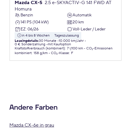
Mazda CX-5
2.5 e-SKYACTIV-G 141 FWD AT
Homura
Benzin
Automatik
141 PS (104 kW)
20 km
EZ
:
06/26
Voll-Leder / Leder
in 4 bis 8 Wochen
Tageszulassung
Leasingdetails
:
30 Monate
10.000 km/Jahr
0 € Sonderzahlung
mit Kaufoption
Kraftstoffverbrauch (kombiniert)
:
7 l/100 km
CO₂-Emissionen
kombiniert
:
158 g/km
CO₂-Klasse
:
F
Andere Farben
Mazda CX-6e in grau