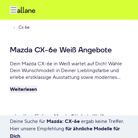
Cx 6e
Mazda CX-6e Weiß Angebote
Dein Mazda CX-6e in Weiß wartet auf Dich! Wähle
Dein Wunschmodell in Deiner Lieblingsfarbe und
erlebe erstklassige Ausstattung sowie modernes
Design. Profitiere von flexiblen Leasing- und
Weiterlesen
Finanzierungsoptionen und fahre Dein Mazda CX-6e
Weiß schon ab - €/mtl.!
schnell verfügbare Mazda CX-6e in Weiß
Deine Suche für
Mazda: CX-6e
ergab keine Treffer.
6 Angebote für Deine Suche
Hier unsere Empfehlung
für ähnliche Modelle für
Dich
.