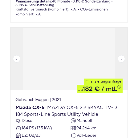
Finanzierungsdetails
:
48 Monate
3.118 € Sonderzahlung
8.185 € Schlusszahlung
Kraftstoffverbrauch (kombiniert)
:
k.A.
CO₂-Emissionen
kombiniert
:
k.A.
Finanzierungsanfrage
182 €
/ mtl.
ab
Gebrauchtwagen | 2021
Mazda CX-5
MAZDA CX-5 2.2 SKYACTIV-D
184 Sports-Line Sports Utility Vehicle
Diesel
Manuell
184 PS (135 kW)
94.264 km
EZ
:
02/23
Voll-Leder