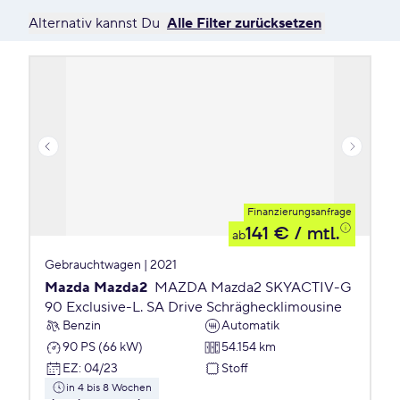
Alternativ kannst Du
Alle Filter zurücksetzen
Finanzierungsanfrage
141 €
/ mtl.
ab
Gebrauchtwagen | 2021
Mazda Mazda2
MAZDA Mazda2 SKYACTIV-G
90 Exclusive-L. SA Drive Schräghecklimousine
Benzin
Automatik
90 PS (66 kW)
54.154 km
EZ
:
04/23
Stoff
in 4 bis 8 Wochen