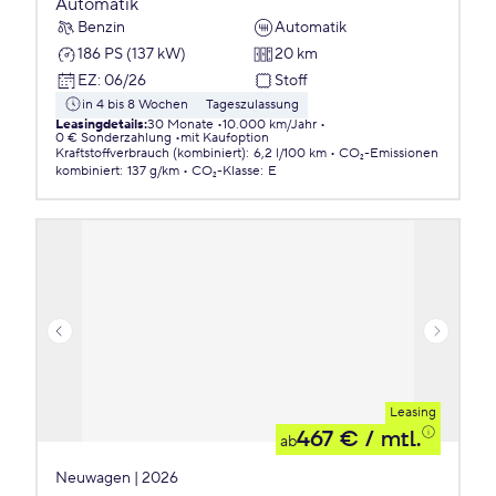
Automatik
Benzin
Automatik
186 PS (137 kW)
20 km
EZ
:
06/26
Stoff
in 4 bis 8 Wochen
Tageszulassung
Leasingdetails
:
30 Monate
10.000 km/Jahr
0 € Sonderzahlung
mit Kaufoption
Kraftstoffverbrauch (kombiniert)
:
6,2 l/100 km
CO₂-Emissionen
kombiniert
:
137 g/km
CO₂-Klasse
:
E
Leasing
467 €
/ mtl.
ab
Neuwagen | 2026