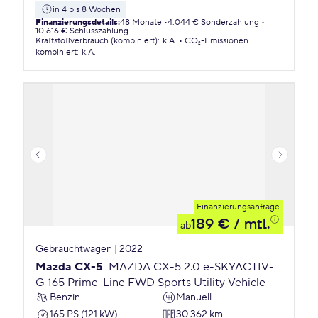
in 4 bis 8 Wochen
Finanzierungsdetails
:
48 Monate
4.044 € Sonderzahlung
10.616 € Schlusszahlung
Kraftstoffverbrauch (kombiniert)
:
k.A.
CO₂-Emissionen
kombiniert
:
k.A.
Finanzierungsanfrage
189 €
/ mtl.
ab
Gebrauchtwagen | 2022
Mazda CX-5
MAZDA CX-5 2.0 e-SKYACTIV-
G 165 Prime-Line FWD Sports Utility Vehicle
Benzin
Manuell
165 PS (121 kW)
30.362 km