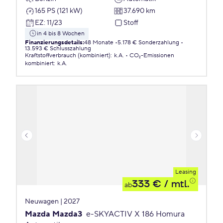
165 PS (121 kW)
37.690 km
EZ
:
11/23
Stoff
in 4 bis 8 Wochen
Finanzierungsdetails
:
48 Monate
5.178 € Sonderzahlung
13.593 € Schlusszahlung
Kraftstoffverbrauch (kombiniert)
:
k.A.
CO₂-Emissionen
kombiniert
:
k.A.
Leasing
333 €
/ mtl.
ab
Neuwagen | 2027
Mazda Mazda3
e-SKYACTIV X 186 Homura