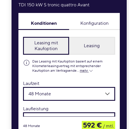
TDI 150 kW S tronic quattro Avant
Konditionen
Konfiguration
Leasing mit
Leasing
Kaufoption
Das Leasing mit Kaufoption basiert auf einem
Kilometerleasingvertrag mit entsprechender
Kaufoption am Vertragsende...
mehr
Laufzeit
48 Monate
Laufleistung
10.000 km / Jahr
592 €
/ mtl.
48 Monate