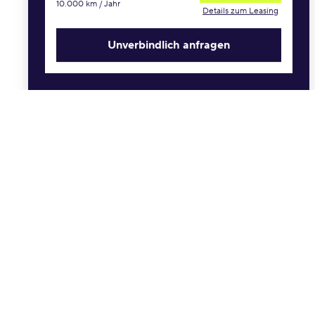
10.000 km / Jahr
Anzahlung
Details zum Leasing
€
Unverbindlich anfragen
Sonderprämien
Schwerbehinderung
Allane Treueprämie
Hersteller Neukundenprämie