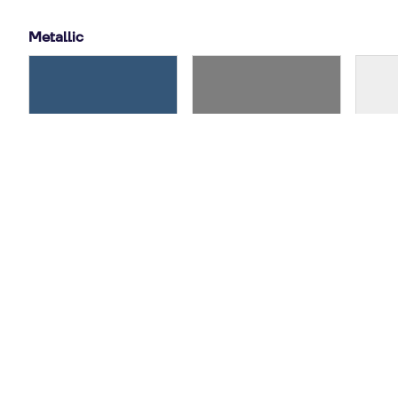
Metallic
Firmamentblau
Florettsilber
Gl
Metallic
Metallic
9,35 €
/ mtl.
9,35 €
/ mtl.
Horizontblau
Mythosschwarz
Plate
Metallic
Metallic
9,35 €
/ mtl.
9,35 €
/ mtl.