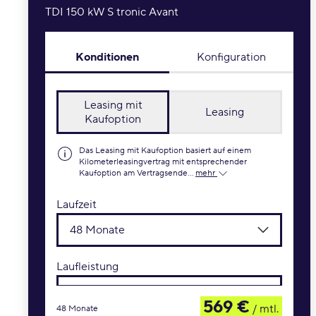
TDI 150 kW S tronic Avant
Konditionen
Konfiguration
Leasing mit
Leasing
Kaufoption
Das Leasing mit Kaufoption basiert auf einem
Kilometerleasingvertrag mit entsprechender
Kaufoption am Vertragsende...
mehr
Laufzeit
48 Monate
Laufleistung
10.000 km / Jahr
569 €
/ mtl.
48 Monate