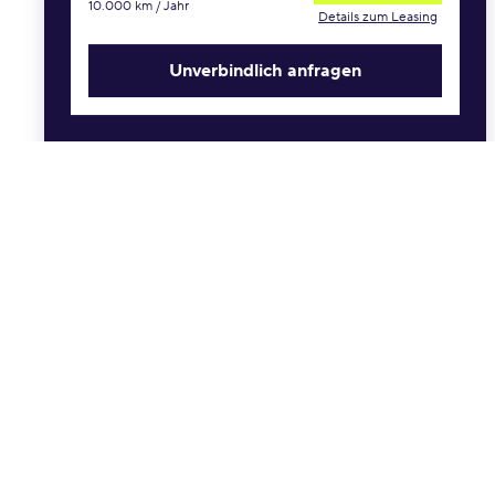
10.000 km / Jahr
Anzahlung
Details zum Leasing
€
Unverbindlich anfragen
Sonderprämien
Schwerbehinderung
Allane Treueprämie
Hersteller Neukundenprämie