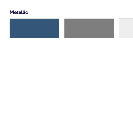
Metallic
Firmamentblau
Florettsilber
Gl
Metallic
Metallic
9,35 €
/ mtl.
9,35 €
/ mtl.
Horizontblau
Mythosschwarz
Plate
Metallic
Metallic
9,35 €
/ mtl.
9,35 €
/ mtl.