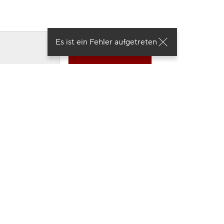
Es ist ein Fehler aufgetreten
etscherweiß
Grenadinerrot
Metallic
Metallic
9,35 €
/ mtl.
9,35 €
/ mtl.
augrau Metallic
Ascariblau Metallic
9,35 €
/ mtl.
13,64 €
/ mtl.