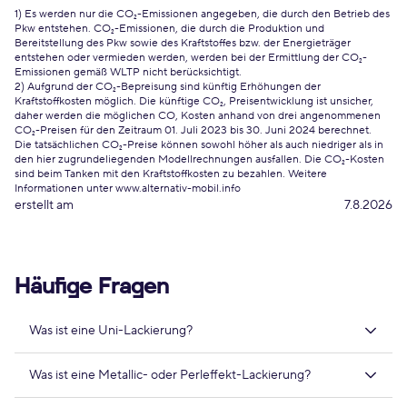
1) Es werden nur die CO₂-Emissionen angegeben, die durch den Betrieb des
Pkw entstehen. CO₂-Emissionen, die durch die Produktion und
Bereitstellung des Pkw sowie des Kraftstoffes bzw. der Energieträger
entstehen oder vermieden werden, werden bei der Ermittlung der CO₂-
Emissionen gemäß WLTP nicht berücksichtigt.
2) Aufgrund der CO₂-Bepreisung sind künftig Erhöhungen der
Kraftstoffkosten möglich. Die künftige CO₂, Preisentwicklung ist unsicher,
daher werden die möglichen CO, Kosten anhand von drei angenommenen
CO₂-Preisen für den Zeitraum 01. Juli 2023 bis 30. Juni 2024 berechnet.
Die tatsächlichen CO₂-Preise können sowohl höher als auch niedriger als in
den hier zugrundeliegenden Modellrechnungen ausfallen. Die CO₂-Kosten
sind beim Tanken mit den Kraftstoffkosten zu bezahlen. Weitere
Informationen unter www.alternativ-mobil.info
erstellt am
7.8.2026
Häufige Fragen
Was ist eine Uni-Lackierung?
Was ist eine Metallic- oder Perleffekt-Lackierung?