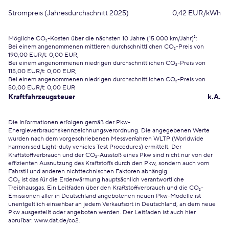
Strompreis (Jahresdurchschnitt 2025)
0,42 EUR/kWh
Mögliche CO₂-Kosten über die nächsten 10 Jahre (15.000 km/Jahr)²:
Bei einem angenommenen mittleren durchschnittlichen CO₂-Preis von
190,00 EUR/t: 0,00 EUR;
Bei einem angenommenen niedrigen durchschnittlichen CO₂-Preis von
115,00 EUR/t: 0,00 EUR;
Bei einem angenommenen niedrigen durchschnittlichen CO₂-Preis von
50,00 EUR/t: 0,00 EUR
Kraftfahrzeugsteuer
k.A.
Die Informationen erfolgen gemäß der Pkw-
Energieverbrauchskennzeichnungsverordnung. Die angegebenen Werte
wurden nach dem vorgeschriebenen Messverfahren WLTP (Worldwide
harmonised Light-duty vehicles Test Procedures) ermittelt. Der
Kraftstoffverbrauch und der CO₂-Ausstoß eines Pkw sind nicht nur von der
effizienten Ausnutzung des Kraftstoffs durch den Pkw, sondern auch vom
Fahrstil und anderen nichttechnischen Faktoren abhängig.
CO₂ ist das für die Erderwärmung hauptsächlich verantwortliche
Treibhausgas. Ein Leitfaden über den Kraftstoffverbrauch und die CO₂-
Emissionen aller in Deutschland angebotenen neuen Pkw-Modelle ist
unentgeltlich einsehbar an jedem Verkaufsort in Deutschland, an dem neue
Pkw ausgestellt oder angeboten werden. Der Leitfaden ist auch hier
abrufbar:
www.dat.de/co2
.