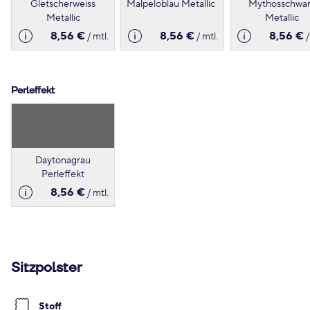
Gletscherweiss
Malpeloblau Metallic
Mythosschwa
Metallic
Metallic
8,56 €
8,56 €
8,56 €
/ mtl.
/ mtl.
/
Perleffekt
Daytonagrau
Perleffekt
8,56 €
/ mtl.
Sitzpolster
Stoff