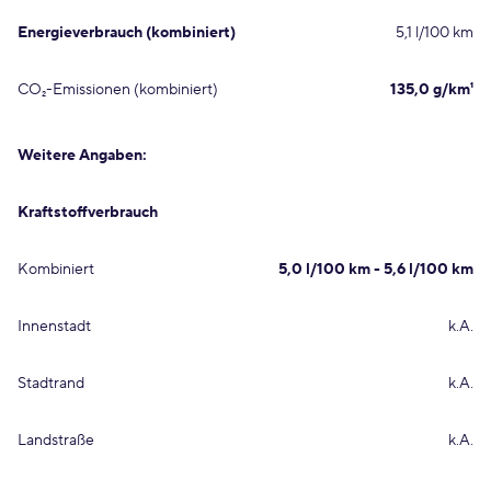
Energieverbrauch (kombiniert)
5,1 l/100 km
CO₂-Emissionen (kombiniert)
135,0 g/km¹
Weitere Angaben:
Kraftstoffverbrauch
Kombiniert
5,0 l/100 km - 5,6 l/100 km
Innenstadt
k.A.
Stadtrand
k.A.
Landstraße
k.A.