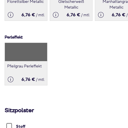
Florettsilber Metallic
Gletscherweiß
Manhattangra
Metallic
Metallic
6,76 €
6,76 €
6,76 €
/ mtl.
/ mtl.
/
Perleffekt
Pfeilgrau Perleffekt
6,76 €
/ mtl.
Sitzpolster
Stoff