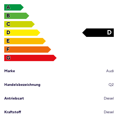
A
B
C
D
D
E
F
G
Marke
Audi
Handelsbezeichnung
Q2
Antriebsart
Diesel
Kraftstoff
Diesel