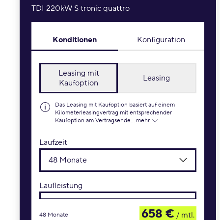
TDI 220kW S tronic quattro
Konditionen
Konfiguration
Leasing mit
Leasing
Kaufoption
Das Leasing mit Kaufoption basiert auf einem
Kilometerleasingvertrag mit entsprechender
Kaufoption am Vertragsende...
mehr
Laufzeit
48 Monate
Laufleistung
10.000 km / Jahr
658 €
/ mtl.
48 Monate