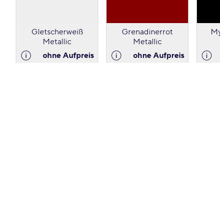
Gletscherweiß
Grenadinerrot
My
Metallic
Metallic
ohne Aufpreis
ohne Aufpreis
Sakhirgold Metallic
Tamboragrau
Ultra
Metallic
ohne Aufpreis
ohne Aufpreis