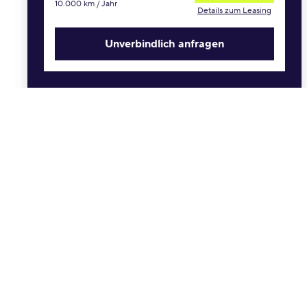
10.000 km / Jahr
Anzahlung
Details zum Leasing
€
Unverbindlich anfragen
Sonderprämien
Schwerbehinderung
Allane Treueprämie
Hersteller Neukundenprämie