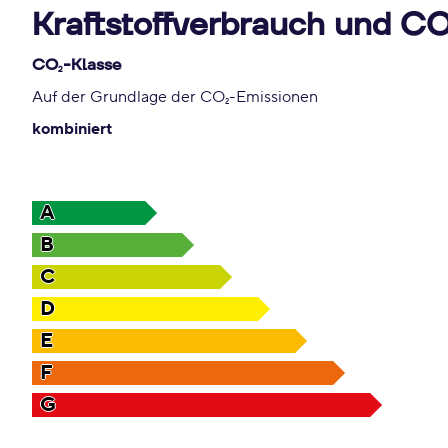
Kraftstoffverbrauch und C
CO
-Klasse
2
Auf der Grundlage der CO
-Emissionen
2
kombiniert
A
B
C
D
E
F
G