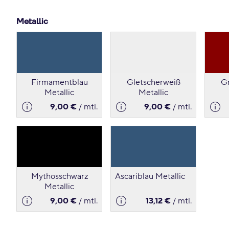
Metallic
Firmamentblau
Gletscherweiß
Gr
Metallic
Metallic
9,00 €
/ mtl.
9,00 €
/ mtl.
Mythosschwarz
Ascariblau Metallic
Metallic
9,00 €
/ mtl.
13,12 €
/ mtl.