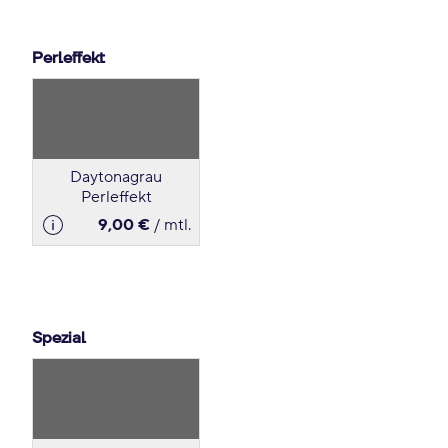
Perleffekt
Daytonagrau
Perleffekt
9,00 €
/ mtl.
Spezial