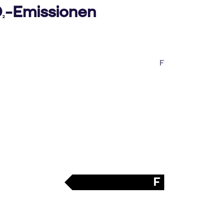
O
-Emissionen
2
F
F