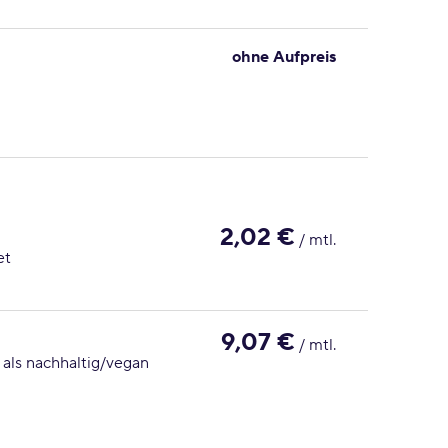
ohne Aufpreis
2,02 €
/ mtl.
et
9,07 €
/ mtl.
 als nachhaltig/vegan