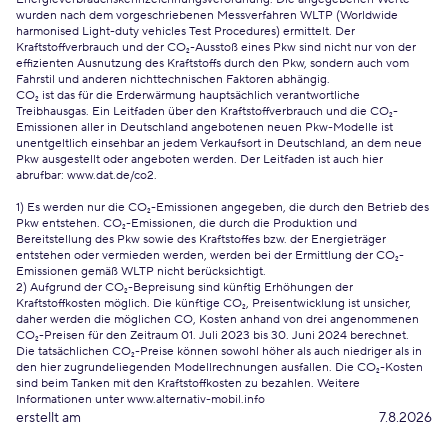
wurden nach dem vorgeschriebenen Messverfahren WLTP (Worldwide
harmonised Light-duty vehicles Test Procedures) ermittelt. Der
Kraftstoffverbrauch und der CO₂-Ausstoß eines Pkw sind nicht nur von der
effizienten Ausnutzung des Kraftstoffs durch den Pkw, sondern auch vom
Fahrstil und anderen nichttechnischen Faktoren abhängig.
CO₂ ist das für die Erderwärmung hauptsächlich verantwortliche
Treibhausgas. Ein Leitfaden über den Kraftstoffverbrauch und die CO₂-
Emissionen aller in Deutschland angebotenen neuen Pkw-Modelle ist
unentgeltlich einsehbar an jedem Verkaufsort in Deutschland, an dem neue
Pkw ausgestellt oder angeboten werden. Der Leitfaden ist auch hier
abrufbar:
www.dat.de/co2
.
1) Es werden nur die CO₂-Emissionen angegeben, die durch den Betrieb des
Pkw entstehen. CO₂-Emissionen, die durch die Produktion und
Bereitstellung des Pkw sowie des Kraftstoffes bzw. der Energieträger
entstehen oder vermieden werden, werden bei der Ermittlung der CO₂-
Emissionen gemäß WLTP nicht berücksichtigt.
2) Aufgrund der CO₂-Bepreisung sind künftig Erhöhungen der
Kraftstoffkosten möglich. Die künftige CO₂, Preisentwicklung ist unsicher,
daher werden die möglichen CO, Kosten anhand von drei angenommenen
CO₂-Preisen für den Zeitraum 01. Juli 2023 bis 30. Juni 2024 berechnet.
Die tatsächlichen CO₂-Preise können sowohl höher als auch niedriger als in
den hier zugrundeliegenden Modellrechnungen ausfallen. Die CO₂-Kosten
sind beim Tanken mit den Kraftstoffkosten zu bezahlen. Weitere
Informationen unter www.alternativ-mobil.info
erstellt am
7.8.2026