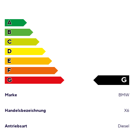
A
B
C
D
E
F
G
G
Marke
BMW
Handelsbezeichnung
X6
Antriebsart
Diesel