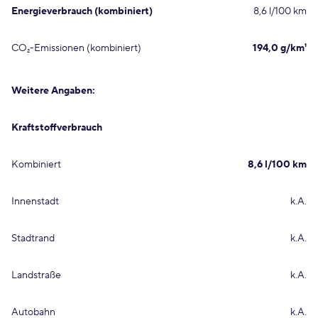
Energieverbrauch (kombiniert)
8,6 l/100 km
CO₂-Emissionen (kombiniert)
194,0 g/km¹
Weitere Angaben:
Kraftstoffverbrauch
Kombiniert
8,6 l/100 km
Innenstadt
k.A.
Stadtrand
k.A.
Landstraße
k.A.
Autobahn
k.A.