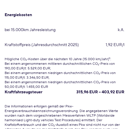
Energiekosten
bei 15.000km Jahresleistung
k.A.
Kraftstoffpreis (Jahresdurchschnitt 2025)
1,92 EUR/l
Mögliche CO₂-Kosten über die nächsten 10 Jahre (15.000 km/Jahr)²:
Bei einem angenommenen mittleren durchschnittlichen CO₂-Preis von
190,00 EUR/t: 5.529,00 EUR;
Bei einem angenommenen niedrigen durchschnittlichen CO₂-Preis von
115,00 EUR/t: 3.346,50 EUR;
Bei einem angenommenen niedrigen durchschnittlichen CO₂-Preis von
50,00 EUR/t: 1.455,00 EUR
Kraftfahrzeugsteuer
315,96 EUR – 403,92 EUR
Die Informationen erfolgen gemäß der Pkw-
Energieverbrauchskennzeichnungsverordnung. Die angegebenen Werte
wurden nach dem vorgeschriebenen Messverfahren WLTP (Worldwide
harmonised Light-duty vehicles Test Procedures) ermittelt. Der
Kraftstoffverbrauch und der CO₂-Ausstoß eines Pkw sind nicht nur von der