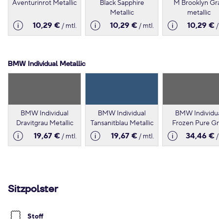
Aventurinrot Metallic
Black Sapphire
M Brooklyn Gr
Metallic
metallic
10,29 €
10,29 €
10,29 €
/ mtl.
/ mtl.
/
BMW Individual Metallic
BMW Individual
BMW Individual
BMW Individu
Dravitgrau Metallic
Tansanitblau Metallic
Frozen Pure G
Metallic
19,67 €
19,67 €
34,46 €
/ mtl.
/ mtl.
/
Sitzpolster
Stoff