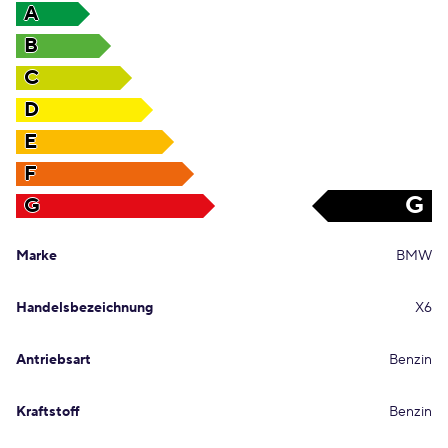
A
B
C
D
E
F
G
G
Marke
BMW
Handelsbezeichnung
X6
Antriebsart
Benzin
Kraftstoff
Benzin