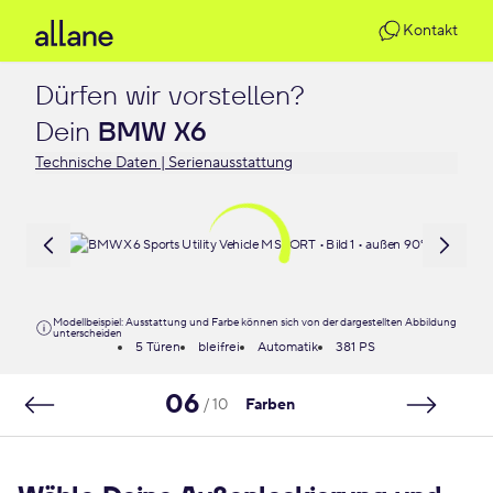
Kontakt
Dürfen wir vorstellen?

Dein 
BMW X6
Technische Daten | Serienausstattung
Modellbeispiel: Ausstattung und Farbe können sich von der dargestellten Abbildung
unterscheiden
5 Türen
bleifrei
Automatik
381 PS
06
/ 10
Farben