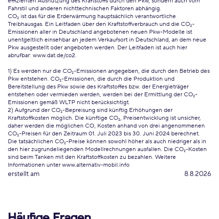
effizienten Ausnutzung des Kraftstoffs durch den Pkw, sondern auch vom
Fahrstil und anderen nichttechnischen Faktoren abhängig.
CO₂ ist das für die Erderwärmung hauptsächlich verantwortliche
Treibhausgas. Ein Leitfaden über den Kraftstoffverbrauch und die CO₂-
Emissionen aller in Deutschland angebotenen neuen Pkw-Modelle ist
unentgeltlich einsehbar an jedem Verkaufsort in Deutschland, an dem neue
Pkw ausgestellt oder angeboten werden. Der Leitfaden ist auch hier
abrufbar:
www.dat.de/co2
.
1) Es werden nur die CO₂-Emissionen angegeben, die durch den Betrieb des
Pkw entstehen. CO₂-Emissionen, die durch die Produktion und
Bereitstellung des Pkw sowie des Kraftstoffes bzw. der Energieträger
entstehen oder vermieden werden, werden bei der Ermittlung der CO₂-
Emissionen gemäß WLTP nicht berücksichtigt.
2) Aufgrund der CO₂-Bepreisung sind künftig Erhöhungen der
Kraftstoffkosten möglich. Die künftige CO₂, Preisentwicklung ist unsicher,
daher werden die möglichen CO, Kosten anhand von drei angenommenen
CO₂-Preisen für den Zeitraum 01. Juli 2023 bis 30. Juni 2024 berechnet.
Die tatsächlichen CO₂-Preise können sowohl höher als auch niedriger als in
den hier zugrundeliegenden Modellrechnungen ausfallen. Die CO₂-Kosten
sind beim Tanken mit den Kraftstoffkosten zu bezahlen. Weitere
Informationen unter www.alternativ-mobil.info
erstellt am
8.8.2026
Häufige Fragen