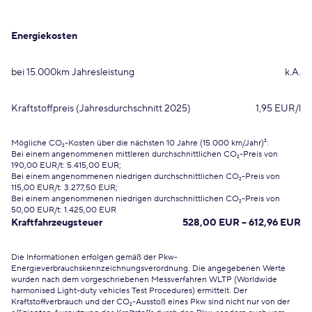
Energiekosten
bei 15.000km Jahresleistung
k.A.
Kraftstoffpreis (Jahresdurchschnitt 2025)
1,95 EUR/l
Mögliche CO₂-Kosten über die nächsten 10 Jahre (15.000 km/Jahr)²:
Bei einem angenommenen mittleren durchschnittlichen CO₂-Preis von
190,00 EUR/t: 5.415,00 EUR;
Bei einem angenommenen niedrigen durchschnittlichen CO₂-Preis von
115,00 EUR/t: 3.277,50 EUR;
Bei einem angenommenen niedrigen durchschnittlichen CO₂-Preis von
50,00 EUR/t: 1.425,00 EUR
Kraftfahrzeugsteuer
528,00 EUR – 612,96 EUR
Die Informationen erfolgen gemäß der Pkw-
Energieverbrauchskennzeichnungsverordnung. Die angegebenen Werte
wurden nach dem vorgeschriebenen Messverfahren WLTP (Worldwide
harmonised Light-duty vehicles Test Procedures) ermittelt. Der
Kraftstoffverbrauch und der CO₂-Ausstoß eines Pkw sind nicht nur von der