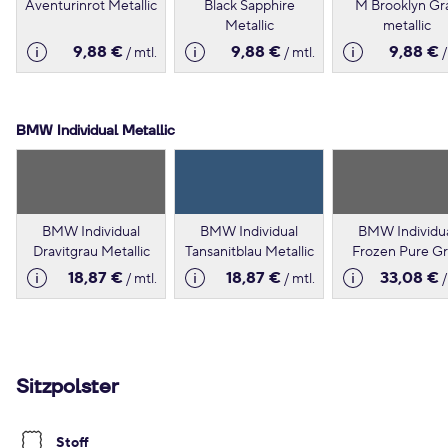
Aventurinrot Metallic
Black Sapphire
M Brooklyn Gr
Metallic
metallic
9,88 €
9,88 €
9,88 €
/ mtl.
/ mtl.
/
BMW Individual Metallic
BMW Individual
BMW Individual
BMW Individu
Dravitgrau Metallic
Tansanitblau Metallic
Frozen Pure G
Metallic
18,87 €
18,87 €
33,08 €
/ mtl.
/ mtl.
/
Sitzpolster
Stoff