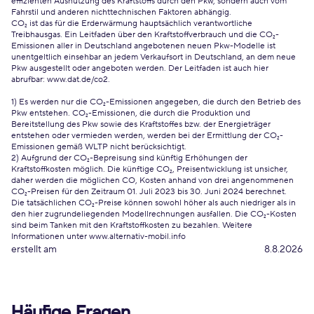
effizienten Ausnutzung des Kraftstoffs durch den Pkw, sondern auch vom
Fahrstil und anderen nichttechnischen Faktoren abhängig.
CO₂ ist das für die Erderwärmung hauptsächlich verantwortliche
Treibhausgas. Ein Leitfaden über den Kraftstoffverbrauch und die CO₂-
Emissionen aller in Deutschland angebotenen neuen Pkw-Modelle ist
unentgeltlich einsehbar an jedem Verkaufsort in Deutschland, an dem neue
Pkw ausgestellt oder angeboten werden. Der Leitfaden ist auch hier
abrufbar:
www.dat.de/co2
.
1) Es werden nur die CO₂-Emissionen angegeben, die durch den Betrieb des
Pkw entstehen. CO₂-Emissionen, die durch die Produktion und
Bereitstellung des Pkw sowie des Kraftstoffes bzw. der Energieträger
entstehen oder vermieden werden, werden bei der Ermittlung der CO₂-
Emissionen gemäß WLTP nicht berücksichtigt.
2) Aufgrund der CO₂-Bepreisung sind künftig Erhöhungen der
Kraftstoffkosten möglich. Die künftige CO₂, Preisentwicklung ist unsicher,
daher werden die möglichen CO, Kosten anhand von drei angenommenen
CO₂-Preisen für den Zeitraum 01. Juli 2023 bis 30. Juni 2024 berechnet.
Die tatsächlichen CO₂-Preise können sowohl höher als auch niedriger als in
den hier zugrundeliegenden Modellrechnungen ausfallen. Die CO₂-Kosten
sind beim Tanken mit den Kraftstoffkosten zu bezahlen. Weitere
Informationen unter www.alternativ-mobil.info
erstellt am
8.8.2026
Häufige Fragen