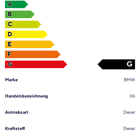
A
B
C
D
E
F
G
G
Marke
BMW
Handelsbezeichnung
X6
Antriebsart
Diesel
Kraftstoff
Diesel