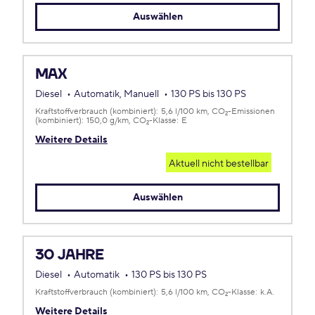
Auswählen
MAX
Diesel
Automatik, Manuell
130 PS bis 130 PS
Kraftstoffverbrauch (kombiniert):
5,6 l/100 km
CO
-Emissionen
2
(kombiniert):
150,0 g/km
CO
-Klasse:
E
2
Weitere Details
Aktuell nicht bestellbar
Auswählen
30 JAHRE
Diesel
Automatik
130 PS bis 130 PS
Kraftstoffverbrauch (kombiniert):
5,6 l/100 km
CO
-Klasse:
k.A.
2
Weitere Details