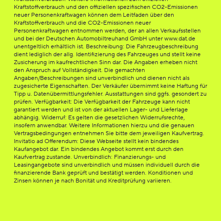
Kraftstoffverbrauch und den offiziellen spezifischen CO2-Emissionen
neuer Personenkraftwagen können dem Leitfaden über den
Kraftstoffverbrauch und die CO2-Emissionen neuer
Personenkraftwagen entnommen werden, der an allen Verkaufsstellen
und bei der Deutschen Automobiltreuhand GmbH unter www.dat.de
unentgeltlich erhältlich ist. Beschreibung: Die Fahrzeugbeschreibung
dient lediglich der allg. Identifizierung des Fahrzeuges und stellt keine
Zusicherung im kaufrechtlichen Sinn dar. Die Angaben erheben nicht
den Anspruch auf Vollständigkeit. Die gemachten
Angaben/Beschreibungen sind unverbindlich und dienen nicht als
zugesicherte Eigenschaften. Der Verkäufer übernimmt keine Haftung für
Tipp u. Datenübermittlungsfehler. Ausstattungen sind ggfs. gesondert zu
prüfen. Verfügbarkeit: Die Verfügbarkeit der Fahrzeuge kann nicht
garantiert werden und ist von der aktuellen Lager- und Lieferlage
abhängig. Widerruf: Es gelten die gesetzlichen Widerrufsrechte,
insofern anwendbar. Weitere Informationen hierzu und die genauen
Vertragsbedingungen entnehmen Sie bitte dem jeweiligen Kaufvertrag.
Invitatio ad Offerendum: Diese Webseite stellt kein bindendes
Kaufangebot dar. Ein bindendes Angebot kommt erst durch den
Kaufvertrag zustande. Unverbindlich: Finanzierungs- und
Leasingangebote sind unverbindlich und müssen individuell durch die
finanzierende Bank geprüft und bestätigt werden. Konditionen und
Zinsen können je nach Bonität und Kreditprüfung variieren.