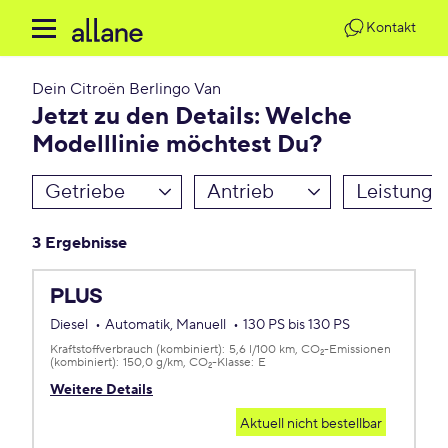
Kontakt
Dein
Citroën Berlingo Van
Jetzt zu den Details: Welche
Modelllinie möchtest Du?
Getriebe
Antrieb
Leistung
3 Ergebnisse
PLUS
Diesel
Automatik, Manuell
130 PS bis 130 PS
Kraftstoffverbrauch (kombiniert):
5,6 l/100 km
CO
-Emissionen
2
(kombiniert):
150,0 g/km
CO
-Klasse:
E
2
Weitere Details
Aktuell nicht bestellbar