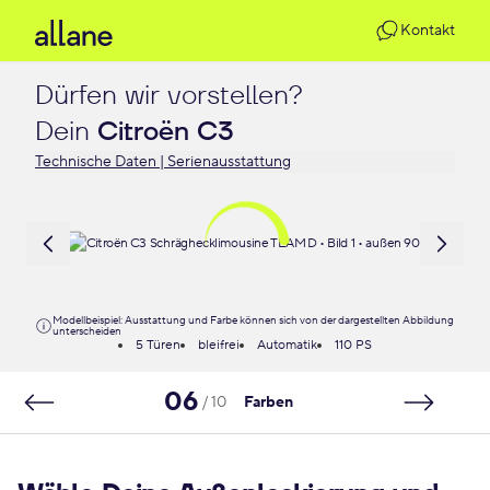
Kontakt
Dürfen wir vorstellen?

Dein 
Citroën C3
Technische Daten | Serienausstattung
Modellbeispiel: Ausstattung und Farbe können sich von der dargestellten Abbildung
unterscheiden
5 Türen
bleifrei
Automatik
110 PS
06
/ 10
Farben