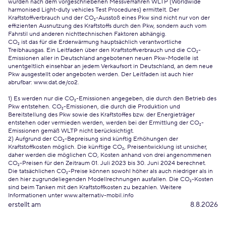
wurden nach dem vorgeschriebenen Messverfahren WLTP (Worldwide
harmonised Light-duty vehicles Test Procedures) ermittelt. Der
Kraftstoffverbrauch und der CO₂-Ausstoß eines Pkw sind nicht nur von der
effizienten Ausnutzung des Kraftstoffs durch den Pkw, sondern auch vom
Fahrstil und anderen nichttechnischen Faktoren abhängig.
CO₂ ist das für die Erderwärmung hauptsächlich verantwortliche
Treibhausgas. Ein Leitfaden über den Kraftstoffverbrauch und die CO₂-
Emissionen aller in Deutschland angebotenen neuen Pkw-Modelle ist
unentgeltlich einsehbar an jedem Verkaufsort in Deutschland, an dem neue
Pkw ausgestellt oder angeboten werden. Der Leitfaden ist auch hier
abrufbar:
www.dat.de/co2
.
1) Es werden nur die CO₂-Emissionen angegeben, die durch den Betrieb des
Pkw entstehen. CO₂-Emissionen, die durch die Produktion und
Bereitstellung des Pkw sowie des Kraftstoffes bzw. der Energieträger
entstehen oder vermieden werden, werden bei der Ermittlung der CO₂-
Emissionen gemäß WLTP nicht berücksichtigt.
2) Aufgrund der CO₂-Bepreisung sind künftig Erhöhungen der
Kraftstoffkosten möglich. Die künftige CO₂, Preisentwicklung ist unsicher,
daher werden die möglichen CO, Kosten anhand von drei angenommenen
CO₂-Preisen für den Zeitraum 01. Juli 2023 bis 30. Juni 2024 berechnet.
Die tatsächlichen CO₂-Preise können sowohl höher als auch niedriger als in
den hier zugrundeliegenden Modellrechnungen ausfallen. Die CO₂-Kosten
sind beim Tanken mit den Kraftstoffkosten zu bezahlen. Weitere
Informationen unter www.alternativ-mobil.info
erstellt am
8.8.2026