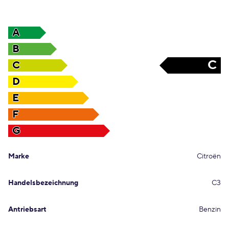
A
B
C
C
D
E
F
G
Marke
Citroën
Handelsbezeichnung
C3
Antriebsart
Benzin