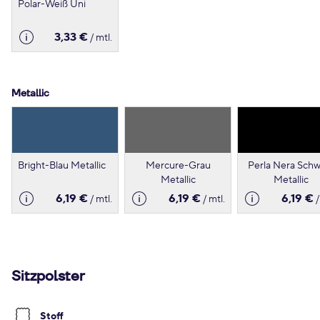
Polar-Weiß Uni
3,33 €
/ mtl.
Metallic
Bright-Blau Metallic
Mercure-Grau
Perla Nera Schw
Metallic
Metallic
6,19 €
6,19 €
6,19 €
/ mtl.
/ mtl.
/
Sitzpolster
Stoff