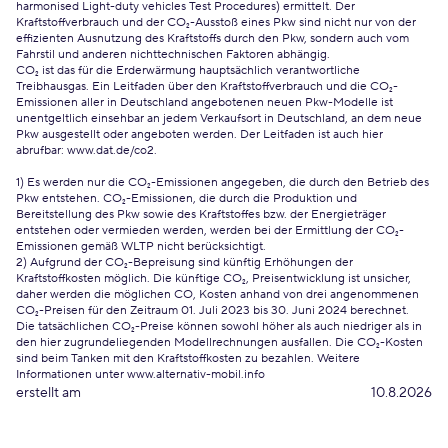
harmonised Light-duty vehicles Test Procedures) ermittelt. Der
Kraftstoffverbrauch und der CO₂-Ausstoß eines Pkw sind nicht nur von der
effizienten Ausnutzung des Kraftstoffs durch den Pkw, sondern auch vom
Fahrstil und anderen nichttechnischen Faktoren abhängig.
CO₂ ist das für die Erderwärmung hauptsächlich verantwortliche
Treibhausgas. Ein Leitfaden über den Kraftstoffverbrauch und die CO₂-
Emissionen aller in Deutschland angebotenen neuen Pkw-Modelle ist
unentgeltlich einsehbar an jedem Verkaufsort in Deutschland, an dem neue
Pkw ausgestellt oder angeboten werden. Der Leitfaden ist auch hier
abrufbar:
www.dat.de/co2
.
1) Es werden nur die CO₂-Emissionen angegeben, die durch den Betrieb des
Pkw entstehen. CO₂-Emissionen, die durch die Produktion und
Bereitstellung des Pkw sowie des Kraftstoffes bzw. der Energieträger
entstehen oder vermieden werden, werden bei der Ermittlung der CO₂-
Emissionen gemäß WLTP nicht berücksichtigt.
2) Aufgrund der CO₂-Bepreisung sind künftig Erhöhungen der
Kraftstoffkosten möglich. Die künftige CO₂, Preisentwicklung ist unsicher,
daher werden die möglichen CO, Kosten anhand von drei angenommenen
CO₂-Preisen für den Zeitraum 01. Juli 2023 bis 30. Juni 2024 berechnet.
Die tatsächlichen CO₂-Preise können sowohl höher als auch niedriger als in
den hier zugrundeliegenden Modellrechnungen ausfallen. Die CO₂-Kosten
sind beim Tanken mit den Kraftstoffkosten zu bezahlen. Weitere
Informationen unter www.alternativ-mobil.info
erstellt am
10.8.2026