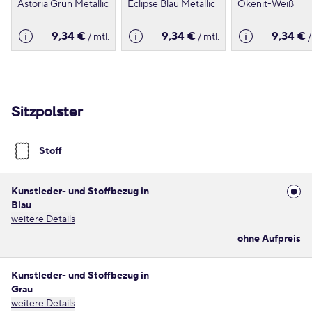
Astoria Grün Metallic
Eclipse Blau Metallic
Okenit-Weiß
9,34 €
9,34 €
9,34 €
/ mtl.
/ mtl.
/
Sitzpolster
Stoff
Kunstleder- und Stoffbezug in
Blau
weitere Details
ohne Aufpreis
Kunstleder- und Stoffbezug in
Grau
weitere Details