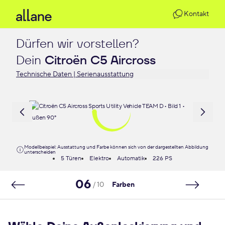
Kontakt
Dürfen wir vorstellen?

Dein 
Citroën C5 Aircross
Technische Daten | Serienausstattung
Modellbeispiel: Ausstattung und Farbe können sich von der dargestellten Abbildung
unterscheiden
5 Türen
Elektro
Automatik
226 PS
06
/ 10
Farben