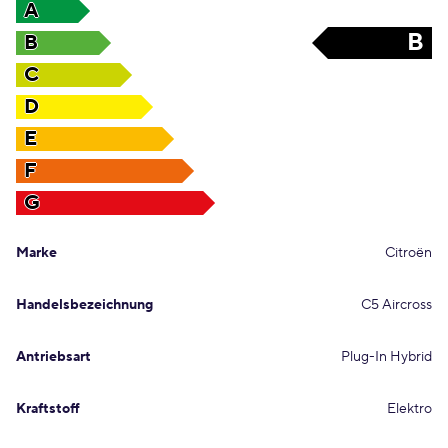
A
B
B
C
D
E
F
G
Marke
Citroën
Handelsbezeichnung
C5 Aircross
Antriebsart
Plug-In Hybrid
Kraftstoff
Elektro