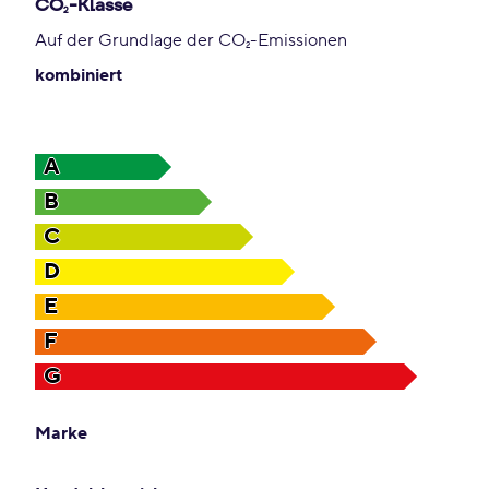
CO
-Klasse
2
Auf der Grundlage der CO
-Emissionen
2
kombiniert
A
B
C
D
E
F
G
Marke