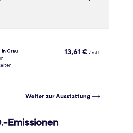
13,61 €
 in Grau
/ mtl.
er
keiten
Weiter zur Ausstattung
O
-Emissionen
2