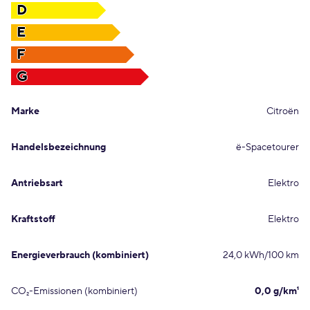
D
E
F
G
Marke
Citroën
Handelsbezeichnung
ë-Spacetourer
Antriebsart
Elektro
Kraftstoff
Elektro
Energieverbrauch (kombiniert)
24,0 kWh/100 km
CO₂-Emissionen (kombiniert)
0,0 g/km¹