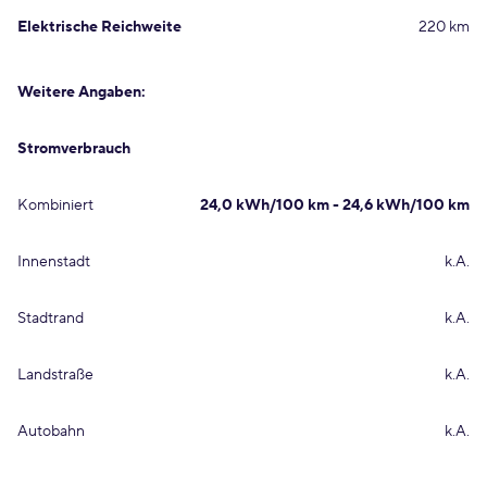
Elektrische Reichweite
220 km
Weitere Angaben:
Stromverbrauch
Kombiniert
24,0 kWh/100 km - 24,6 kWh/100 km
Innenstadt
k.A.
Stadtrand
k.A.
Landstraße
k.A.
Autobahn
k.A.