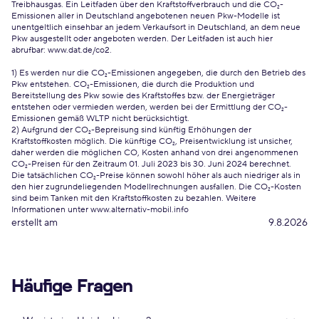
Treibhausgas. Ein Leitfaden über den Kraftstoffverbrauch und die CO₂-
Emissionen aller in Deutschland angebotenen neuen Pkw-Modelle ist
unentgeltlich einsehbar an jedem Verkaufsort in Deutschland, an dem neue
Pkw ausgestellt oder angeboten werden. Der Leitfaden ist auch hier
abrufbar:
www.dat.de/co2
.
1) Es werden nur die CO₂-Emissionen angegeben, die durch den Betrieb des
Pkw entstehen. CO₂-Emissionen, die durch die Produktion und
Bereitstellung des Pkw sowie des Kraftstoffes bzw. der Energieträger
entstehen oder vermieden werden, werden bei der Ermittlung der CO₂-
Emissionen gemäß WLTP nicht berücksichtigt.
2) Aufgrund der CO₂-Bepreisung sind künftig Erhöhungen der
Kraftstoffkosten möglich. Die künftige CO₂, Preisentwicklung ist unsicher,
daher werden die möglichen CO, Kosten anhand von drei angenommenen
CO₂-Preisen für den Zeitraum 01. Juli 2023 bis 30. Juni 2024 berechnet.
Die tatsächlichen CO₂-Preise können sowohl höher als auch niedriger als in
den hier zugrundeliegenden Modellrechnungen ausfallen. Die CO₂-Kosten
sind beim Tanken mit den Kraftstoffkosten zu bezahlen. Weitere
Informationen unter www.alternativ-mobil.info
erstellt am
9.8.2026
Häufige Fragen