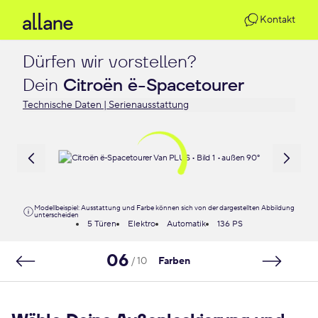
Kontakt
Dürfen wir vorstellen?

Dein 
Citroën ë-Spacetourer
Technische Daten | Serienausstattung
Modellbeispiel: Ausstattung und Farbe können sich von der dargestellten Abbildung
unterscheiden
5 Türen
Elektro
Automatik
136 PS
06
/ 10
Farben