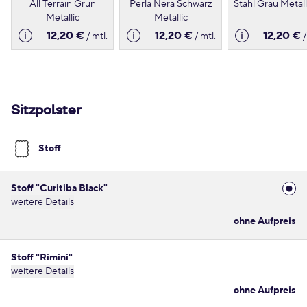
All Terrain Grün
Perla Nera Schwarz
Stahl Grau Metall
Metallic
Metallic
12,20 €
12,20 €
12,20 €
/ mtl.
/ mtl.
/
Sitzpolster
Stoff
Stoff "Curitiba Black"
weitere Details
ohne Aufpreis
Stoff "Rimini"
weitere Details
ohne Aufpreis