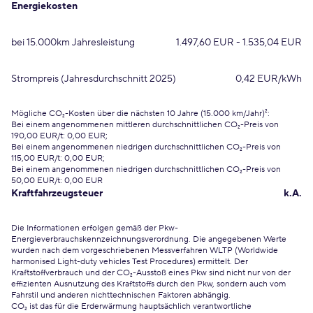
Energiekosten
bei 15.000km Jahresleistung
1.497,60 EUR - 1.535,04 EUR
Strompreis (Jahresdurchschnitt 2025)
0,42 EUR/kWh
Mögliche CO₂-Kosten über die nächsten 10 Jahre (15.000 km/Jahr)²:
Bei einem angenommenen mittleren durchschnittlichen CO₂-Preis von
190,00 EUR/t: 0,00 EUR;
Bei einem angenommenen niedrigen durchschnittlichen CO₂-Preis von
115,00 EUR/t: 0,00 EUR;
Bei einem angenommenen niedrigen durchschnittlichen CO₂-Preis von
50,00 EUR/t: 0,00 EUR
Kraftfahrzeugsteuer
k.A.
Die Informationen erfolgen gemäß der Pkw-
Energieverbrauchskennzeichnungsverordnung. Die angegebenen Werte
wurden nach dem vorgeschriebenen Messverfahren WLTP (Worldwide
harmonised Light-duty vehicles Test Procedures) ermittelt. Der
Kraftstoffverbrauch und der CO₂-Ausstoß eines Pkw sind nicht nur von der
effizienten Ausnutzung des Kraftstoffs durch den Pkw, sondern auch vom
Fahrstil und anderen nichttechnischen Faktoren abhängig.
CO₂ ist das für die Erderwärmung hauptsächlich verantwortliche