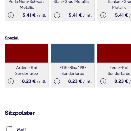
Perla Nera-Schwarz
Stahl-Grau Metallic
Titanium-Gra
Metallic
Metallic
5,41 €
5,41 €
5,41 €
/ mtl.
/ mtl.
/
Spezial
Ardent-Rot
EDF-Blau 1987
Feuer-Rot
Sonderfarbe
Sonderfarbe
Sonderfarbe
8,23 €
8,23 €
8,23 €
/ mtl.
/ mtl.
/
Sitzpolster
Stoff