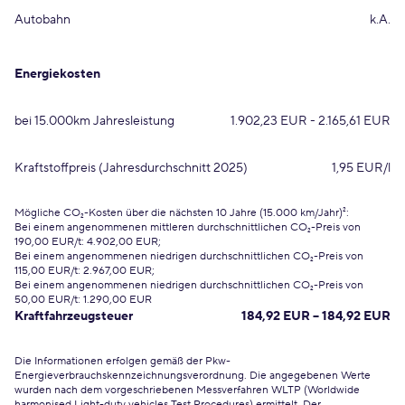
Autobahn
k.A.
Energiekosten
bei 15.000km Jahresleistung
1.902,23 EUR - 2.165,61 EUR
Kraftstoffpreis (Jahresdurchschnitt 2025)
1,95 EUR/l
Mögliche CO₂-Kosten über die nächsten 10 Jahre (15.000 km/Jahr)²:
Bei einem angenommenen mittleren durchschnittlichen CO₂-Preis von
190,00 EUR/t: 4.902,00 EUR;
Bei einem angenommenen niedrigen durchschnittlichen CO₂-Preis von
115,00 EUR/t: 2.967,00 EUR;
Bei einem angenommenen niedrigen durchschnittlichen CO₂-Preis von
50,00 EUR/t: 1.290,00 EUR
Kraftfahrzeugsteuer
184,92 EUR – 184,92 EUR
Die Informationen erfolgen gemäß der Pkw-
Energieverbrauchskennzeichnungsverordnung. Die angegebenen Werte
wurden nach dem vorgeschriebenen Messverfahren WLTP (Worldwide
harmonised Light-duty vehicles Test Procedures) ermittelt. Der