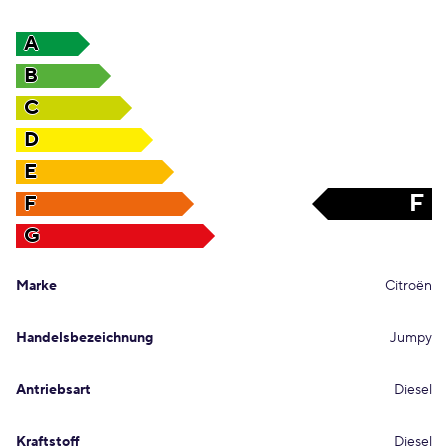
A
B
C
D
E
F
F
G
Marke
Citroën
Handelsbezeichnung
Jumpy
Antriebsart
Diesel
Kraftstoff
Diesel