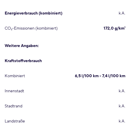
Energieverbrauch (kombiniert)
k.A.
CO₂-Emissionen (kombiniert)
172,0 g/km¹
Weitere Angaben:
Kraftstoffverbrauch
Kombiniert
6,5 l/100 km - 7,4 l/100 km
Innenstadt
k.A.
Stadtrand
k.A.
Landstraße
k.A.