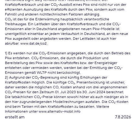
Kraftstoffverbrauch und der CO₂-Ausstoß eines Pkw sind nicht nur von der
effizienten Ausnutzung des Kraftstoffs durch den Pkw, sondern auch vom
Fahrstil und anderen nichttechnischen Faktoren abhängig.
CO₂ ist das für die Erderwärmung hauptsächlich verantwortliche
Treibhausgas. Ein Leitfaden über den Kraftstoffverbrauch und die CO₂-
Emissionen aller in Deutschland angebotenen neuen Pkw-Modelle ist
unentgeltlich einsehbar an jedem Verkaufsort in Deutschland, an dem neue
Pkw ausgestellt oder angeboten werden. Der Leitfaden ist auch hier
abrufbar:
www.dat.de/co2
.
1) Es werden nur die CO₂-Emissionen angegeben, die durch den Betrieb des
Pkw entstehen. CO₂-Emissionen, die durch die Produktion und
Bereitstellung des Pkw sowie des Kraftstoffes bzw. der Energieträger
entstehen oder vermieden werden, werden bei der Ermittlung der CO₂-
Emissionen gemäß WLTP nicht berücksichtigt.
2) Aufgrund der CO₂-Bepreisung sind künftig Erhöhungen der
Kraftstoffkosten möglich. Die künftige CO₂, Preisentwicklung ist unsicher,
daher werden die möglichen CO, Kosten anhand von drei angenommenen
CO₂-Preisen für den Zeitraum 01. Juli 2023 bis 30. Juni 2024 berechnet.
Die tatsächlichen CO₂-Preise können sowohl höher als auch niedriger als in
den hier zugrundeliegenden Modellrechnungen ausfallen. Die CO₂-Kosten
sind beim Tanken mit den Kraftstoffkosten zu bezahlen. Weitere
Informationen unter www.alternativ-mobil.info
erstellt am
7.8.2026