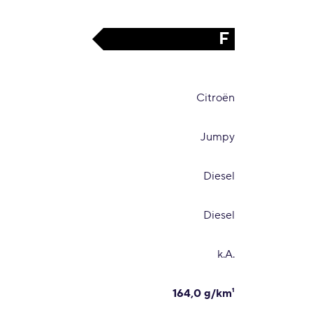
F
Citroën
Jumpy
Diesel
Diesel
k.A.
164,0 g/km¹