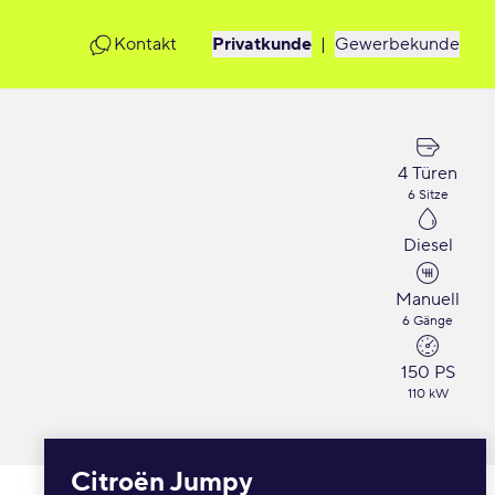
Kontakt
Privatkunde
|
Gewerbekunde
4 Türen
6 Sitze
Diesel
Manuell
6 Gänge
150 PS
110 kW
Citroën Jumpy