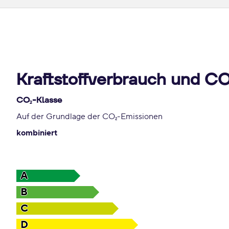
Kraftstoffverbrauch und C
CO
-Klasse
2
Auf der Grundlage der CO
-Emissionen
2
kombiniert
A
B
C
D