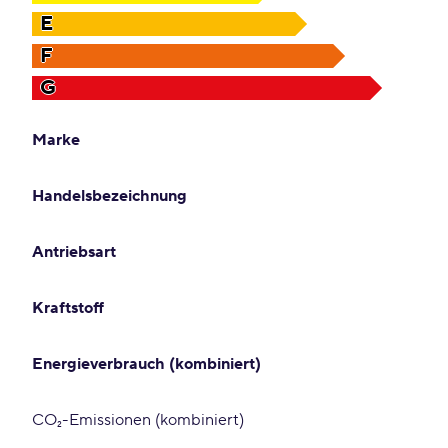
E
F
G
Marke
Handelsbezeichnung
Antriebsart
Kraftstoff
Energieverbrauch (kombiniert)
CO₂-Emissionen (kombiniert)