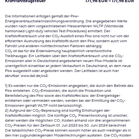
Kraftfahrzeugsteuer
171,96 EUR – 171,96 EUR
Die Informationen erfolgen gemäß der Pkw-
Energieverbrauchskennzeichnungsverordnung. Die angegebenen Werte
wurden nach dem vorgeschriebenen Messverfahren WLTP (Worldwide
harmonised Light-duty vehicles Test Procedures) ermittelt. Der
Kraftstoffverbrauch und der CO₂-Ausstoß eines Pkw sind nicht nur von der
effizienten Ausnutzung des Kraftstoffs durch den Pkw, sondern auch vom
Fahrstil und anderen nichttechnischen Faktoren abhängig.
CO₂ ist das für die Erderwärmung hauptsächlich verantwortliche
Treibhausgas. Ein Leitfaden über den Kraftstoffverbrauch und die CO₂-
Emissionen aller in Deutschland angebotenen neuen Pkw-Modelle ist
unentgeltlich einsehbar an jedem Verkaufsort in Deutschland, an dem neue
Pkw ausgestellt oder angeboten werden. Der Leitfaden ist auch hier
abrufbar:
www.dat.de/co2
.
1) Es werden nur die CO₂-Emissionen angegeben, die durch den Betrieb des
Pkw entstehen. CO₂-Emissionen, die durch die Produktion und
Bereitstellung des Pkw sowie des Kraftstoffes bzw. der Energieträger
entstehen oder vermieden werden, werden bei der Ermittlung der CO₂-
Emissionen gemäß WLTP nicht berücksichtigt.
2) Aufgrund der CO₂-Bepreisung sind künftig Erhöhungen der
Kraftstoffkosten möglich. Die künftige CO₂, Preisentwicklung ist unsicher,
daher werden die möglichen CO, Kosten anhand von drei angenommenen
CO₂-Preisen für den Zeitraum 01. Juli 2023 bis 30. Juni 2024 berechnet.
Die tatsächlichen CO₂-Preise können sowohl höher als auch niedriger als in
den hier zugrundeliegenden Modellrechnungen ausfallen. Die CO₂-Kosten