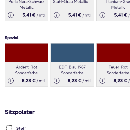
Perla Nera-Schwarz
Stahl-Grau Metallic
Titanium-Gra
Metallic
Metallic
5,41 €
5,41 €
5,41 €
/ mtl.
/ mtl.
/
Spezial
Ardent-Rot
EDF-Blau 1987
Feuer-Rot
Sonderfarbe
Sonderfarbe
Sonderfarbe
8,23 €
8,23 €
8,23 €
/ mtl.
/ mtl.
/
Sitzpolster
Stoff