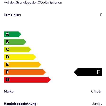
Auf der Grundlage der CO
-Emissionen
2
kombiniert
F
A
B
C
D
E
F
F
G
Marke
Citroën
Handelsbezeichnung
Jumpy