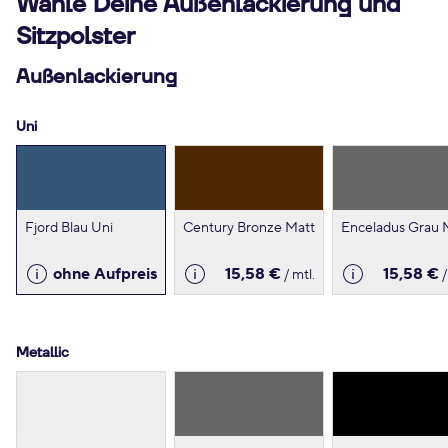
Wähle Deine Außenlackierung und
Sitzpolster
Außenlackierung
Uni
Fjord Blau Uni
Century Bronze Matt
Enceladus Grau 
ohne Aufpreis
15,58 €
15,58 €
/ mtl.
/
Metallic