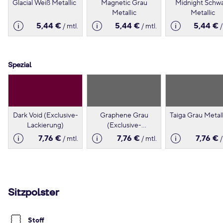
Glacial Weiß Metallic
Magnetic Grau
Midnight Schw
Metallic
Metallic
5,44 €
5,44 €
5,44 €
/ mtl.
/ mtl.
/
Spezial
Dark Void (Exclusive-
Graphene Grau
Taiga Grau Metall
Lackierung)
(Exclusive-
Lackierung)
7,76 €
7,76 €
7,76 €
/ mtl.
/ mtl.
/
Sitzpolster
Stoff