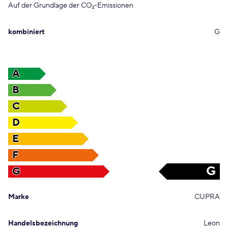
Auf der Grundlage der CO
-Emissionen
2
kombiniert
G
A
B
C
D
E
F
G
G
Marke
CUPRA
Handelsbezeichnung
Leon