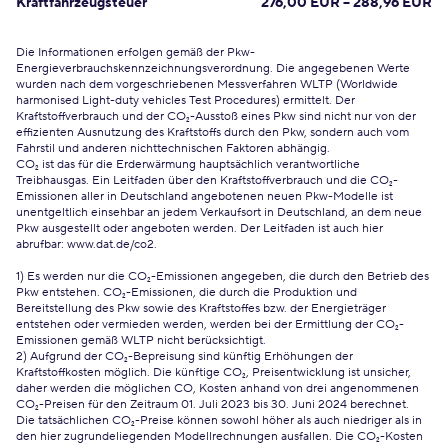
Kraftfahrzeugsteuer
276,00 EUR – 288,96 EUR
Die Informationen erfolgen gemäß der Pkw-
Energieverbrauchskennzeichnungsverordnung. Die angegebenen Werte
wurden nach dem vorgeschriebenen Messverfahren WLTP (Worldwide
harmonised Light-duty vehicles Test Procedures) ermittelt. Der
Kraftstoffverbrauch und der CO₂-Ausstoß eines Pkw sind nicht nur von der
effizienten Ausnutzung des Kraftstoffs durch den Pkw, sondern auch vom
Fahrstil und anderen nichttechnischen Faktoren abhängig.
CO₂ ist das für die Erderwärmung hauptsächlich verantwortliche
Treibhausgas. Ein Leitfaden über den Kraftstoffverbrauch und die CO₂-
Emissionen aller in Deutschland angebotenen neuen Pkw-Modelle ist
unentgeltlich einsehbar an jedem Verkaufsort in Deutschland, an dem neue
Pkw ausgestellt oder angeboten werden. Der Leitfaden ist auch hier
abrufbar:
www.dat.de/co2
.
1) Es werden nur die CO₂-Emissionen angegeben, die durch den Betrieb des
Pkw entstehen. CO₂-Emissionen, die durch die Produktion und
Bereitstellung des Pkw sowie des Kraftstoffes bzw. der Energieträger
entstehen oder vermieden werden, werden bei der Ermittlung der CO₂-
Emissionen gemäß WLTP nicht berücksichtigt.
2) Aufgrund der CO₂-Bepreisung sind künftig Erhöhungen der
Kraftstoffkosten möglich. Die künftige CO₂, Preisentwicklung ist unsicher,
daher werden die möglichen CO, Kosten anhand von drei angenommenen
CO₂-Preisen für den Zeitraum 01. Juli 2023 bis 30. Juni 2024 berechnet.
Die tatsächlichen CO₂-Preise können sowohl höher als auch niedriger als in
den hier zugrundeliegenden Modellrechnungen ausfallen. Die CO₂-Kosten