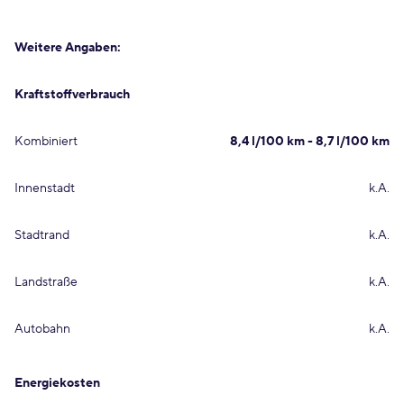
Weitere Angaben:
Kraftstoffverbrauch
Kombiniert
8,4 l/100 km - 8,7 l/100 km
Innenstadt
k.A.
Stadtrand
k.A.
Landstraße
k.A.
Autobahn
k.A.
Energiekosten