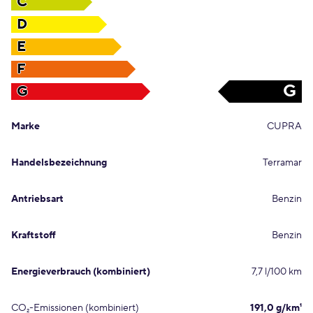
C
D
E
F
G
G
Marke
CUPRA
Handelsbezeichnung
Terramar
Antriebsart
Benzin
Kraftstoff
Benzin
Energieverbrauch (kombiniert)
7,7 l/100 km
CO₂-Emissionen (kombiniert)
191,0 g/km¹