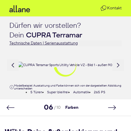
Kontakt
Dürfen wir vorstellen?

Dein 
CUPRA Terramar
Technische Daten | Serienausstattung
Modellbeispiel: Ausstattung und Farbe können sich von der dargestellten Abbildung
unterscheiden
5 Türen
Super bleifrei
Automatik
265 PS
06
/ 10
Farben