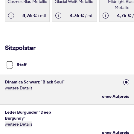
Cosmos Blau Metallic
Glacial Weiß Metallic
Midnight Blac
Metallic
4,76 €
4,76 €
4,76 €
/ mtl.
/ mtl.
/
Sitzpolster
Stoff
Dinamica Schwarz "Black Soul"
weitere Details
ohne Aufpreis
Leder Burgunder "Deep
Burgundy"
weitere Details
ohne Aufpreis