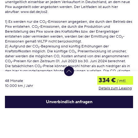
unentgeltlich einsehbar an jedem Verkaufsort in Deutschland, an dem neue
Pkw ausgestellt oder angeboten werden. Der Leitfaden ist auch hier
abrufbar:
www.dat.de/co2
.
1) Es werden nur die CO₂-Emissionen angegeben, die durch den Betrieb des
Pkw entstehen. CO₂-Emissionen, die durch die Produktion und
Bereitstellung des Pkw sowie des Kraftstoffes bzw. der Energieträger
entstehen oder vermieden werden, werden bei der Ermittlung der CO₂-
Emissionen gemäß WLTP nicht berücksichtigt.
2) Aufgrund der CO₂-Bepreisung sind künftig Erhöhungen der
Kraftstoffkosten möglich. Die künftige CO₂, Preisentwicklung ist unsicher,
daher werden die möglichen CO, Kosten anhand von drei angenommenen
CO₂-Preisen für den Zeitraum 01. Juli 2023 bis 30. Juni 2024 berechnet.
Die tatsächlichen CO₂-Preise können sowohl höher als auch niedriger als in
den hier zugrundeliegenden Modellrechnungen ausfallen. Die CO₂-Kosten
sind beim Tanken mit den Kraftstoffkosten zu bezahlen. Weitere
334 €
/ mtl.
Informationen unter www.alternativ-mobil.info
48 Monate
10.000 km / Jahr
erstellt am
6.8.2026
Details zum Leasing
Unverbindlich anfragen
Häufige Fragen
Was ist eine Uni-Lackierung?