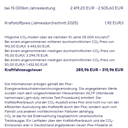
bei 15.000km Jahresleistung
2.419,20 EUR - 2.505,60 EUR
Kraftstoffpreis (Jahresdurchschnitt 2025)
1,92 EUR/l
Mögliche CO₂-Kosten über die nächsten 10 Jahre (15.000 km/Jahr)²:
Bei einem angenommenen mittleren durchschnittlichen CO₂-Preis von
190,00 EUR/t: 5.443,50 EUR;
Bei einem angenommenen niedrigen durchschnittlichen CO₂-Preis von
115,00 EUR/t: 3.294,75 EUR;
Bei einem angenommenen niedrigen durchschnittlichen CO₂-Preis von
50,00 EUR/t: 1.432,50 EUR
Kraftfahrzeugsteuer
285,96 EUR – 315,96 EUR
Die Informationen erfolgen gemäß der Pkw-
Energieverbrauchskennzeichnungsverordnung. Die angegebenen Werte
wurden nach dem vorgeschriebenen Messverfahren WLTP (Worldwide
harmonised Light-duty vehicles Test Procedures) ermittelt. Der
Kraftstoffverbrauch und der CO₂-Ausstoß eines Pkw sind nicht nur von der
effizienten Ausnutzung des Kraftstoffs durch den Pkw, sondern auch vom
Fahrstil und anderen nichttechnischen Faktoren abhängig.
CO₂ ist das für die Erderwärmung hauptsächlich verantwortliche
Treibhausgas. Ein Leitfaden über den Kraftstoffverbrauch und die CO₂-
Emissionen aller in Deutschland angebotenen neuen Pkw-Modelle ist