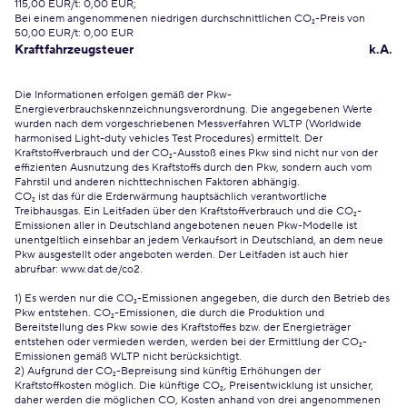
115,00 EUR/t: 0,00 EUR;
Bei einem angenommenen niedrigen durchschnittlichen CO₂-Preis von
50,00 EUR/t: 0,00 EUR
Kraftfahrzeugsteuer
k.A.
Die Informationen erfolgen gemäß der Pkw-
Energieverbrauchskennzeichnungsverordnung. Die angegebenen Werte
wurden nach dem vorgeschriebenen Messverfahren WLTP (Worldwide
harmonised Light-duty vehicles Test Procedures) ermittelt. Der
Kraftstoffverbrauch und der CO₂-Ausstoß eines Pkw sind nicht nur von der
effizienten Ausnutzung des Kraftstoffs durch den Pkw, sondern auch vom
Fahrstil und anderen nichttechnischen Faktoren abhängig.
CO₂ ist das für die Erderwärmung hauptsächlich verantwortliche
Treibhausgas. Ein Leitfaden über den Kraftstoffverbrauch und die CO₂-
Emissionen aller in Deutschland angebotenen neuen Pkw-Modelle ist
unentgeltlich einsehbar an jedem Verkaufsort in Deutschland, an dem neue
Pkw ausgestellt oder angeboten werden. Der Leitfaden ist auch hier
abrufbar:
www.dat.de/co2
.
1) Es werden nur die CO₂-Emissionen angegeben, die durch den Betrieb des
Pkw entstehen. CO₂-Emissionen, die durch die Produktion und
Bereitstellung des Pkw sowie des Kraftstoffes bzw. der Energieträger
entstehen oder vermieden werden, werden bei der Ermittlung der CO₂-
Emissionen gemäß WLTP nicht berücksichtigt.
2) Aufgrund der CO₂-Bepreisung sind künftig Erhöhungen der
Kraftstoffkosten möglich. Die künftige CO₂, Preisentwicklung ist unsicher,
daher werden die möglichen CO, Kosten anhand von drei angenommenen