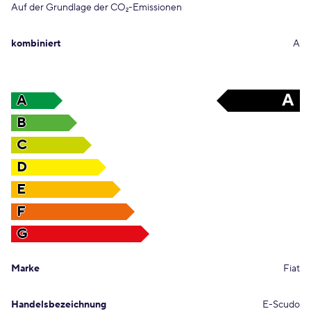
Auf der Grundlage der CO
-Emissionen
2
kombiniert
A
A
A
B
C
D
E
F
G
Marke
Fiat
Handelsbezeichnung
E-Scudo