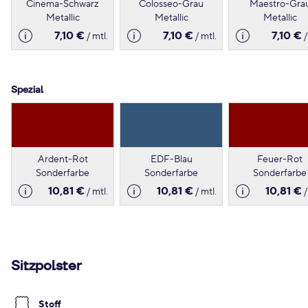
Cinema-Schwarz
Colosseo-Grau
Maestro-Gra
Metallic
Metallic
Metallic
7,10 €
7,10 €
7,10 €
/ mtl.
/ mtl.
/
Spezial
Ardent-Rot
EDF-Blau
Feuer-Rot
Sonderfarbe
Sonderfarbe
Sonderfarbe
10,81 €
10,81 €
10,81 €
/ mtl.
/ mtl.
/
Sitzpolster
Stoff