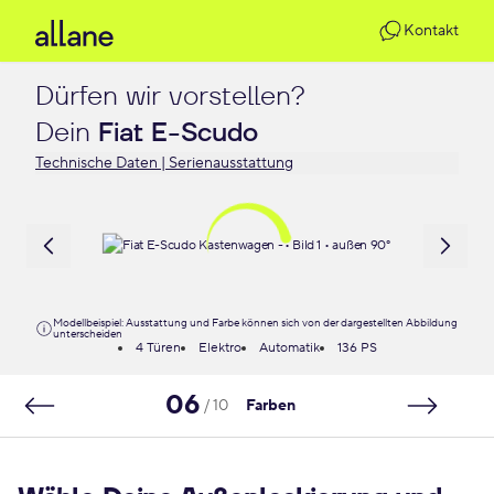
Kontakt
Dürfen wir vorstellen?

Dein 
Fiat E-Scudo
Technische Daten | Serienausstattung
Modellbeispiel: Ausstattung und Farbe können sich von der dargestellten Abbildung
unterscheiden
4 Türen
Elektro
Automatik
136 PS
06
/ 10
Farben