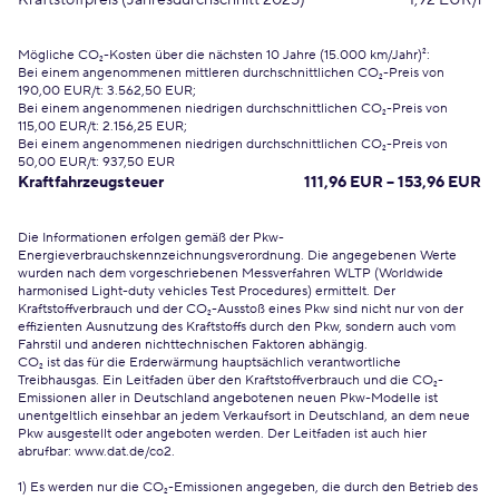
Kraftstoffpreis (Jahresdurchschnitt 2025)
1,92 EUR/l
Mögliche CO₂-Kosten über die nächsten 10 Jahre (15.000 km/Jahr)²:
Bei einem angenommenen mittleren durchschnittlichen CO₂-Preis von
190,00 EUR/t: 3.562,50 EUR;
Bei einem angenommenen niedrigen durchschnittlichen CO₂-Preis von
115,00 EUR/t: 2.156,25 EUR;
Bei einem angenommenen niedrigen durchschnittlichen CO₂-Preis von
50,00 EUR/t: 937,50 EUR
Kraftfahrzeugsteuer
111,96 EUR – 153,96 EUR
Die Informationen erfolgen gemäß der Pkw-
Energieverbrauchskennzeichnungsverordnung. Die angegebenen Werte
wurden nach dem vorgeschriebenen Messverfahren WLTP (Worldwide
harmonised Light-duty vehicles Test Procedures) ermittelt. Der
Kraftstoffverbrauch und der CO₂-Ausstoß eines Pkw sind nicht nur von der
effizienten Ausnutzung des Kraftstoffs durch den Pkw, sondern auch vom
Fahrstil und anderen nichttechnischen Faktoren abhängig.
CO₂ ist das für die Erderwärmung hauptsächlich verantwortliche
Treibhausgas. Ein Leitfaden über den Kraftstoffverbrauch und die CO₂-
Emissionen aller in Deutschland angebotenen neuen Pkw-Modelle ist
unentgeltlich einsehbar an jedem Verkaufsort in Deutschland, an dem neue
Pkw ausgestellt oder angeboten werden. Der Leitfaden ist auch hier
abrufbar:
www.dat.de/co2
.
1) Es werden nur die CO₂-Emissionen angegeben, die durch den Betrieb des