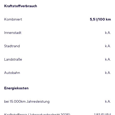
Kraftstoffverbrauch
Kombiniert
5,5 l/100 km
Innenstadt
k.A.
Stadtrand
k.A.
Landstraße
k.A.
Autobahn
k.A.
Energiekosten
bei 15.000km Jahresleistung
k.A.