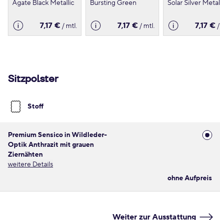
Agate Black Metallic
Bursting Green
Solar Silver Metal
7,17 €
7,17 €
7,17 €
/ mtl.
/ mtl.
/
Sitzpolster
Stoff
Premium Sensico in Wildleder-
Optik Anthrazit mit grauen
Ziernähten
weitere Details
ohne Aufpreis
Weiter zur Ausstattung