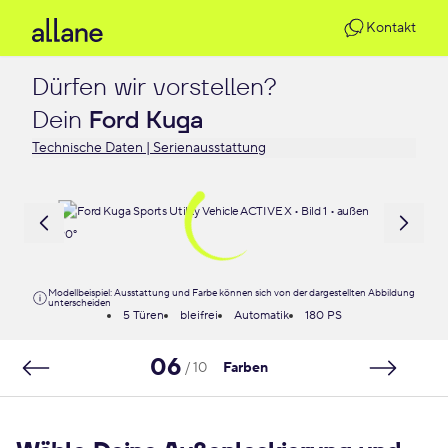
Kontakt
Dürfen wir vorstellen?

Dein 
Ford Kuga
Technische Daten | Serienausstattung
Modellbeispiel: Ausstattung und Farbe können sich von der dargestellten Abbildung
unterscheiden
5 Türen
bleifrei
Automatik
180 PS
06
/ 10
Farben