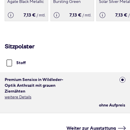
Agate Black Metallic
Bursting Green
Solar Silver Metal
7,13 €
7,13 €
7,13 €
/ mtl.
/ mtl.
/
Sitzpolster
Stoff
Premium Sensico in Wildleder-
Optik Anthrazit mit grauen
Ziernähten
weitere Details
ohne Aufpreis
Weiter zur Ausstattung