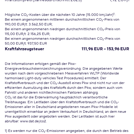
Kraftstoffpreis (Jahresdurchschnitt 2025)
1,92 EUR/l
Mögliche CO₂-Kosten über die nächsten 10 Jahre (15.000 km/Jahr)²:
Bei einem angenommenen mittleren durchschnittlichen CO₂-Preis von
190,00 EUR/t: 3.562,50 EUR;
Bei einem angenommenen niedrigen durchschnittlichen CO₂-Preis von
115,00 EUR/t: 2.156,25 EUR;
Bei einem angenommenen niedrigen durchschnittlichen CO₂-Preis von
50,00 EUR/t: 937,50 EUR
Kraftfahrzeugsteuer
111,96 EUR – 153,96 EUR
Die Informationen erfolgen gemäß der Pkw-
Energieverbrauchskennzeichnungsverordnung. Die angegebenen Werte
wurden nach dem vorgeschriebenen Messverfahren WLTP (Worldwide
harmonised Light-duty vehicles Test Procedures) ermittelt. Der
Kraftstoffverbrauch und der CO₂-Ausstoß eines Pkw sind nicht nur von der
effizienten Ausnutzung des Kraftstoffs durch den Pkw, sondern auch vom
Fahrstil und anderen nichttechnischen Faktoren abhängig.
CO₂ ist das für die Erderwärmung hauptsächlich verantwortliche
Treibhausgas. Ein Leitfaden über den Kraftstoffverbrauch und die CO₂-
Emissionen aller in Deutschland angebotenen neuen Pkw-Modelle ist
unentgeltlich einsehbar an jedem Verkaufsort in Deutschland, an dem neue
Pkw ausgestellt oder angeboten werden. Der Leitfaden ist auch hier
abrufbar:
www.dat.de/co2
.
1) Es werden nur die CO₂-Emissionen angegeben, die durch den Betrieb des