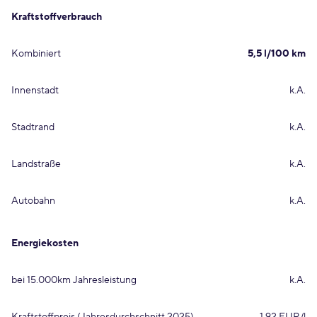
Kraftstoffverbrauch
Kombiniert
5,5 l/100 km
Innenstadt
k.A.
Stadtrand
k.A.
Landstraße
k.A.
Autobahn
k.A.
Energiekosten
bei 15.000km Jahresleistung
k.A.