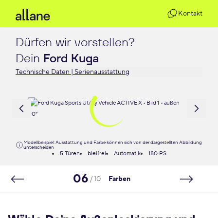
Kontakt
Dürfen wir vorstellen?

Dein 
Ford Kuga
Technische Daten | Serienausstattung
Modellbeispiel: Ausstattung und Farbe können sich von der dargestellten Abbildung
unterscheiden
5 Türen
bleifrei
Automatik
180 PS
06
/ 10
Farben