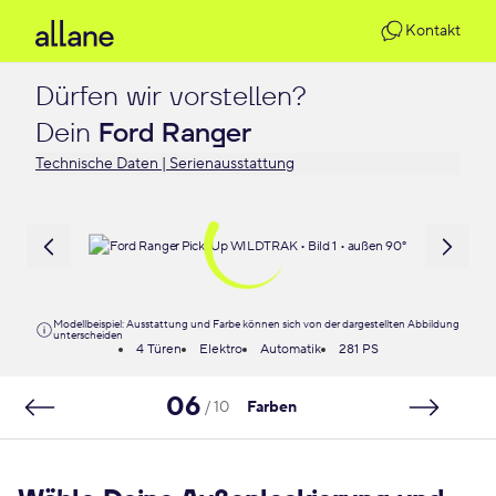
Kontakt
Dürfen wir vorstellen?

Dein 
Ford Ranger
Technische Daten | Serienausstattung
Modellbeispiel: Ausstattung und Farbe können sich von der dargestellten Abbildung
unterscheiden
4 Türen
Elektro
Automatik
281 PS
06
/ 10
Farben