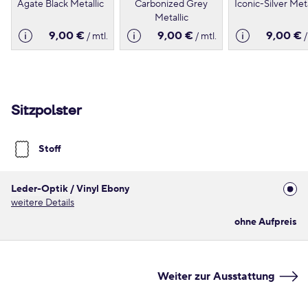
Agate Black Metallic
Carbonized Grey
Iconic-Silver Meta
Metallic
9,00 €
9,00 €
9,00 €
/ mtl.
/ mtl.
/
Sitzpolster
Stoff
Leder-Optik / Vinyl Ebony
weitere Details
ohne Aufpreis
Weiter zur Ausstattung