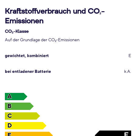
Kraftstoffverbrauch und CO
-
2
Emissionen
CO
-Klasse
2
Auf der Grundlage der CO
-Emissionen
2
gewichtet, kombiniert
E
bei entladener Batterie
k.A.
A
B
C
D
E
E