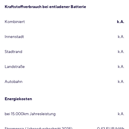
Kraftstoffverbrauch bei entladener Batterie
Kombiniert
k.A.
Innenstadt
k.A.
Stadtrand
k.A.
Landstraße
k.A.
Autobahn
k.A.
Energiekosten
bei 15.000km Jahresleistung
k.A.