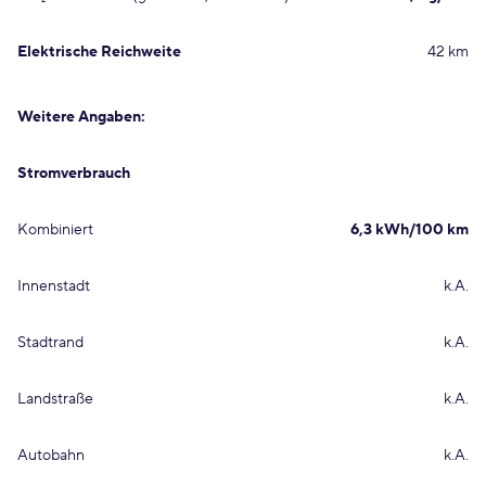
Elektrische Reichweite
42 km
Weitere Angaben:
Stromverbrauch
Kombiniert
6,3 kWh/100 km
Innenstadt
k.A.
Stadtrand
k.A.
Landstraße
k.A.
Autobahn
k.A.