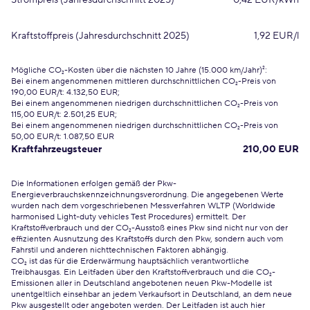
Strompreis (Jahresdurchschnitt 2025)
0,42 EUR/kWh
Kraftstoffpreis (Jahresdurchschnitt 2025)
1,92 EUR/l
Mögliche CO₂-Kosten über die nächsten 10 Jahre (15.000 km/Jahr)²:
Bei einem angenommenen mittleren durchschnittlichen CO₂-Preis von
190,00 EUR/t: 4.132,50 EUR;
Bei einem angenommenen niedrigen durchschnittlichen CO₂-Preis von
115,00 EUR/t: 2.501,25 EUR;
Bei einem angenommenen niedrigen durchschnittlichen CO₂-Preis von
50,00 EUR/t: 1.087,50 EUR
Kraftfahrzeugsteuer
210,00 EUR
Die Informationen erfolgen gemäß der Pkw-
Energieverbrauchskennzeichnungsverordnung. Die angegebenen Werte
wurden nach dem vorgeschriebenen Messverfahren WLTP (Worldwide
harmonised Light-duty vehicles Test Procedures) ermittelt. Der
Kraftstoffverbrauch und der CO₂-Ausstoß eines Pkw sind nicht nur von der
effizienten Ausnutzung des Kraftstoffs durch den Pkw, sondern auch vom
Fahrstil und anderen nichttechnischen Faktoren abhängig.
CO₂ ist das für die Erderwärmung hauptsächlich verantwortliche
Treibhausgas. Ein Leitfaden über den Kraftstoffverbrauch und die CO₂-
Emissionen aller in Deutschland angebotenen neuen Pkw-Modelle ist
unentgeltlich einsehbar an jedem Verkaufsort in Deutschland, an dem neue
Pkw ausgestellt oder angeboten werden. Der Leitfaden ist auch hier