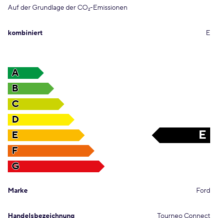
Auf der Grundlage der CO
-Emissionen
2
kombiniert
E
A
B
C
D
E
E
F
G
Marke
Ford
Handelsbezeichnung
Tourneo Connect