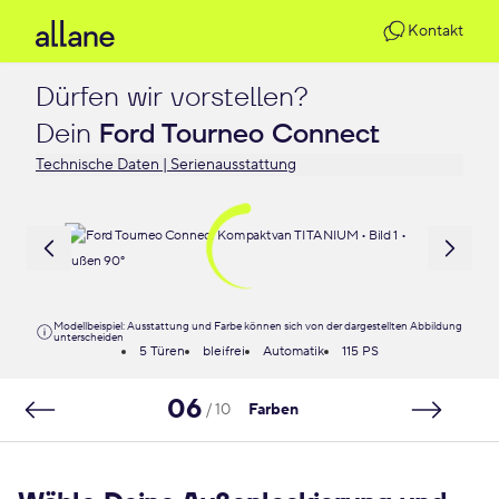
Kontakt
Dürfen wir vorstellen?

Dein 
Ford Tourneo Connect
Technische Daten | Serienausstattung
Modellbeispiel: Ausstattung und Farbe können sich von der dargestellten Abbildung
unterscheiden
5 Türen
bleifrei
Automatik
115 PS
06
/ 10
Farben