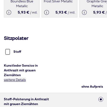
Boundless Blue
Frost Silver Metallic
Graphite Gre
Metallic
Metallic
5,93 €
5,93 €
5,93 €
/ mtl.
/ mtl.
/
Sitzpolster
Stoff
Kunstleder Sensico in
Anthrazit mit grauen
Ziernähten
weitere Details
ohne Aufpreis
Stoff-Polsterung in Anthrazit
mit grauen Ziernähten