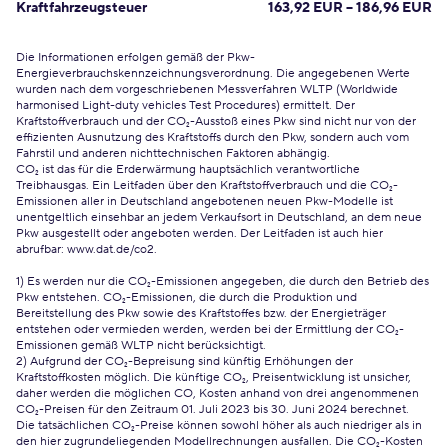
Kraftfahrzeugsteuer
163,92 EUR – 186,96 EUR
Die Informationen erfolgen gemäß der Pkw-
Energieverbrauchskennzeichnungsverordnung. Die angegebenen Werte
wurden nach dem vorgeschriebenen Messverfahren WLTP (Worldwide
harmonised Light-duty vehicles Test Procedures) ermittelt. Der
Kraftstoffverbrauch und der CO₂-Ausstoß eines Pkw sind nicht nur von der
effizienten Ausnutzung des Kraftstoffs durch den Pkw, sondern auch vom
Fahrstil und anderen nichttechnischen Faktoren abhängig.
CO₂ ist das für die Erderwärmung hauptsächlich verantwortliche
Treibhausgas. Ein Leitfaden über den Kraftstoffverbrauch und die CO₂-
Emissionen aller in Deutschland angebotenen neuen Pkw-Modelle ist
unentgeltlich einsehbar an jedem Verkaufsort in Deutschland, an dem neue
Pkw ausgestellt oder angeboten werden. Der Leitfaden ist auch hier
abrufbar:
www.dat.de/co2
.
1) Es werden nur die CO₂-Emissionen angegeben, die durch den Betrieb des
Pkw entstehen. CO₂-Emissionen, die durch die Produktion und
Bereitstellung des Pkw sowie des Kraftstoffes bzw. der Energieträger
entstehen oder vermieden werden, werden bei der Ermittlung der CO₂-
Emissionen gemäß WLTP nicht berücksichtigt.
2) Aufgrund der CO₂-Bepreisung sind künftig Erhöhungen der
Kraftstoffkosten möglich. Die künftige CO₂, Preisentwicklung ist unsicher,
daher werden die möglichen CO, Kosten anhand von drei angenommenen
CO₂-Preisen für den Zeitraum 01. Juli 2023 bis 30. Juni 2024 berechnet.
Die tatsächlichen CO₂-Preise können sowohl höher als auch niedriger als in
den hier zugrundeliegenden Modellrechnungen ausfallen. Die CO₂-Kosten