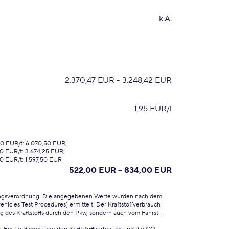
k.A.
2.370,47 EUR - 3.248,42 EUR
1,95 EUR/l
00 EUR/t: 6.070,50 EUR;
0 EUR/t: 3.674,25 EUR;
0 EUR/t: 1.597,50 EUR
522,00 EUR – 834,00 EUR
ungsverordnung. Die angegebenen Werte wurden nach dem
cles Test Procedures) ermittelt. Der Kraftstoffverbrauch
 des Kraftstoffs durch den Pkw, sondern auch vom Fahrstil