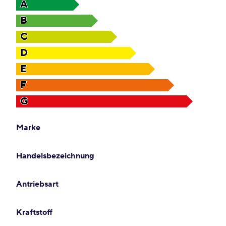
A
B
C
D
E
F
G
Marke
Handelsbezeichnung
Antriebsart
Kraftstoff