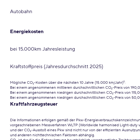
Autobahn
Energiekosten
bei 15.000km Jahresleistung
Kraftstoffpreis (Jahresdurchschnitt 2025)
Mögliche CO₂-Kosten über die nächsten 10 Jahre (15.000 km/Jahr)²:
Bei einem angenommenen mittleren durchschnittlichen CO₂-Preis von 190,
Bei einem angenommenen niedrigen durchschnittlichen CO₂-Preis von 115,0
Bei einem angenommenen niedrigen durchschnittlichen CO₂-Preis von 50,0
Kraftfahrzeugsteuer
Die Informationen erfolgen gemäß der Pkw-Energieverbrauchskennzeichn
vorgeschriebenen Messverfahren WLTP (Worldwide harmonised Light-duty vehi
und der CO₂-Ausstoß eines Pkw sind nicht nur von der effizienten Ausnutzung
und anderen nichttechnischen Faktoren abhängig.