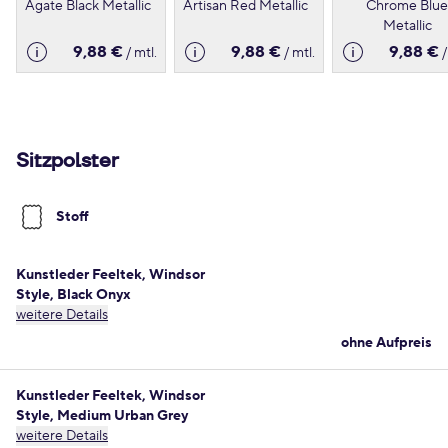
Agate Black Metallic
Artisan Red Metallic
Chrome Blue
Metallic
9,88 €
9,88 €
9,88 €
/ mtl.
/ mtl.
/
Sitzpolster
Stoff
Kunstleder Feeltek, Windsor
Style, Black Onyx
weitere Details
ohne Aufpreis
Kunstleder Feeltek, Windsor
Style, Medium Urban Grey
weitere Details