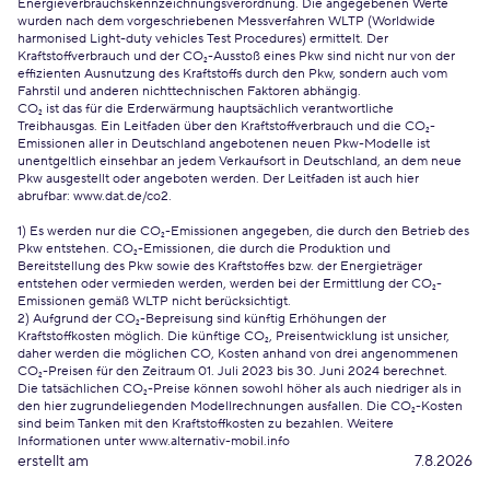
Energieverbrauchskennzeichnungsverordnung. Die angegebenen Werte
wurden nach dem vorgeschriebenen Messverfahren WLTP (Worldwide
harmonised Light-duty vehicles Test Procedures) ermittelt. Der
Kraftstoffverbrauch und der CO₂-Ausstoß eines Pkw sind nicht nur von der
effizienten Ausnutzung des Kraftstoffs durch den Pkw, sondern auch vom
Fahrstil und anderen nichttechnischen Faktoren abhängig.
CO₂ ist das für die Erderwärmung hauptsächlich verantwortliche
Treibhausgas. Ein Leitfaden über den Kraftstoffverbrauch und die CO₂-
Emissionen aller in Deutschland angebotenen neuen Pkw-Modelle ist
unentgeltlich einsehbar an jedem Verkaufsort in Deutschland, an dem neue
Pkw ausgestellt oder angeboten werden. Der Leitfaden ist auch hier
abrufbar:
www.dat.de/co2
.
1) Es werden nur die CO₂-Emissionen angegeben, die durch den Betrieb des
Pkw entstehen. CO₂-Emissionen, die durch die Produktion und
Bereitstellung des Pkw sowie des Kraftstoffes bzw. der Energieträger
entstehen oder vermieden werden, werden bei der Ermittlung der CO₂-
Emissionen gemäß WLTP nicht berücksichtigt.
2) Aufgrund der CO₂-Bepreisung sind künftig Erhöhungen der
Kraftstoffkosten möglich. Die künftige CO₂, Preisentwicklung ist unsicher,
daher werden die möglichen CO, Kosten anhand von drei angenommenen
CO₂-Preisen für den Zeitraum 01. Juli 2023 bis 30. Juni 2024 berechnet.
Die tatsächlichen CO₂-Preise können sowohl höher als auch niedriger als in
den hier zugrundeliegenden Modellrechnungen ausfallen. Die CO₂-Kosten
sind beim Tanken mit den Kraftstoffkosten zu bezahlen. Weitere
Informationen unter www.alternativ-mobil.info
erstellt am
7.8.2026