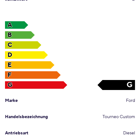
A
B
C
D
E
F
G
G
Marke
Ford
Handelsbezeichnung
Tourneo Custom
Antriebsart
Diesel