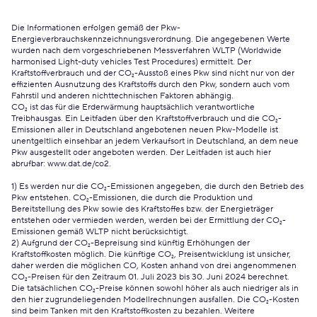
Die Informationen erfolgen gemäß der Pkw-
Energieverbrauchskennzeichnungsverordnung. Die angegebenen Werte
wurden nach dem vorgeschriebenen Messverfahren WLTP (Worldwide
harmonised Light-duty vehicles Test Procedures) ermittelt. Der
Kraftstoffverbrauch und der CO₂-Ausstoß eines Pkw sind nicht nur von der
effizienten Ausnutzung des Kraftstoffs durch den Pkw, sondern auch vom
Fahrstil und anderen nichttechnischen Faktoren abhängig.
CO₂ ist das für die Erderwärmung hauptsächlich verantwortliche
Treibhausgas. Ein Leitfaden über den Kraftstoffverbrauch und die CO₂-
Emissionen aller in Deutschland angebotenen neuen Pkw-Modelle ist
unentgeltlich einsehbar an jedem Verkaufsort in Deutschland, an dem neue
Pkw ausgestellt oder angeboten werden. Der Leitfaden ist auch hier
abrufbar:
www.dat.de/co2
.
1) Es werden nur die CO₂-Emissionen angegeben, die durch den Betrieb des
Pkw entstehen. CO₂-Emissionen, die durch die Produktion und
Bereitstellung des Pkw sowie des Kraftstoffes bzw. der Energieträger
entstehen oder vermieden werden, werden bei der Ermittlung der CO₂-
Emissionen gemäß WLTP nicht berücksichtigt.
2) Aufgrund der CO₂-Bepreisung sind künftig Erhöhungen der
Kraftstoffkosten möglich. Die künftige CO₂, Preisentwicklung ist unsicher,
daher werden die möglichen CO, Kosten anhand von drei angenommenen
CO₂-Preisen für den Zeitraum 01. Juli 2023 bis 30. Juni 2024 berechnet.
Die tatsächlichen CO₂-Preise können sowohl höher als auch niedriger als in
den hier zugrundeliegenden Modellrechnungen ausfallen. Die CO₂-Kosten
sind beim Tanken mit den Kraftstoffkosten zu bezahlen. Weitere