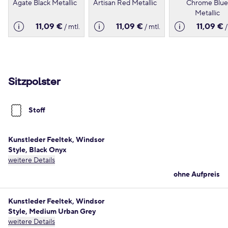
Agate Black Metallic
Artisan Red Metallic
Chrome Blue
Metallic
11,09 €
11,09 €
11,09 €
/ mtl.
/ mtl.
/
Sitzpolster
Stoff
Kunstleder Feeltek, Windsor
Style, Black Onyx
weitere Details
ohne Aufpreis
Kunstleder Feeltek, Windsor
Style, Medium Urban Grey
weitere Details