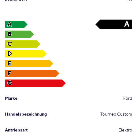
A
A
B
C
D
E
F
G
Marke
Ford
Handelsbezeichnung
Tourneo Custom
Antriebsart
Elektro