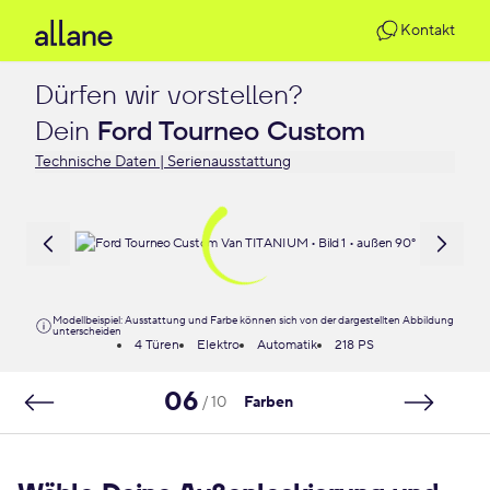
Kontakt
Dürfen wir vorstellen?

Dein 
Ford Tourneo Custom
Technische Daten | Serienausstattung
Modellbeispiel: Ausstattung und Farbe können sich von der dargestellten Abbildung
unterscheiden
4 Türen
Elektro
Automatik
218 PS
06
/ 10
Farben