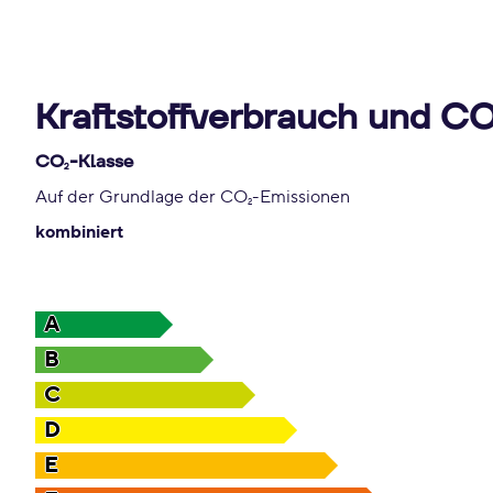
Kraftstoffverbrauch und C
CO
-Klasse
2
Auf der Grundlage der CO
-Emissionen
2
kombiniert
A
B
C
D
E