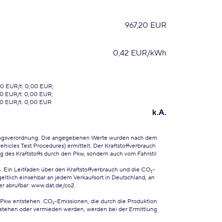
967,20 EUR
0,42 EUR/kWh
00 EUR/t: 0,00 EUR;
00 EUR/t: 0,00 EUR;
00 EUR/t: 0,00 EUR
k.A.
ungsverordnung. Die angegebenen Werte wurden nach dem
cles Test Procedures) ermittelt. Der Kraftstoffverbrauch
 des Kraftstoffs durch den Pkw, sondern auch vom Fahrstil
. Ein Leitfaden über den Kraftstoffverbrauch und die CO₂-
ltlich einsehbar an jedem Verkaufsort in Deutschland, an
er abrufbar:
www.dat.de/co2
.
 Pkw entstehen. CO₂-Emissionen, die durch die Produktion
ntstehen oder vermieden werden, werden bei der Ermittlung