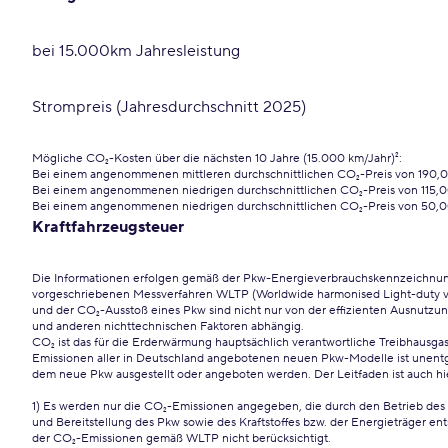
bei 15.000km Jahresleistung
Strompreis (Jahresdurchschnitt 2025)
Mögliche CO₂-Kosten über die nächsten 10 Jahre (15.000 km/Jahr)²:
Bei einem angenommenen mittleren durchschnittlichen CO₂-Preis von 190,
Bei einem angenommenen niedrigen durchschnittlichen CO₂-Preis von 115,
Bei einem angenommenen niedrigen durchschnittlichen CO₂-Preis von 50,
Kraftfahrzeugsteuer
Die Informationen erfolgen gemäß der Pkw-Energieverbrauchskennzeichn
vorgeschriebenen Messverfahren WLTP (Worldwide harmonised Light-duty vehi
und der CO₂-Ausstoß eines Pkw sind nicht nur von der effizienten Ausnutzung
und anderen nichttechnischen Faktoren abhängig.
CO₂ ist das für die Erderwärmung hauptsächlich verantwortliche Treibhausgas
Emissionen aller in Deutschland angebotenen neuen Pkw-Modelle ist unentge
dem neue Pkw ausgestellt oder angeboten werden. Der Leitfaden ist auch hi
1) Es werden nur die CO₂-Emissionen angegeben, die durch den Betrieb des
und Bereitstellung des Pkw sowie des Kraftstoffes bzw. der Energieträger e
der CO₂-Emissionen gemäß WLTP nicht berücksichtigt.