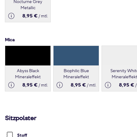
Nocturne Grey
Metallic
8,95 €
/ mtl.
Mica
Abyss Black
Biophilic Blue
Serenity Whit
Mineraleffekt
Mineraleffekt
Mineraleffek
8,95 €
8,95 €
8,95 €
/ mtl.
/ mtl.
/
Sitzpolster
Stoff