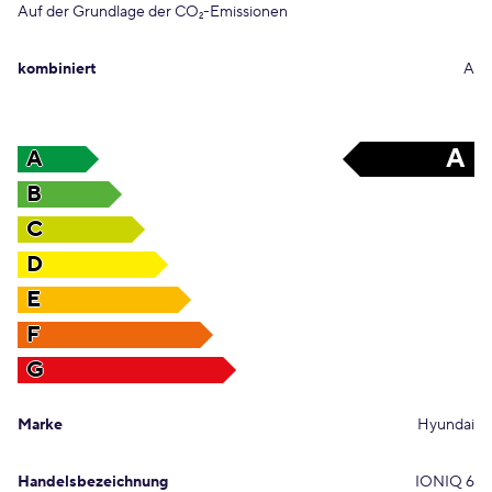
Auf der Grundlage der CO
-Emissionen
2
kombiniert
A
A
A
B
C
D
E
F
G
Marke
Hyundai
Handelsbezeichnung
IONIQ 6