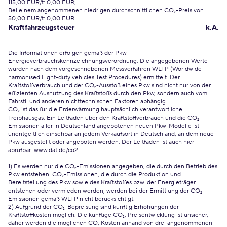
115,00 EUR/t: 0,00 EUR;
Bei einem angenommenen niedrigen durchschnittlichen CO₂-Preis von
50,00 EUR/t: 0,00 EUR
Kraftfahrzeugsteuer
k.A.
Die Informationen erfolgen gemäß der Pkw-
Energieverbrauchskennzeichnungsverordnung. Die angegebenen Werte
wurden nach dem vorgeschriebenen Messverfahren WLTP (Worldwide
harmonised Light-duty vehicles Test Procedures) ermittelt. Der
Kraftstoffverbrauch und der CO₂-Ausstoß eines Pkw sind nicht nur von der
effizienten Ausnutzung des Kraftstoffs durch den Pkw, sondern auch vom
Fahrstil und anderen nichttechnischen Faktoren abhängig.
CO₂ ist das für die Erderwärmung hauptsächlich verantwortliche
Treibhausgas. Ein Leitfaden über den Kraftstoffverbrauch und die CO₂-
Emissionen aller in Deutschland angebotenen neuen Pkw-Modelle ist
unentgeltlich einsehbar an jedem Verkaufsort in Deutschland, an dem neue
Pkw ausgestellt oder angeboten werden. Der Leitfaden ist auch hier
abrufbar:
www.dat.de/co2
.
1) Es werden nur die CO₂-Emissionen angegeben, die durch den Betrieb des
Pkw entstehen. CO₂-Emissionen, die durch die Produktion und
Bereitstellung des Pkw sowie des Kraftstoffes bzw. der Energieträger
entstehen oder vermieden werden, werden bei der Ermittlung der CO₂-
Emissionen gemäß WLTP nicht berücksichtigt.
2) Aufgrund der CO₂-Bepreisung sind künftig Erhöhungen der
Kraftstoffkosten möglich. Die künftige CO₂, Preisentwicklung ist unsicher,
daher werden die möglichen CO, Kosten anhand von drei angenommenen