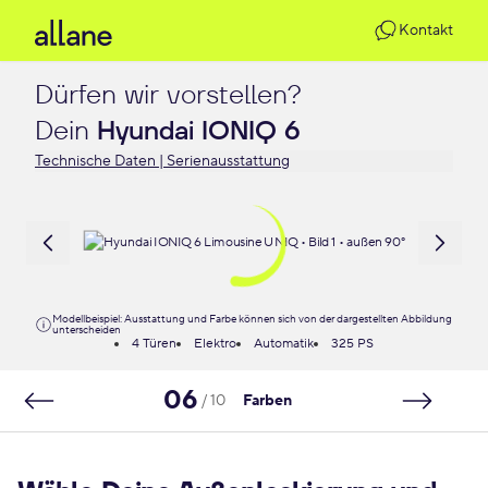
Kontakt
Dürfen wir vorstellen?

Dein 
Hyundai IONIQ 6
Technische Daten | Serienausstattung
Modellbeispiel: Ausstattung und Farbe können sich von der dargestellten Abbildung
unterscheiden
4 Türen
Elektro
Automatik
325 PS
06
/ 10
Farben