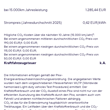
bei 15.000km Jahresleistung
1.285,44 EUR
Strompreis (Jahresdurchschnitt 2025)
0,42 EUR/kWh
Mögliche CO₂-Kosten über die nächsten 10 Jahre (15.000 km/Jahr)²:
Bei einem angenommenen mittleren durchschnittlichen CO₂-Preis von
190,00 EUR/t: 0,00 EUR;
Bei einem angenommenen niedrigen durchschnittlichen CO₂-Preis von
115,00 EUR/t: 0,00 EUR;
Bei einem angenommenen niedrigen durchschnittlichen CO₂-Preis von
50,00 EUR/t: 0,00 EUR
Kraftfahrzeugsteuer
k.A.
Die Informationen erfolgen gemäß der Pkw-
Energieverbrauchskennzeichnungsverordnung. Die angegebenen Werte
wurden nach dem vorgeschriebenen Messverfahren WLTP (Worldwide
harmonised Light-duty vehicles Test Procedures) ermittelt. Der
Kraftstoffverbrauch und der CO₂-Ausstoß eines Pkw sind nicht nur von der
effizienten Ausnutzung des Kraftstoffs durch den Pkw, sondern auch vom
Fahrstil und anderen nichttechnischen Faktoren abhängig.
CO₂ ist das für die Erderwärmung hauptsächlich verantwortliche
Treibhausgas. Ein Leitfaden über den Kraftstoffverbrauch und die CO₂-