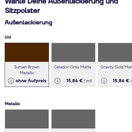
Wähle Deine Außenlackierung und
Sitzpolster
Außenlackierung
Uni
Sunset Brown
Celadon Grey Matte
Gravity Gold Mat
Metallic
ohne Aufpreis
15,86 €
15,86 €
/ mtl.
/
Metallic