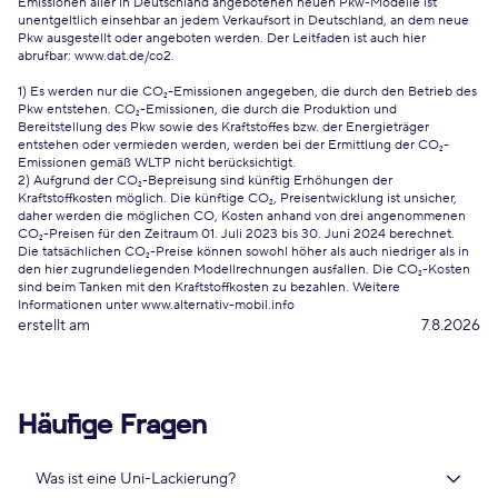
Emissionen aller in Deutschland angebotenen neuen Pkw-Modelle ist
unentgeltlich einsehbar an jedem Verkaufsort in Deutschland, an dem neue
Pkw ausgestellt oder angeboten werden. Der Leitfaden ist auch hier
abrufbar:
www.dat.de/co2
.
1) Es werden nur die CO₂-Emissionen angegeben, die durch den Betrieb des
Pkw entstehen. CO₂-Emissionen, die durch die Produktion und
Bereitstellung des Pkw sowie des Kraftstoffes bzw. der Energieträger
entstehen oder vermieden werden, werden bei der Ermittlung der CO₂-
Emissionen gemäß WLTP nicht berücksichtigt.
2) Aufgrund der CO₂-Bepreisung sind künftig Erhöhungen der
Kraftstoffkosten möglich. Die künftige CO₂, Preisentwicklung ist unsicher,
daher werden die möglichen CO, Kosten anhand von drei angenommenen
CO₂-Preisen für den Zeitraum 01. Juli 2023 bis 30. Juni 2024 berechnet.
Die tatsächlichen CO₂-Preise können sowohl höher als auch niedriger als in
den hier zugrundeliegenden Modellrechnungen ausfallen. Die CO₂-Kosten
sind beim Tanken mit den Kraftstoffkosten zu bezahlen. Weitere
Informationen unter www.alternativ-mobil.info
erstellt am
7.8.2026
Häufige Fragen
Was ist eine Uni-Lackierung?