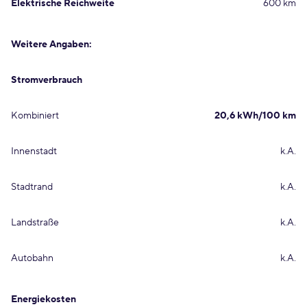
Elektrische Reichweite
600 km
Weitere Angaben:
Stromverbrauch
Kombiniert
20,6 kWh/100 km
Innenstadt
k.A.
Stadtrand
k.A.
Landstraße
k.A.
Autobahn
k.A.
Energiekosten