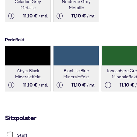
Celadon Grey
Nocturne Grey
Metallic
Metallic
11,10 €
11,10 €
/ mtl.
/ mtl.
Perleffekt
Abyss Black
Biophilic Blue
Ionosphere Gr
Mineraleffekt
Mineraleffekt
Mineraleffek
11,10 €
11,10 €
11,10 €
/ mtl.
/ mtl.
/
Sitzpolster
Stoff