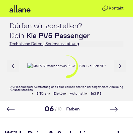
Kontakt
Dürfen wir vorstellen?

Dein 
Kia PV5 Passenger
Technische Daten | Serienausstattung
Modellbeispiel: Ausstattung und Farbe können sich von der dargestellten Abbildung
unterscheiden
5 Türen
Elektro
Automatik
163 PS
06
/ 10
Farben