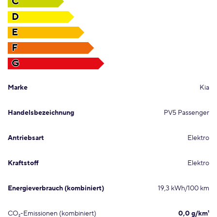
C
D
E
F
G
Marke
Kia
Handelsbezeichnung
PV5 Passenger
Antriebsart
Elektro
Kraftstoff
Elektro
Energieverbrauch (kombiniert)
19,3 kWh/100 km
CO₂-Emissionen (kombiniert)
0,0 g/km¹