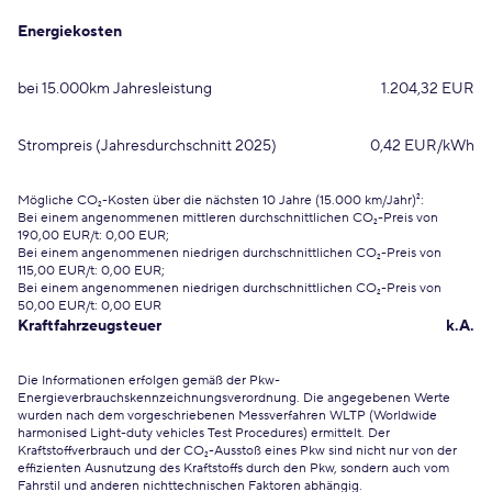
Energiekosten
bei 15.000km Jahresleistung
1.204,32 EUR
Strompreis (Jahresdurchschnitt 2025)
0,42 EUR/kWh
Mögliche CO₂-Kosten über die nächsten 10 Jahre (15.000 km/Jahr)²:
Bei einem angenommenen mittleren durchschnittlichen CO₂-Preis von
190,00 EUR/t: 0,00 EUR;
Bei einem angenommenen niedrigen durchschnittlichen CO₂-Preis von
115,00 EUR/t: 0,00 EUR;
Bei einem angenommenen niedrigen durchschnittlichen CO₂-Preis von
50,00 EUR/t: 0,00 EUR
Kraftfahrzeugsteuer
k.A.
Die Informationen erfolgen gemäß der Pkw-
Energieverbrauchskennzeichnungsverordnung. Die angegebenen Werte
wurden nach dem vorgeschriebenen Messverfahren WLTP (Worldwide
harmonised Light-duty vehicles Test Procedures) ermittelt. Der
Kraftstoffverbrauch und der CO₂-Ausstoß eines Pkw sind nicht nur von der
effizienten Ausnutzung des Kraftstoffs durch den Pkw, sondern auch vom
Fahrstil und anderen nichttechnischen Faktoren abhängig.