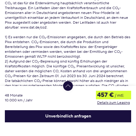
CO₂ ist das für die Erderwärmung hauptsächlich verantwortliche
Treibhausgas. Ein Leitfaden über den Kraftstoffverbrauch und die CO₂-
Emissionen aller in Deutschland angebotenen neuen Pkw-Modelle ist
unentgeltlich einsehbar an jedem Verkaufsort in Deutschland, an dem neue
Pkw ausgestellt oder angeboten werden. Der Leitfaden ist auch hier
abrufbar:
www.dat.de/co2
.
1) Es werden nur die CO₂-Emissionen angegeben, die durch den Betrieb des
Pkw entstehen. CO₂-Emissionen, die durch die Produktion und
Bereitstellung des Pkw sowie des Kraftstoffes bzw. der Energieträger
entstehen oder vermieden werden, werden bei der Ermittlung der CO₂-
Emissionen gemäß WLTP nicht berücksichtigt.
2) Aufgrund der CO₂-Bepreisung sind künftig Erhöhungen der
Kraftstoffkosten möglich. Die künftige CO₂, Preisentwicklung ist unsicher,
daher werden die möglichen CO, Kosten anhand von drei angenommenen
CO₂-Preisen für den Zeitraum 01. Juli 2023 bis 30. Juni 2024 berechnet.
Die tatsächlichen CO₂-Preise können sowohl höher als auch niedriger als in
den hier zugrundeliegenden Modellrechnungen ausfallen. Die CO₂-Kosten
sind beim Tanken mit den Kraftstoffkosten zu bezahlen. Weitere
457 €
/ mtl.
Informationen unter www.alternativ-mobil.info
48 Monate
10.000 km / Jahr
erstellt am
7.8.2026
Details zum Leasing
Unverbindlich anfragen
Häufige Fragen