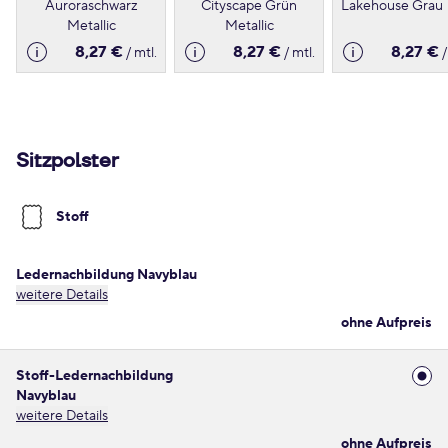
Auroraschwarz
Cityscape Grün
Lakehouse Grau
Metallic
Metallic
8,27 €
8,27 €
8,27 €
/ mtl.
/ mtl.
/
Sitzpolster
Stoff
Ledernachbildung Navyblau
weitere Details
ohne Aufpreis
Stoff-Ledernachbildung
Navyblau
weitere Details
ohne Aufpreis