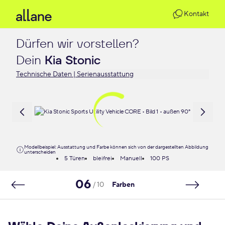
Kontakt
Dürfen wir vorstellen?

Dein 
Kia Stonic
Technische Daten | Serienausstattung
Modellbeispiel: Ausstattung und Farbe können sich von der dargestellten Abbildung
unterscheiden
5 Türen
bleifrei
Manuell
100 PS
06
/ 10
Farben