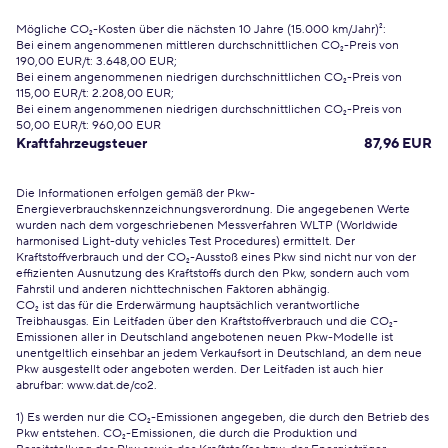
Mögliche CO₂-Kosten über die nächsten 10 Jahre (15.000 km/Jahr)²:
Bei einem angenommenen mittleren durchschnittlichen CO₂-Preis von
190,00 EUR/t: 3.648,00 EUR;
Bei einem angenommenen niedrigen durchschnittlichen CO₂-Preis von
115,00 EUR/t: 2.208,00 EUR;
Bei einem angenommenen niedrigen durchschnittlichen CO₂-Preis von
50,00 EUR/t: 960,00 EUR
Kraftfahrzeugsteuer
87,96 EUR
Die Informationen erfolgen gemäß der Pkw-
Energieverbrauchskennzeichnungsverordnung. Die angegebenen Werte
wurden nach dem vorgeschriebenen Messverfahren WLTP (Worldwide
harmonised Light-duty vehicles Test Procedures) ermittelt. Der
Kraftstoffverbrauch und der CO₂-Ausstoß eines Pkw sind nicht nur von der
effizienten Ausnutzung des Kraftstoffs durch den Pkw, sondern auch vom
Fahrstil und anderen nichttechnischen Faktoren abhängig.
CO₂ ist das für die Erderwärmung hauptsächlich verantwortliche
Treibhausgas. Ein Leitfaden über den Kraftstoffverbrauch und die CO₂-
Emissionen aller in Deutschland angebotenen neuen Pkw-Modelle ist
unentgeltlich einsehbar an jedem Verkaufsort in Deutschland, an dem neue
Pkw ausgestellt oder angeboten werden. Der Leitfaden ist auch hier
abrufbar:
www.dat.de/co2
.
1) Es werden nur die CO₂-Emissionen angegeben, die durch den Betrieb des
Pkw entstehen. CO₂-Emissionen, die durch die Produktion und