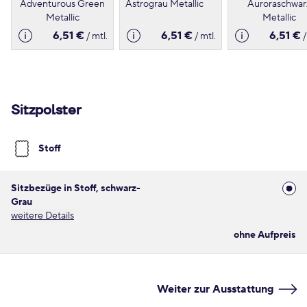
Adventurous Green
Astrograu Metallic
Auroraschwar
Metallic
Metallic
6,51 €
6,51 €
6,51 €
/ mtl.
/ mtl.
/
Sitzpolster
Stoff
Sitzbezüge in Stoff, schwarz-
Grau
weitere Details
ohne Aufpreis
Weiter zur Ausstattung