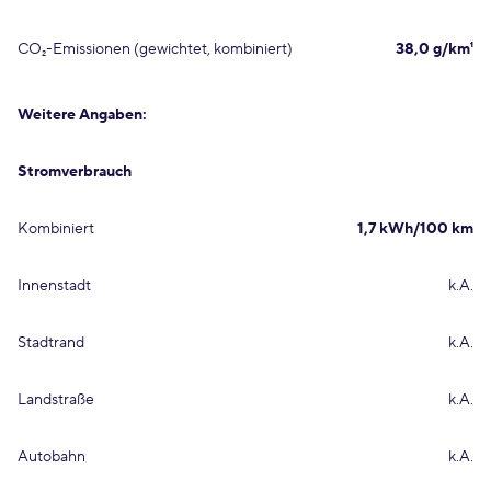
CO₂-Emissionen (gewichtet, kombiniert)
38,0 g/km¹
Weitere Angaben:
Stromverbrauch
Kombiniert
1,7 kWh/100 km
Innenstadt
k.A.
Stadtrand
k.A.
Landstraße
k.A.
Autobahn
k.A.