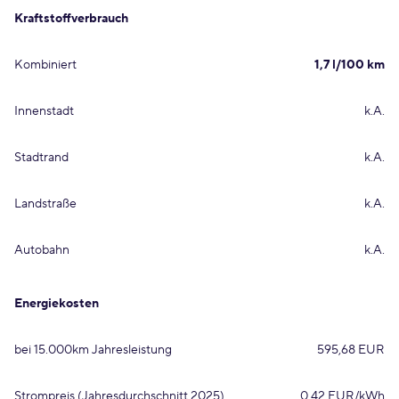
Kraftstoffverbrauch
Kombiniert
1,7 l/100 km
Innenstadt
k.A.
Stadtrand
k.A.
Landstraße
k.A.
Autobahn
k.A.
Energiekosten
bei 15.000km Jahresleistung
595,68 EUR
Strompreis (Jahresdurchschnitt 2025)
0,42 EUR/kWh