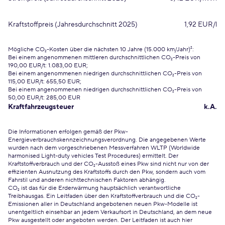
Kraftstoffpreis (Jahresdurchschnitt 2025)
1,92 EUR/l
Mögliche CO₂-Kosten über die nächsten 10 Jahre (15.000 km/Jahr)²:
Bei einem angenommenen mittleren durchschnittlichen CO₂-Preis von
190,00 EUR/t: 1.083,00 EUR;
Bei einem angenommenen niedrigen durchschnittlichen CO₂-Preis von
115,00 EUR/t: 655,50 EUR;
Bei einem angenommenen niedrigen durchschnittlichen CO₂-Preis von
50,00 EUR/t: 285,00 EUR
Kraftfahrzeugsteuer
k.A.
Die Informationen erfolgen gemäß der Pkw-
Energieverbrauchskennzeichnungsverordnung. Die angegebenen Werte
wurden nach dem vorgeschriebenen Messverfahren WLTP (Worldwide
harmonised Light-duty vehicles Test Procedures) ermittelt. Der
Kraftstoffverbrauch und der CO₂-Ausstoß eines Pkw sind nicht nur von der
effizienten Ausnutzung des Kraftstoffs durch den Pkw, sondern auch vom
Fahrstil und anderen nichttechnischen Faktoren abhängig.
CO₂ ist das für die Erderwärmung hauptsächlich verantwortliche
Treibhausgas. Ein Leitfaden über den Kraftstoffverbrauch und die CO₂-
Emissionen aller in Deutschland angebotenen neuen Pkw-Modelle ist
unentgeltlich einsehbar an jedem Verkaufsort in Deutschland, an dem neue
Pkw ausgestellt oder angeboten werden. Der Leitfaden ist auch hier