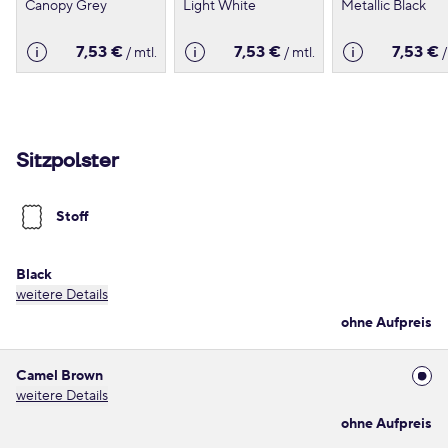
Canopy Grey
Light White
Metallic Black
7,53 €
7,53 €
7,53 €
/ mtl.
/ mtl.
/
Sitzpolster
Stoff
Black
weitere Details
ohne Aufpreis
Camel Brown
weitere Details
ohne Aufpreis