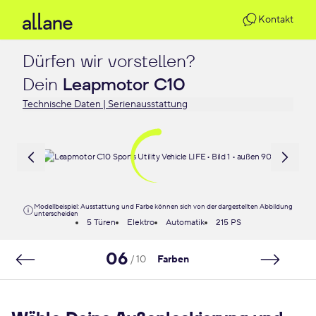
Kontakt
Dürfen wir vorstellen?

Dein 
Leapmotor C10
Technische Daten | Serienausstattung
Modellbeispiel: Ausstattung und Farbe können sich von der dargestellten Abbildung
unterscheiden
5 Türen
Elektro
Automatik
215 PS
06
/ 10
Farben