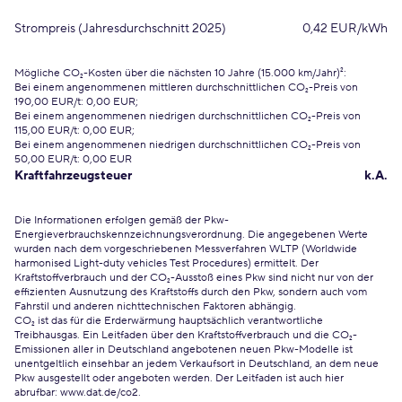
Strompreis (Jahresdurchschnitt 2025)
0,42 EUR/kWh
Mögliche CO₂-Kosten über die nächsten 10 Jahre (15.000 km/Jahr)²:
Bei einem angenommenen mittleren durchschnittlichen CO₂-Preis von
190,00 EUR/t: 0,00 EUR;
Bei einem angenommenen niedrigen durchschnittlichen CO₂-Preis von
115,00 EUR/t: 0,00 EUR;
Bei einem angenommenen niedrigen durchschnittlichen CO₂-Preis von
50,00 EUR/t: 0,00 EUR
Kraftfahrzeugsteuer
k.A.
Die Informationen erfolgen gemäß der Pkw-
Energieverbrauchskennzeichnungsverordnung. Die angegebenen Werte
wurden nach dem vorgeschriebenen Messverfahren WLTP (Worldwide
harmonised Light-duty vehicles Test Procedures) ermittelt. Der
Kraftstoffverbrauch und der CO₂-Ausstoß eines Pkw sind nicht nur von der
effizienten Ausnutzung des Kraftstoffs durch den Pkw, sondern auch vom
Fahrstil und anderen nichttechnischen Faktoren abhängig.
CO₂ ist das für die Erderwärmung hauptsächlich verantwortliche
Treibhausgas. Ein Leitfaden über den Kraftstoffverbrauch und die CO₂-
Emissionen aller in Deutschland angebotenen neuen Pkw-Modelle ist
unentgeltlich einsehbar an jedem Verkaufsort in Deutschland, an dem neue
Pkw ausgestellt oder angeboten werden. Der Leitfaden ist auch hier
abrufbar:
www.dat.de/co2
.