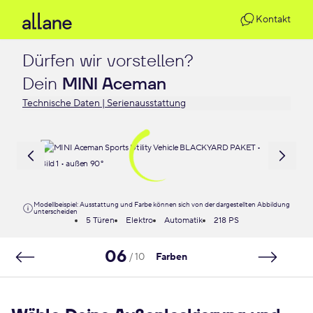
Kontakt
Dürfen wir vorstellen?

Dein 
MINI Aceman
Technische Daten | Serienausstattung
Modellbeispiel: Ausstattung und Farbe können sich von der dargestellten Abbildung
unterscheiden
5 Türen
Elektro
Automatik
218 PS
06
/ 10
Farben