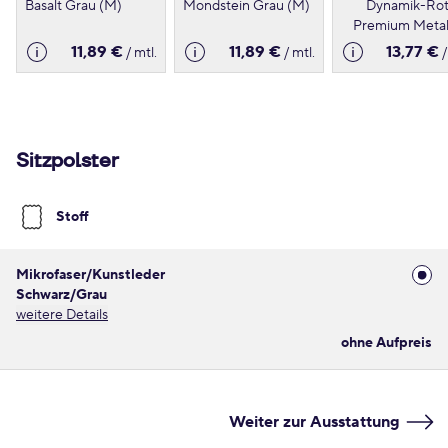
Basalt Grau (M)
Mondstein Grau (M)
Dynamik-Ro
Premium Metall
11,89 €
11,89 €
13,77 €
/ mtl.
/ mtl.
/
Sitzpolster
Stoff
Mikrofaser/Kunstleder
Schwarz/Grau
weitere Details
ohne Aufpreis
Weiter zur Ausstattung