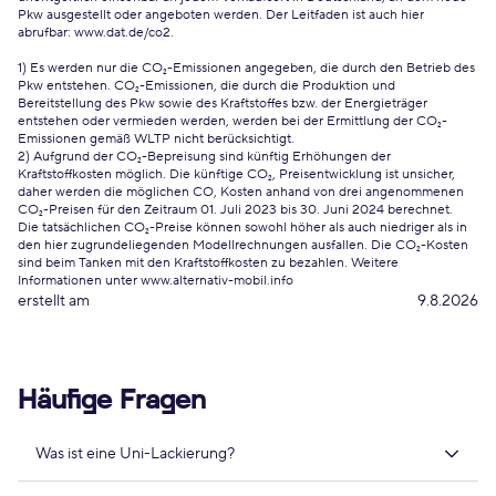
Pkw ausgestellt oder angeboten werden. Der Leitfaden ist auch hier
abrufbar:
www.dat.de/co2
.
1) Es werden nur die CO₂-Emissionen angegeben, die durch den Betrieb des
Pkw entstehen. CO₂-Emissionen, die durch die Produktion und
Bereitstellung des Pkw sowie des Kraftstoffes bzw. der Energieträger
entstehen oder vermieden werden, werden bei der Ermittlung der CO₂-
Emissionen gemäß WLTP nicht berücksichtigt.
2) Aufgrund der CO₂-Bepreisung sind künftig Erhöhungen der
Kraftstoffkosten möglich. Die künftige CO₂, Preisentwicklung ist unsicher,
daher werden die möglichen CO, Kosten anhand von drei angenommenen
CO₂-Preisen für den Zeitraum 01. Juli 2023 bis 30. Juni 2024 berechnet.
Die tatsächlichen CO₂-Preise können sowohl höher als auch niedriger als in
den hier zugrundeliegenden Modellrechnungen ausfallen. Die CO₂-Kosten
sind beim Tanken mit den Kraftstoffkosten zu bezahlen. Weitere
Informationen unter www.alternativ-mobil.info
erstellt am
9.8.2026
Häufige Fragen
Was ist eine Uni-Lackierung?