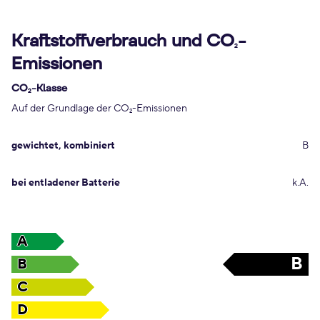
Kraftstoffverbrauch und CO
-
2
Emissionen
CO
-Klasse
2
Auf der Grundlage der CO
-Emissionen
2
gewichtet, kombiniert
B
bei entladener Batterie
k.A.
A
B
B
C
D