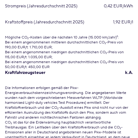
Strompreis (Jahresdurchschnitt 2025)
0,42 EUR/kWh
Kraftstoffpreis (Jahresdurchschnitt 2025)
1,92 EUR/l
Mögliche CO₂-Kosten über die nächsten 10 Jahre (15.000 km/Jahr)²:
Bei einem angenommenen mittleren durchschnittlichen CO₂-Preis von
190,00 EUR/t: 1.710,00 EUR;
Bei einem angenommenen niedrigen durchschnittlichen CO₂-Preis von
115,00 EUR/t: 1.035,00 EUR;
Bei einem angenommenen niedrigen durchschnittlichen CO₂-Preis von
50,00 EUR/t: 450,00 EUR
Kraftfahrzeugsteuer
k.A.
Die Informationen erfolgen gemäß der Pkw-
Energieverbrauchskennzeichnungsverordnung. Die angegebenen Werte
wurden nach dem vorgeschriebenen Messverfahren WLTP (Worldwide
harmonised Light-duty vehicles Test Procedures) ermittelt. Der
Kraftstoffverbrauch und der CO₂-Ausstoß eines Pkw sind nicht nur von der
effizienten Ausnutzung des Kraftstoffs durch den Pkw, sondern auch vom
Fahrstil und anderen nichttechnischen Faktoren abhängig.
CO₂ ist das für die Erderwärmung hauptsächlich verantwortliche
Treibhausgas. Ein Leitfaden über den Kraftstoffverbrauch und die CO₂-
Emissionen aller in Deutschland angebotenen neuen Pkw-Modelle ist
unentgeltlich einsehbar an jedem Verkaufsort in Deutschland, an dem neue