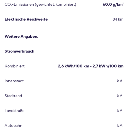
CO₂-Emissionen (gewichtet, kombiniert)
60,0 g/km¹
Elektrische Reichweite
84 km
Weitere Angaben:
Stromverbrauch
Kombiniert
2,6 kWh/100 km - 2,7 kWh/100 km
Innenstadt
k.A.
Stadtrand
k.A.
Landstraße
k.A.
Autobahn
k.A.