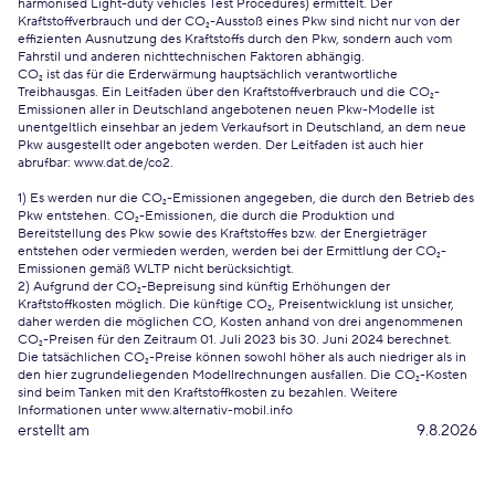
harmonised Light-duty vehicles Test Procedures) ermittelt. Der
Kraftstoffverbrauch und der CO₂-Ausstoß eines Pkw sind nicht nur von der
effizienten Ausnutzung des Kraftstoffs durch den Pkw, sondern auch vom
Fahrstil und anderen nichttechnischen Faktoren abhängig.
CO₂ ist das für die Erderwärmung hauptsächlich verantwortliche
Treibhausgas. Ein Leitfaden über den Kraftstoffverbrauch und die CO₂-
Emissionen aller in Deutschland angebotenen neuen Pkw-Modelle ist
unentgeltlich einsehbar an jedem Verkaufsort in Deutschland, an dem neue
Pkw ausgestellt oder angeboten werden. Der Leitfaden ist auch hier
abrufbar:
www.dat.de/co2
.
1) Es werden nur die CO₂-Emissionen angegeben, die durch den Betrieb des
Pkw entstehen. CO₂-Emissionen, die durch die Produktion und
Bereitstellung des Pkw sowie des Kraftstoffes bzw. der Energieträger
entstehen oder vermieden werden, werden bei der Ermittlung der CO₂-
Emissionen gemäß WLTP nicht berücksichtigt.
2) Aufgrund der CO₂-Bepreisung sind künftig Erhöhungen der
Kraftstoffkosten möglich. Die künftige CO₂, Preisentwicklung ist unsicher,
daher werden die möglichen CO, Kosten anhand von drei angenommenen
CO₂-Preisen für den Zeitraum 01. Juli 2023 bis 30. Juni 2024 berechnet.
Die tatsächlichen CO₂-Preise können sowohl höher als auch niedriger als in
den hier zugrundeliegenden Modellrechnungen ausfallen. Die CO₂-Kosten
sind beim Tanken mit den Kraftstoffkosten zu bezahlen. Weitere
Informationen unter www.alternativ-mobil.info
erstellt am
9.8.2026