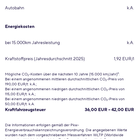
Autobahn
k.A.
Energiekosten
bei 15.000km Jahresleistung
k.A.
Kraftstoffpreis (Jahresdurchschnitt 2025)
1,92 EUR/l
Mögliche CO₂-Kosten über die nächsten 10 Jahre (15.000 km/Jahr)²:
Bei einem angenommenen mittleren durchschnittlichen CO₂-Preis von
190,00 EUR/t: k.A.;
Bei einem angenommenen niedrigen durchschnittlichen CO₂-Preis von
115,00 EUR/t: k.A.;
Bei einem angenommenen niedrigen durchschnittlichen CO₂-Preis von
50,00 EUR/t: k.A.
Kraftfahrzeugsteuer
36,00 EUR – 42,00 EUR
Die Informationen erfolgen gemäß der Pkw-
Energieverbrauchskennzeichnungsverordnung. Die angegebenen Werte
wurden nach dem vorgeschriebenen Messverfahren WLTP (Worldwide