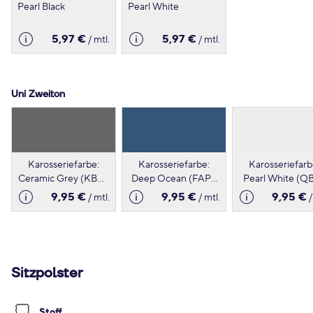
Pearl Black
Pearl White
5,97 €
5,97 €
/ mtl.
/ mtl.
Uni Zweiton
Karosseriefarbe:
Karosseriefarbe:
Karosseriefarb
Ceramic Grey (KBY),
Deep Ocean (FAP),
Pearl White (QB
Kontrastfarbe: Black
Kontrastfarbe: Black
Kontrastfarbe: P
9,95 €
9,95 €
9,95 €
/ mtl.
/ mtl.
/
(KH3)
(KH3)
Black (KH3)
Sitzpolster
Stoff