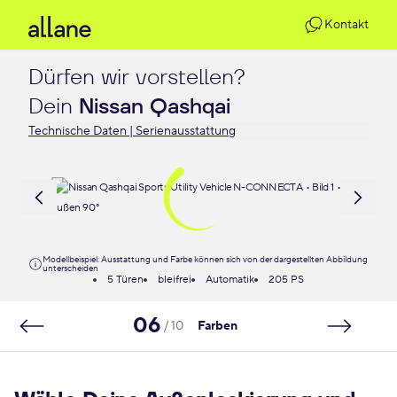
Kontakt
Dürfen wir vorstellen?

Dein 
Nissan Qashqai
Technische Daten | Serienausstattung
Modellbeispiel: Ausstattung und Farbe können sich von der dargestellten Abbildung
unterscheiden
5 Türen
bleifrei
Automatik
205 PS
06
/ 10
Farben