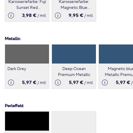
Karosseriefarbe: Fuji
Karosseriefarbe:
Sunset Red
Magnetic Blue
(NBV),Kontrastfarbe:
(RCF),
3,98 €
9,95 €
/ mtl.
/ mtl.
Black (KH3)
Kontrastfarbe: Black
(KH3)
Metallic
Dark Grey
Deep Ocean
Magnetic blu
Premium Metallic
Metallic Premi
Lackierung Meta
5,97 €
5,97 €
5,97 €
/ mtl.
/ mtl.
/
Perleffekt