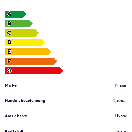
A
B
C
D
E
F
G
Marke
Nissan
Handelsbezeichnung
Qashqai
Antriebsart
Hybrid
Kraftstoff
Benzin