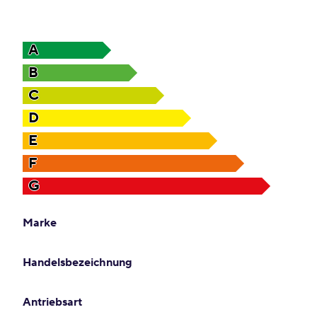
A
B
C
D
E
F
G
Marke
Handelsbezeichnung
Antriebsart