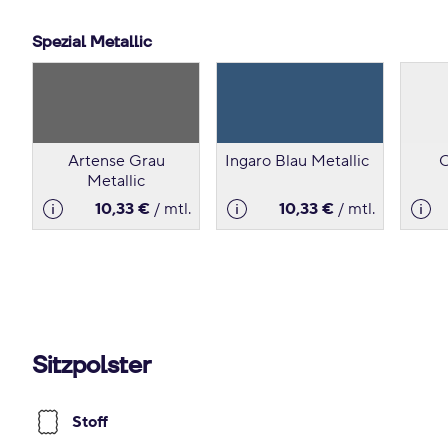
Spezial Metallic
Artense Grau
Ingaro Blau Metallic
O
Metallic
10,33 €
/ mtl.
10,33 €
/ mtl.
Sitzpolster
Stoff