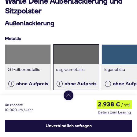
Wähle Deine Außenlackierung und
Sitzpolster
Außenlackierung
Metallic
GT-silbermetallic
eisgraumetallic
luganoblau
ohne Aufpreis
ohne Aufpreis
ohne Aufp
2.938 €
/ mtl.
48 Monate
Spezial
10.000 km / Jahr
Details zum Leasing
Es ist ein Fehler aufgetreten
Unverbindlich anfragen