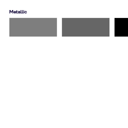
Metallic
GT-silbermetallic
eisgraumetallic
tiefs
11,88 €
/ mtl.
11,88 €
/ mtl.
cartagenagelbmetallic
enzianblaumetallic
luga
18,96 €
/ mtl.
18,96 €
/ mtl.