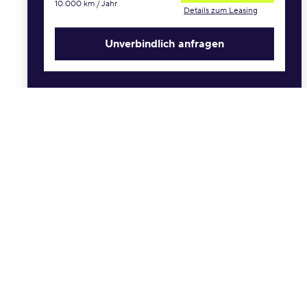
10.000 km / Jahr
Anzahlung
Details zum Leasing
€
Unverbindlich anfragen
Sonderprämien
Schwerbehinderung
Allane Treueprämie