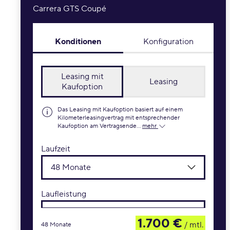
Carrera GTS Coupé
Konditionen
Konfiguration
Leasing mit
Leasing
Kaufoption
Das Leasing mit Kaufoption basiert auf einem
Kilometerleasingvertrag mit entsprechender
Kaufoption am Vertragsende...
mehr
Laufzeit
48 Monate
Laufleistung
10.000 km / Jahr
1.700 €
/ mtl.
48 Monate