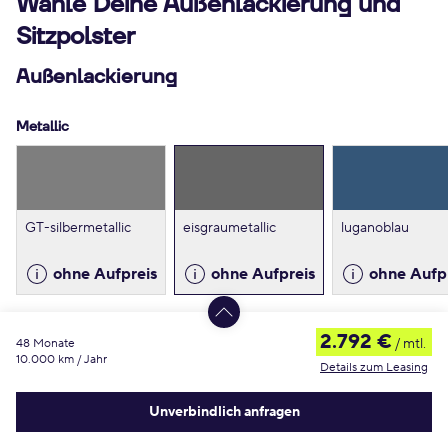
Wähle Deine Außenlackierung und
Sitzpolster
Außenlackierung
Metallic
GT-silbermetallic
eisgraumetallic
luganoblau
ohne Aufpreis
ohne Aufpreis
ohne Aufp
2.792 €
/ mtl.
48 Monate
Spezial
10.000 km / Jahr
Details zum Leasing
Es ist ein Fehler aufgetreten
Unverbindlich anfragen