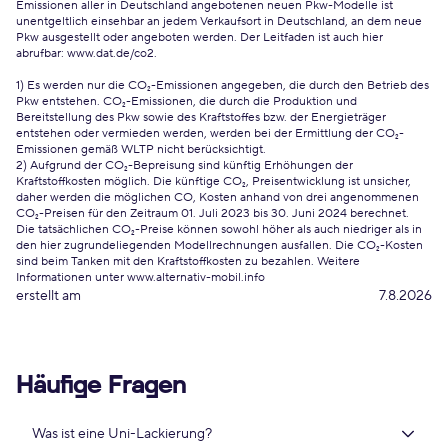
Emissionen aller in Deutschland angebotenen neuen Pkw-Modelle ist
unentgeltlich einsehbar an jedem Verkaufsort in Deutschland, an dem neue
Pkw ausgestellt oder angeboten werden. Der Leitfaden ist auch hier
abrufbar:
www.dat.de/co2
.
1) Es werden nur die CO₂-Emissionen angegeben, die durch den Betrieb des
Pkw entstehen. CO₂-Emissionen, die durch die Produktion und
Bereitstellung des Pkw sowie des Kraftstoffes bzw. der Energieträger
entstehen oder vermieden werden, werden bei der Ermittlung der CO₂-
Emissionen gemäß WLTP nicht berücksichtigt.
2) Aufgrund der CO₂-Bepreisung sind künftig Erhöhungen der
Kraftstoffkosten möglich. Die künftige CO₂, Preisentwicklung ist unsicher,
daher werden die möglichen CO, Kosten anhand von drei angenommenen
CO₂-Preisen für den Zeitraum 01. Juli 2023 bis 30. Juni 2024 berechnet.
Die tatsächlichen CO₂-Preise können sowohl höher als auch niedriger als in
den hier zugrundeliegenden Modellrechnungen ausfallen. Die CO₂-Kosten
sind beim Tanken mit den Kraftstoffkosten zu bezahlen. Weitere
Informationen unter www.alternativ-mobil.info
erstellt am
7.8.2026
Häufige Fragen
Was ist eine Uni-Lackierung?