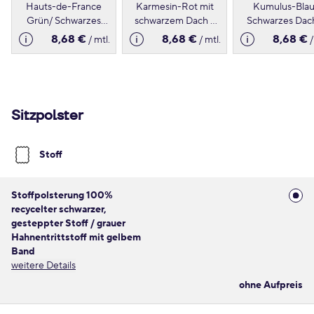
Hauts-de-France
Karmesin-Rot mit
Kumulus-Blau
Grün/ Schwarzes
schwarzem Dach -
Schwarzes Dac
Dach - Metallic
Metallic
Metallic
8,68 €
8,68 €
8,68 €
/ mtl.
/ mtl.
/
Sitzpolster
Stoff
Stoffpolsterung 100%
recycelter schwarzer,
gesteppter Stoff / grauer
Hahnentrittstoff mit gelbem
Band
weitere Details
ohne Aufpreis