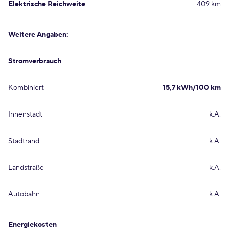
Elektrische Reichweite
409 km
Weitere Angaben:
Stromverbrauch
Kombiniert
15,7 kWh/100 km
Innenstadt
k.A.
Stadtrand
k.A.
Landstraße
k.A.
Autobahn
k.A.
Energiekosten