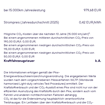
bei 15.000km Jahresleistung
979,68 EUR
Strompreis (Jahresdurchschnitt 2025)
0,42 EUR/kWh
Mögliche CO₂-Kosten über die nächsten 10 Jahre (15.000 km/Jahr)²:
Bei einem angenommenen mittleren durchschnittlichen CO₂-Preis von
190,00 EUR/t: 0,00 EUR;
Bei einem angenommenen niedrigen durchschnittlichen CO₂-Preis von
115,00 EUR/t: 0,00 EUR;
Bei einem angenommenen niedrigen durchschnittlichen CO₂-Preis von
50,00 EUR/t: 0,00 EUR
Kraftfahrzeugsteuer
k.A.
Die Informationen erfolgen gemäß der Pkw-
Energieverbrauchskennzeichnungsverordnung. Die angegebenen Werte
wurden nach dem vorgeschriebenen Messverfahren WLTP (Worldwide
harmonised Light-duty vehicles Test Procedures) ermittelt. Der
Kraftstoffverbrauch und der CO₂-Ausstoß eines Pkw sind nicht nur von der
effizienten Ausnutzung des Kraftstoffs durch den Pkw, sondern auch vom
Fahrstil und anderen nichttechnischen Faktoren abhängig.
CO₂ ist das für die Erderwärmung hauptsächlich verantwortliche
Treibhausgas. Ein Leitfaden über den Kraftstoffverbrauch und die CO₂-