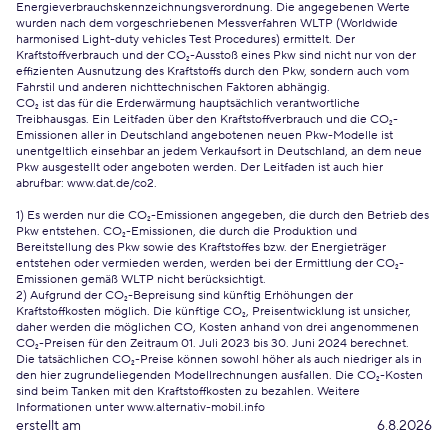
Energieverbrauchskennzeichnungsverordnung. Die angegebenen Werte
wurden nach dem vorgeschriebenen Messverfahren WLTP (Worldwide
harmonised Light-duty vehicles Test Procedures) ermittelt. Der
Kraftstoffverbrauch und der CO₂-Ausstoß eines Pkw sind nicht nur von der
effizienten Ausnutzung des Kraftstoffs durch den Pkw, sondern auch vom
Fahrstil und anderen nichttechnischen Faktoren abhängig.
CO₂ ist das für die Erderwärmung hauptsächlich verantwortliche
Treibhausgas. Ein Leitfaden über den Kraftstoffverbrauch und die CO₂-
Emissionen aller in Deutschland angebotenen neuen Pkw-Modelle ist
unentgeltlich einsehbar an jedem Verkaufsort in Deutschland, an dem neue
Pkw ausgestellt oder angeboten werden. Der Leitfaden ist auch hier
abrufbar:
www.dat.de/co2
.
1) Es werden nur die CO₂-Emissionen angegeben, die durch den Betrieb des
Pkw entstehen. CO₂-Emissionen, die durch die Produktion und
Bereitstellung des Pkw sowie des Kraftstoffes bzw. der Energieträger
entstehen oder vermieden werden, werden bei der Ermittlung der CO₂-
Emissionen gemäß WLTP nicht berücksichtigt.
2) Aufgrund der CO₂-Bepreisung sind künftig Erhöhungen der
Kraftstoffkosten möglich. Die künftige CO₂, Preisentwicklung ist unsicher,
daher werden die möglichen CO, Kosten anhand von drei angenommenen
CO₂-Preisen für den Zeitraum 01. Juli 2023 bis 30. Juni 2024 berechnet.
Die tatsächlichen CO₂-Preise können sowohl höher als auch niedriger als in
den hier zugrundeliegenden Modellrechnungen ausfallen. Die CO₂-Kosten
sind beim Tanken mit den Kraftstoffkosten zu bezahlen. Weitere
Informationen unter www.alternativ-mobil.info
erstellt am
6.8.2026