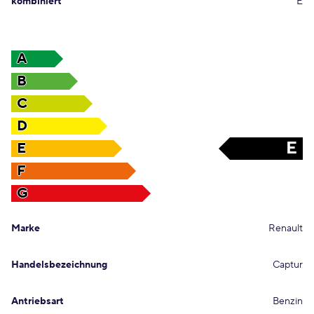
kombiniert
E
A
B
C
D
E
E
F
G
Marke
Renault
Handelsbezeichnung
Captur
Antriebsart
Benzin