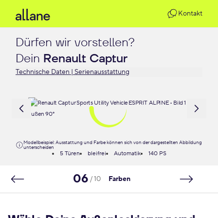
Kontakt
Dürfen wir vorstellen?

Dein 
Renault Captur
Technische Daten | Serienausstattung
Modellbeispiel: Ausstattung und Farbe können sich von der dargestellten Abbildung
unterscheiden
5 Türen
bleifrei
Automatik
140 PS
06
/ 10
Farben