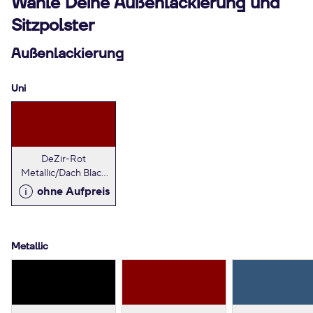
Wähle Deine Außenlackierung und
Sitzpolster
Außenlackierung
Uni
DeZir-Rot
Metallic/Dach Black
Pearl-Schwarz
ohne Aufpreis
Metallic