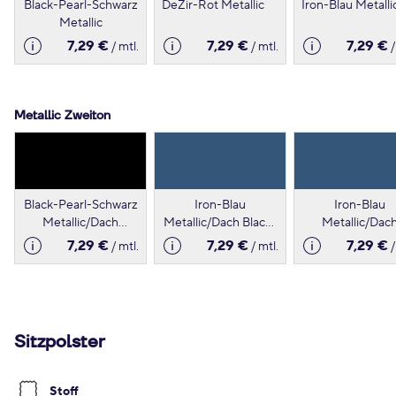
Black-Pearl-Schwarz
DeZir-Rot Metallic
Iron-Blau Metalli
Metallic
7,29 €
7,29 €
7,29 €
/ mtl.
/ mtl.
/
Metallic Zweiton
Black-Pearl-Schwarz
Iron-Blau
Iron-Blau
Metallic/Dach
Metallic/Dach Black-
Metallic/Dac
Highland-Grau
Pearl-Schwarz
Highland-Gra
7,29 €
7,29 €
7,29 €
/ mtl.
/ mtl.
/
Sitzpolster
Stoff