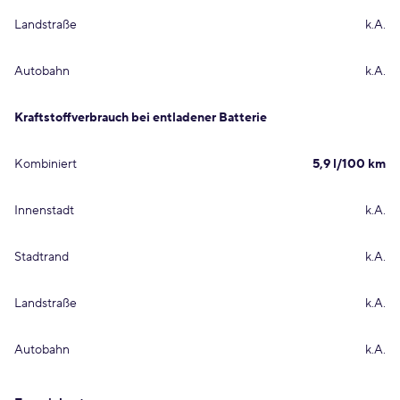
Landstraße
k.A.
Autobahn
k.A.
Kraftstoffverbrauch bei entladener Batterie
Kombiniert
5,9 l/100 km
Innenstadt
k.A.
Stadtrand
k.A.
Landstraße
k.A.
Autobahn
k.A.