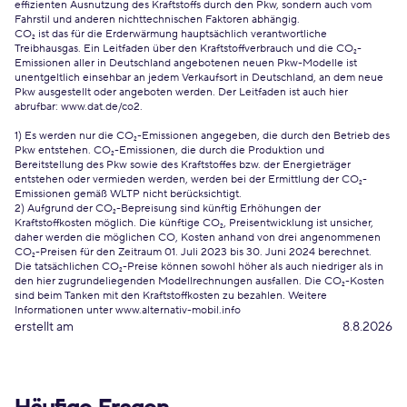
effizienten Ausnutzung des Kraftstoffs durch den Pkw, sondern auch vom
Fahrstil und anderen nichttechnischen Faktoren abhängig.
CO₂ ist das für die Erderwärmung hauptsächlich verantwortliche
Treibhausgas. Ein Leitfaden über den Kraftstoffverbrauch und die CO₂-
Emissionen aller in Deutschland angebotenen neuen Pkw-Modelle ist
unentgeltlich einsehbar an jedem Verkaufsort in Deutschland, an dem neue
Pkw ausgestellt oder angeboten werden. Der Leitfaden ist auch hier
abrufbar:
www.dat.de/co2
.
1) Es werden nur die CO₂-Emissionen angegeben, die durch den Betrieb des
Pkw entstehen. CO₂-Emissionen, die durch die Produktion und
Bereitstellung des Pkw sowie des Kraftstoffes bzw. der Energieträger
entstehen oder vermieden werden, werden bei der Ermittlung der CO₂-
Emissionen gemäß WLTP nicht berücksichtigt.
2) Aufgrund der CO₂-Bepreisung sind künftig Erhöhungen der
Kraftstoffkosten möglich. Die künftige CO₂, Preisentwicklung ist unsicher,
daher werden die möglichen CO, Kosten anhand von drei angenommenen
CO₂-Preisen für den Zeitraum 01. Juli 2023 bis 30. Juni 2024 berechnet.
Die tatsächlichen CO₂-Preise können sowohl höher als auch niedriger als in
den hier zugrundeliegenden Modellrechnungen ausfallen. Die CO₂-Kosten
sind beim Tanken mit den Kraftstoffkosten zu bezahlen. Weitere
Informationen unter www.alternativ-mobil.info
erstellt am
8.8.2026