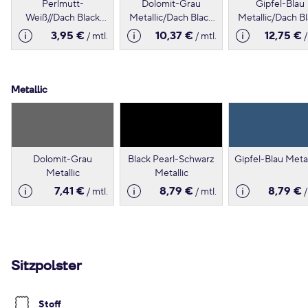
Perlmutt-
Dolomit-Grau
Gipfel-Blau
Weiß//Dach Black
Metallic/Dach Black
Metallic/Dach B
Pearl-Schwarz
Pearl-Schwarz
Pearl-Schwar
3,95 €
10,37 €
12,75 €
/ mtl.
/ mtl.
/
Metallic
Dolomit-Grau
Black Pearl-Schwarz
Gipfel-Blau Metal
Metallic
Metallic
7,41 €
8,79 €
8,79 €
/ mtl.
/ mtl.
/
Sitzpolster
Stoff