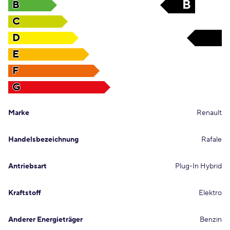
B
B
C
D
D
E
F
G
Marke
Renault
Handelsbezeichnung
Rafale
Antriebsart
Plug-In Hybrid
Kraftstoff
Elektro
Anderer Energieträger
Benzin