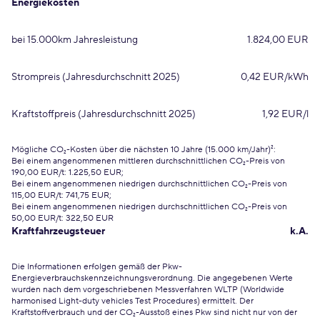
Energiekosten
bei 15.000km Jahresleistung
1.824,00 EUR
Strompreis (Jahresdurchschnitt 2025)
0,42 EUR/kWh
Kraftstoffpreis (Jahresdurchschnitt 2025)
1,92 EUR/l
Mögliche CO₂-Kosten über die nächsten 10 Jahre (15.000 km/Jahr)²:
Bei einem angenommenen mittleren durchschnittlichen CO₂-Preis von
190,00 EUR/t: 1.225,50 EUR;
Bei einem angenommenen niedrigen durchschnittlichen CO₂-Preis von
115,00 EUR/t: 741,75 EUR;
Bei einem angenommenen niedrigen durchschnittlichen CO₂-Preis von
50,00 EUR/t: 322,50 EUR
Kraftfahrzeugsteuer
k.A.
Die Informationen erfolgen gemäß der Pkw-
Energieverbrauchskennzeichnungsverordnung. Die angegebenen Werte
wurden nach dem vorgeschriebenen Messverfahren WLTP (Worldwide
harmonised Light-duty vehicles Test Procedures) ermittelt. Der
Kraftstoffverbrauch und der CO₂-Ausstoß eines Pkw sind nicht nur von der