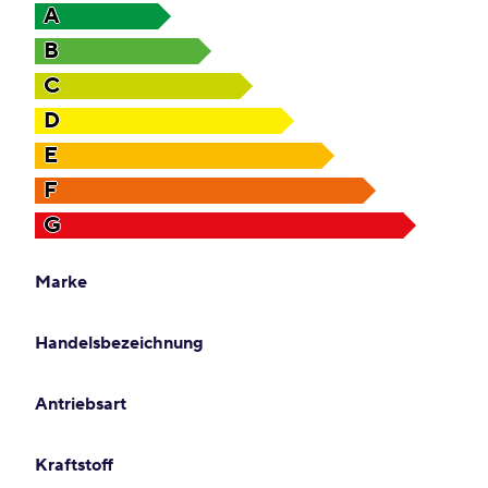
A
B
C
D
E
F
G
Marke
Handelsbezeichnung
Antriebsart
Kraftstoff