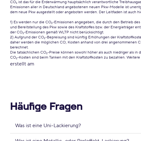
CO₂ ist das für die Erderwärmung hauptsächlich verantwortliche Treibhausgas
Emissionen aller in Deutschland angebotenen neuen Pkw-Modelle ist unentge
dem neue Pkw ausgestellt oder angeboten werden. Der Leitfaden ist auch hi
1) Es werden nur die CO₂-Emissionen angegeben, die durch den Betrieb des
und Bereitstellung des Pkw sowie des Kraftstoffes bzw. der Energieträger e
der CO₂-Emissionen gemäß WLTP nicht berücksichtigt.
2) Aufgrund der CO₂-Bepreisung sind künftig Erhöhungen der Kraftstoffkosten
daher werden die möglichen CO, Kosten anhand von drei angenommenen CO₂-
berechnet.
Die tatsächlichen CO₂-Preise können sowohl höher als auch niedriger als in
CO₂-Kosten sind beim Tanken mit den Kraftstoffkosten zu bezahlen. Weitere 
erstellt am
Häufige Fragen
Was ist eine Uni-Lackierung?
Was ist eine Metallic- oder Perleffekt-Lackierung?