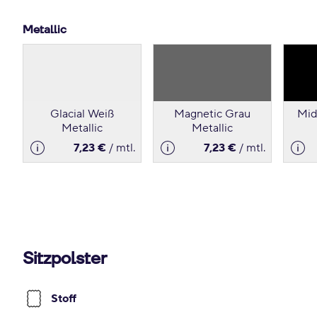
Metallic
Glacial Weiß
Magnetic Grau
Mid
Metallic
Metallic
7,23 €
/ mtl.
7,23 €
/ mtl.
Sitzpolster
Stoff