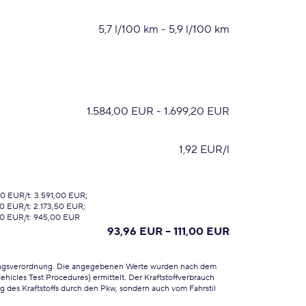
5,7 l/100 km - 5,9 l/100 km
1.584,00 EUR - 1.699,20 EUR
1,92 EUR/l
0 EUR/t: 3.591,00 EUR;
0 EUR/t: 2.173,50 EUR;
00 EUR/t: 945,00 EUR
93,96 EUR – 111,00 EUR
ungsverordnung. Die angegebenen Werte wurden nach dem
cles Test Procedures) ermittelt. Der Kraftstoffverbrauch
 des Kraftstoffs durch den Pkw, sondern auch vom Fahrstil