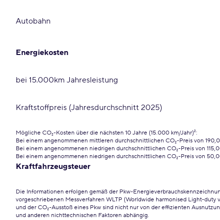
Autobahn
Energiekosten
bei 15.000km Jahresleistung
Kraftstoffpreis (Jahresdurchschnitt 2025)
Mögliche CO₂-Kosten über die nächsten 10 Jahre (15.000 km/Jahr)²:
Bei einem angenommenen mittleren durchschnittlichen CO₂-Preis von 190,0
Bei einem angenommenen niedrigen durchschnittlichen CO₂-Preis von 115,0
Bei einem angenommenen niedrigen durchschnittlichen CO₂-Preis von 50,
Kraftfahrzeugsteuer
Die Informationen erfolgen gemäß der Pkw-Energieverbrauchskennzeichn
vorgeschriebenen Messverfahren WLTP (Worldwide harmonised Light-duty vehi
und der CO₂-Ausstoß eines Pkw sind nicht nur von der effizienten Ausnutzung
und anderen nichttechnischen Faktoren abhängig.