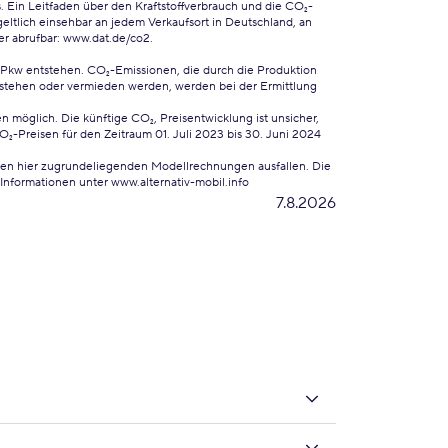
. Ein Leitfaden über den Kraftstoffverbrauch und die CO₂-
ltlich einsehbar an jedem Verkaufsort in Deutschland, an
er abrufbar:
www.dat.de/co2
.
 Pkw entstehen. CO₂-Emissionen, die durch die Produktion
ntstehen oder vermieden werden, werden bei der Ermittlung
 möglich. Die künftige CO₂, Preisentwicklung ist unsicher,
Preisen für den Zeitraum 01. Juli 2023 bis 30. Juni 2024
 den hier zugrundeliegenden Modellrechnungen ausfallen. Die
Informationen unter www.alternativ-mobil.info
7.8.2026