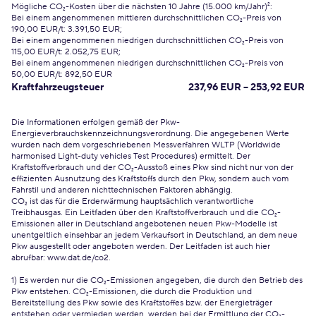
Mögliche CO₂-Kosten über die nächsten 10 Jahre (15.000 km/Jahr)²:
Bei einem angenommenen mittleren durchschnittlichen CO₂-Preis von
190,00 EUR/t: 3.391,50 EUR;
Bei einem angenommenen niedrigen durchschnittlichen CO₂-Preis von
115,00 EUR/t: 2.052,75 EUR;
Bei einem angenommenen niedrigen durchschnittlichen CO₂-Preis von
50,00 EUR/t: 892,50 EUR
Kraftfahrzeugsteuer
237,96 EUR – 253,92 EUR
Die Informationen erfolgen gemäß der Pkw-
Energieverbrauchskennzeichnungsverordnung. Die angegebenen Werte
wurden nach dem vorgeschriebenen Messverfahren WLTP (Worldwide
harmonised Light-duty vehicles Test Procedures) ermittelt. Der
Kraftstoffverbrauch und der CO₂-Ausstoß eines Pkw sind nicht nur von der
effizienten Ausnutzung des Kraftstoffs durch den Pkw, sondern auch vom
Fahrstil und anderen nichttechnischen Faktoren abhängig.
CO₂ ist das für die Erderwärmung hauptsächlich verantwortliche
Treibhausgas. Ein Leitfaden über den Kraftstoffverbrauch und die CO₂-
Emissionen aller in Deutschland angebotenen neuen Pkw-Modelle ist
unentgeltlich einsehbar an jedem Verkaufsort in Deutschland, an dem neue
Pkw ausgestellt oder angeboten werden. Der Leitfaden ist auch hier
abrufbar:
www.dat.de/co2
.
1) Es werden nur die CO₂-Emissionen angegeben, die durch den Betrieb des
Pkw entstehen. CO₂-Emissionen, die durch die Produktion und
Bereitstellung des Pkw sowie des Kraftstoffes bzw. der Energieträger
entstehen oder vermieden werden, werden bei der Ermittlung der CO₂-