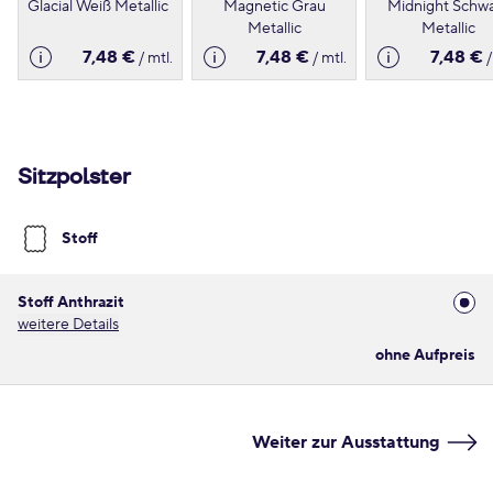
Glacial Weiß Metallic
Magnetic Grau
Midnight Schw
Metallic
Metallic
7,48 €
7,48 €
7,48 €
/ mtl.
/ mtl.
/
Sitzpolster
Stoff
Stoff Anthrazit
weitere Details
ohne Aufpreis
Weiter zur Ausstattung