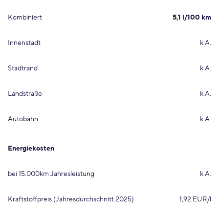
Kombiniert
5,1 l/100 km
Innenstadt
k.A.
Stadtrand
k.A.
Landstraße
k.A.
Autobahn
k.A.
Energiekosten
bei 15.000km Jahresleistung
k.A.
Kraftstoffpreis (Jahresdurchschnitt 2025)
1,92 EUR/l