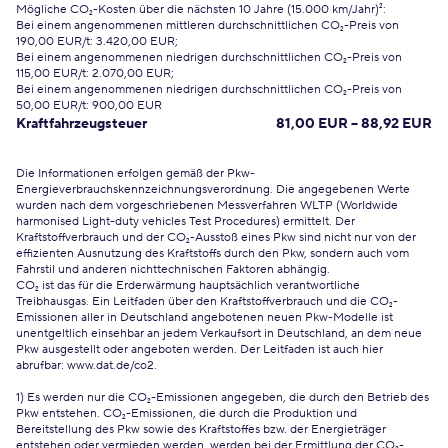
Mögliche CO₂-Kosten über die nächsten 10 Jahre (15.000 km/Jahr)²:
Bei einem angenommenen mittleren durchschnittlichen CO₂-Preis von
190,00 EUR/t: 3.420,00 EUR;
Bei einem angenommenen niedrigen durchschnittlichen CO₂-Preis von
115,00 EUR/t: 2.070,00 EUR;
Bei einem angenommenen niedrigen durchschnittlichen CO₂-Preis von
50,00 EUR/t: 900,00 EUR
Kraftfahrzeugsteuer
81,00 EUR – 88,92 EUR
Die Informationen erfolgen gemäß der Pkw-
Energieverbrauchskennzeichnungsverordnung. Die angegebenen Werte
wurden nach dem vorgeschriebenen Messverfahren WLTP (Worldwide
harmonised Light-duty vehicles Test Procedures) ermittelt. Der
Kraftstoffverbrauch und der CO₂-Ausstoß eines Pkw sind nicht nur von der
effizienten Ausnutzung des Kraftstoffs durch den Pkw, sondern auch vom
Fahrstil und anderen nichttechnischen Faktoren abhängig.
CO₂ ist das für die Erderwärmung hauptsächlich verantwortliche
Treibhausgas. Ein Leitfaden über den Kraftstoffverbrauch und die CO₂-
Emissionen aller in Deutschland angebotenen neuen Pkw-Modelle ist
unentgeltlich einsehbar an jedem Verkaufsort in Deutschland, an dem neue
Pkw ausgestellt oder angeboten werden. Der Leitfaden ist auch hier
abrufbar:
www.dat.de/co2
.
1) Es werden nur die CO₂-Emissionen angegeben, die durch den Betrieb des
Pkw entstehen. CO₂-Emissionen, die durch die Produktion und
Bereitstellung des Pkw sowie des Kraftstoffes bzw. der Energieträger
entstehen oder vermieden werden, werden bei der Ermittlung der CO₂-