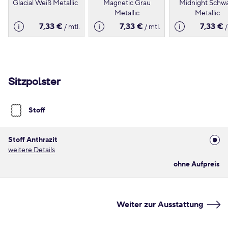
Glacial Weiß Metallic
Magnetic Grau
Midnight Schw
Metallic
Metallic
7,33 €
7,33 €
7,33 €
/ mtl.
/ mtl.
/
Sitzpolster
Stoff
Stoff Anthrazit
weitere Details
ohne Aufpreis
Weiter zur Ausstattung