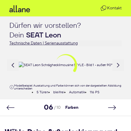
Kontakt
Dürfen wir vorstellen?

Dein 
SEAT Leon
Technische Daten | Serienausstattung
Modellbeispiel: Ausstattung und Farbe können sich von der dargestellten Abbildung
unterscheiden
5 Türen
bleifrei
Automatik
116 PS
06
/ 10
Farben