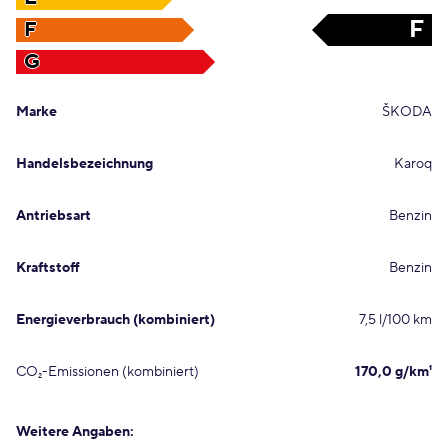
F
F
G
Marke
ŠKODA
Handelsbezeichnung
Karoq
Antriebsart
Benzin
Kraftstoff
Benzin
Energieverbrauch (kombiniert)
7,5 l/100 km
CO₂-Emissionen (kombiniert)
170,0 g/km¹
Weitere Angaben: