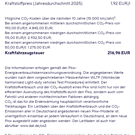
Kraftstoffpreis (Jahresdurchschnitt 2025)
1,92 EUR/l
Mögliche CO₂-Kosten über die nächsten 10 Jahre (15.000 km/Jahr)²:
Bei einem angenommenen mittleren durchschnittlichen CO₂-Preis von
190,00 EUR/t: 4.845,00 EUR;
Bei einem angenommenen niedrigen durchschnittlichen CO₂-Preis von
115,00 EUR/t: 2.932,50 EUR;
Bei einem angenommenen niedrigen durchschnittlichen CO₂-Preis von
50,00 EUR/t: 1.275,00 EUR
Kraftfahrzeugsteuer
216,96 EUR
Die Informationen erfolgen gemäß der Pkw-
Energieverbrauchskennzeichnungsverordnung. Die angegebenen Werte
wurden nach dem vorgeschriebenen Messverfahren WLTP (Worldwide
harmonised Light-duty vehicles Test Procedures) ermittelt. Der
Kraftstoffverbrauch und der CO₂-Ausstoß eines Pkw sind nicht nur von der
effizienten Ausnutzung des Kraftstoffs durch den Pkw, sondern auch vom
Fahrstil und anderen nichttechnischen Faktoren abhängig.
CO₂ ist das für die Erderwärmung hauptsächlich verantwortliche
Treibhausgas. Ein Leitfaden über den Kraftstoffverbrauch und die CO₂-
Emissionen aller in Deutschland angebotenen neuen Pkw-Modelle ist
unentgeltlich einsehbar an jedem Verkaufsort in Deutschland, an dem neue
Pkw ausgestellt oder angeboten werden. Der Leitfaden ist auch hier
abrufbar:
www.dat.de/co2
.