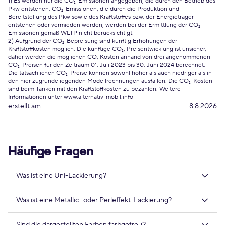
1) Es werden nur die CO₂-Emissionen angegeben, die durch den Betrieb des
Pkw entstehen. CO₂-Emissionen, die durch die Produktion und
Bereitstellung des Pkw sowie des Kraftstoffes bzw. der Energieträger
entstehen oder vermieden werden, werden bei der Ermittlung der CO₂-
Emissionen gemäß WLTP nicht berücksichtigt.
2) Aufgrund der CO₂-Bepreisung sind künftig Erhöhungen der
Kraftstoffkosten möglich. Die künftige CO₂, Preisentwicklung ist unsicher,
daher werden die möglichen CO, Kosten anhand von drei angenommenen
CO₂-Preisen für den Zeitraum 01. Juli 2023 bis 30. Juni 2024 berechnet.
Die tatsächlichen CO₂-Preise können sowohl höher als auch niedriger als in
den hier zugrundeliegenden Modellrechnungen ausfallen. Die CO₂-Kosten
sind beim Tanken mit den Kraftstoffkosten zu bezahlen. Weitere
Informationen unter www.alternativ-mobil.info
erstellt am
8.8.2026
Häufige Fragen
Was ist eine Uni-Lackierung?
Was ist eine Metallic- oder Perleffekt-Lackierung?