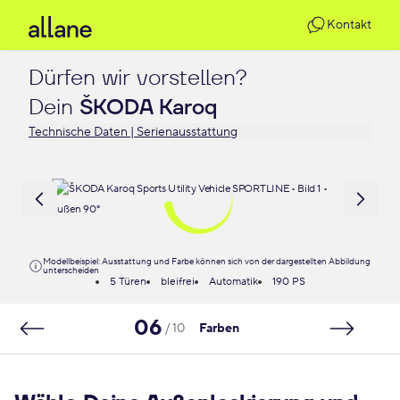
Kontakt
Dürfen wir vorstellen?

Dein 
ŠKODA Karoq
Technische Daten | Serienausstattung
Modellbeispiel: Ausstattung und Farbe können sich von der dargestellten Abbildung
unterscheiden
5 Türen
bleifrei
Automatik
190 PS
06
/ 10
Farben